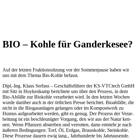
BIO – Koh­le für Gan­der­ke­see?
Auf der letz­ten Frak­ti­ons­sit­zung vor der Som­mer­pau­se haben wir
uns mit dem The­ma Bio-Koh­le befasst.
Dipl.-Ing. Klaus Ser­fass – Geschäfts­füh­rer der KS-VTC­tech GmbH
mit Sitz in Hoyke­n­kamp berich­te­te uns über den Pro­zess, in dem
Bio-Abfäl­le zur Bio­koh­le ver­ar­bei­tet wird. In den letz­ten Wochen
wur­de dar­über auch in der ört­li­chen Pres­se berich­tet. Bio­ab­fäl­le, die
nicht in die Bio­gas­an­la­gen gelan­gen oder im Kom­post­werk zu
Humus auf­ge­ar­bei­tet wer­den, gibt es genug. Der Pro­zess der Ver­ar­
bei­tung ist ein beschleu­nig­ter Vor­gang, den wir aus der Natur ken­
nen. Wenn Pflan­zen abster­ben und ver­rot­ten, dann ent­steht je nach
äuße­ren Bedin­gun­gen: Torf, Öl, Erd­gas, Braun­koh­le, Stein­koh­le.
Die­se Pro­zes­se dau­ern ewig lang., Jahr­hun­der­te bis Jahr­tau­sen­de.