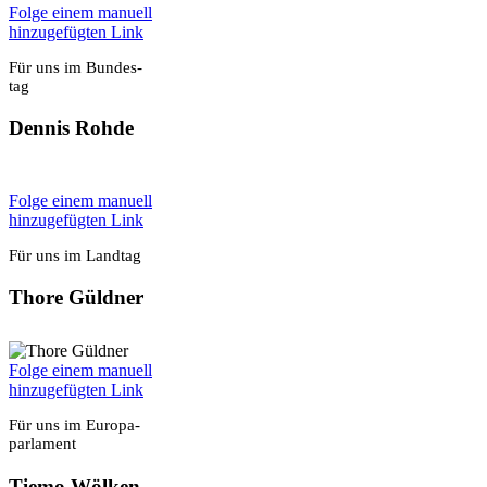
Fol­ge einem manu­ell
hin­zu­ge­füg­ten Link
Für uns im Bun­des­
tag
Den­nis Roh­de
Fol­ge einem manu­ell
hin­zu­ge­füg­ten Link
Für uns im Land­tag
Tho­re Güld­ner
Fol­ge einem manu­ell
hin­zu­ge­füg­ten Link
Für uns im Euro­pa­
par­la­ment
Tie­mo Wöl­ken