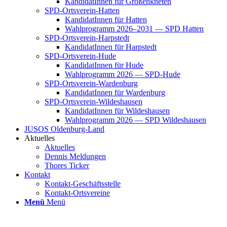
Kan­di­da­tIn­nen für Groß­enkne­ten
SPD-Orts­­ver­­ein-Hat­­ten
Kan­di­da­tIn­nen für Hat­ten
Wahl­pro­gramm 2026–2031 — SPD Hat­ten
SPD-Orts­­ver­­ein-Har­p­s­tedt
Kan­di­da­tIn­nen für Harp­s­tedt
SPD-Orts­­ver­­ein-Hude
Kan­di­da­tIn­nen für Hude
Wahl­pro­gramm 2026 — SPD-Hude
SPD-Orts­­ver­­ein-War­­den­­burg
Kan­di­da­tIn­nen für War­den­burg
SPD-Orts­­ver­­ein-Wil­­des­hau­­sen
Kan­di­da­tIn­nen für Wil­des­hau­sen
Wahl­pro­gramm 2026 — SPD Wil­des­hau­sen
JUSOS Olden­­burg-Land
Aktu­el­les
Aktu­el­les
Den­nis Mel­dun­gen
Tho­res Ticker
Kon­takt
Kon­­­takt-Geschäfts­­s­tel­­le
Kon­­­takt-Orts­­ver­­ei­­ne
Menü
Menü