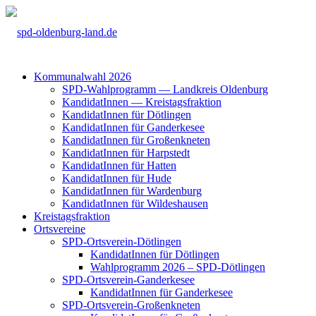
Kom­mu­nal­wahl 2026
SPD-Wahl­pro­gramm — Land­kreis Olden­burg
Kan­di­da­tIn­nen — Kreis­tags­frak­ti­on
Kan­di­da­tIn­nen für Döt­lin­gen
Kan­di­da­tIn­nen für Gan­der­ke­see
Kan­di­da­tIn­nen für Groß­enkne­ten
Kan­di­da­tIn­nen für Harp­s­tedt
Kan­di­da­tIn­nen für Hat­ten
Kan­di­da­tIn­nen für Hude
Kan­di­da­tIn­nen für War­den­burg
Kan­di­da­tIn­nen für Wil­des­hau­sen
Kreis­tags­frak­ti­on
Orts­ver­ei­ne
SPD-Orts­­ver­­ein-Döt­­lin­­gen
Kan­di­da­tIn­nen für Döt­lin­gen
Wahl­pro­gramm 2026 – SPD-Döt­lin­gen
SPD-Orts­­ver­­ein-Gan­­der­ke­­see
Kan­di­da­tIn­nen für Gan­der­ke­see
SPD-Orts­­ver­­ein-Gro­ß­en­k­ne­­ten