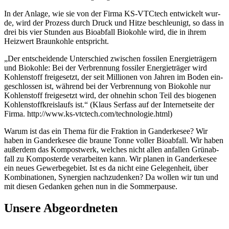
In der Anla­ge, wie sie von der Fir­ma KS-VTC­tech ent­wi­ckelt wur­
de, wird der Pro­zess durch Druck und Hit­ze beschleu­nigt, so dass in
drei bis vier Stun­den aus Bio­ab­fall Bio­koh­le wird, die in ihrem
Heiz­wert Braun­koh­le ent­spricht.
„Der ent­schei­den­de Unter­schied zwi­schen fos­si­len Ener­gie­trä­gern
und Bio­koh­le: Bei der Ver­bren­nung fos­si­ler Ener­gie­trä­ger wird
Koh­len­stoff frei­ge­setzt, der seit Mil­lio­nen von Jah­ren im Boden ein­
ge­schlos­sen ist, wäh­rend bei der Ver­bren­nung von Bio­koh­le nur
Koh­len­stoff frei­ge­setzt wird, der ohne­hin schon Teil des bio­ge­nen
Koh­len­stoff­kreis­laufs ist.“ (Klaus Ser­fass auf der Inter­net­sei­te der
Fir­ma. http://www.ks-vtctech.com/technologie.html)
War­um ist das ein The­ma für die Frak­ti­on in Gan­der­ke­see? Wir
haben in Gan­der­ke­see die brau­ne Ton­ne vol­ler Bio­ab­fall. Wir haben
außer­dem das Kom­post­werk, wel­ches nicht allen anfal­len Grün­ab­
fall zu Kom­post­er­de ver­ar­bei­ten kann. Wir pla­nen in Gan­der­ke­see
ein neu­es Gewer­be­ge­biet. Ist es da nicht eine Gele­gen­heit, über
Kom­bi­na­tio­nen, Syn­er­gien nach­zu­den­ken? Da wol­len wir tun und
mit die­sen Gedan­ken gehen nun in die Som­mer­pau­se.
Unse­re Abge­ord­ne­ten