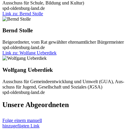
Aus­schuss für Schu­le, Bil­dung und Kul­tur)
spd-oldenburg-land.de
Link zu: Bernd Stol­le
Bernd Stol­le
Bei­geord­ne­ter, vom Rat gewähl­ter ehren­amt­li­cher Bür­ger­meis­ter
spd-oldenburg-land.de
Link zu: Wol­fang Ueber­diek
Wolf­gang Ueber­diek
Aus­schuss für Gemein­de­ent­wick­lung und Umwelt (GUA), Aus­
schuss für Jugend, Gesell­schaft und Sozia­les (JGSA)
spd-oldenburg-land.de
Unse­re Abge­ord­ne­ten
Fol­ge einem manu­ell
hin­zu­ge­füg­ten Link