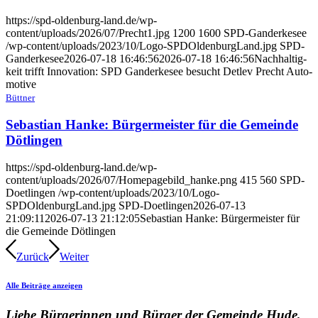
https://spd-oldenburg-land.de/wp-
content/uploads/2026/07/Precht1.jpg
1200
1600
SPD-Gan­der­ke­see
/wp-content/uploads/2023/10/Logo-SPDOldenburgLand.jpg
SPD-
Gan­der­ke­see
2026-07-18 16:46:56
2026-07-18 16:46:56
Nach­hal­tig­
keit trifft Inno­va­ti­on: SPD Gan­der­ke­see besucht Det­lev Precht Auto­
mo­ti­ve
Bütt­ner
Sebas­ti­an Han­ke: Bür­ger­meis­ter für die Gemein­de
Döt­lin­gen
https://spd-oldenburg-land.de/wp-
content/uploads/2026/07/Homepagebild_hanke.png
415
560
SPD-
Doet­lin­gen
/wp-content/uploads/2023/10/Logo-
SPDOldenburgLand.jpg
SPD-Doet­lin­gen
2026-07-13
21:09:11
2026-07-13 21:12:05
Sebas­ti­an Han­ke: Bür­ger­meis­ter für
die Gemein­de Döt­lin­gen
Zurück
Wei­ter
Alle Bei­trä­ge anzei­gen
Lie­be Bür­ge­rin­nen und Bür­ger der Gemein­de Hude,