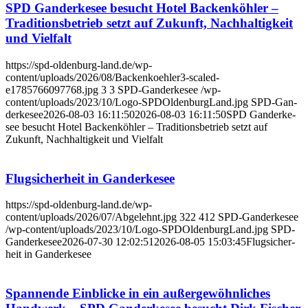
SPD Gan­der­ke­see besucht Hotel Backen­köh­ler –
Tra­di­ti­ons­be­trieb setzt auf Zukunft, Nach­hal­tig­keit
und Viel­falt
https://spd-oldenburg-land.de/wp-
content/uploads/2026/08/Backenkoehler3-scaled-
e1785766097768.jpg
3
3
SPD-Gan­der­ke­see
/wp-
content/uploads/2023/10/Logo-SPDOldenburgLand.jpg
SPD-Gan­
der­ke­see
2026-08-03 16:11:50
2026-08-03 16:11:50
SPD Gan­der­ke­
see besucht Hotel Backen­köh­ler – Tra­di­ti­ons­be­trieb setzt auf
Zukunft, Nach­hal­tig­keit und Viel­falt
Flug­si­cher­heit in Gan­der­ke­see
https://spd-oldenburg-land.de/wp-
content/uploads/2026/07/Abgelehnt.jpg
322
412
SPD-Gan­der­ke­see
/wp-content/uploads/2023/10/Logo-SPDOldenburgLand.jpg
SPD-
Gan­der­ke­see
2026-07-30 12:02:51
2026-08-05 15:03:45
Flug­si­cher­
heit in Gan­der­ke­see
Span­nen­de Ein­bli­cke in ein außer­ge­wöhn­li­ches