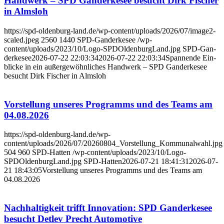
Hand­werk – SPD Gan­der­ke­see besucht Dirk Fischer
in Alms­loh
https://spd-oldenburg-land.de/wp-content/uploads/2026/07/image2-
scaled.jpeg
2560
1440
SPD-Gan­der­ke­see
/wp-
content/uploads/2023/10/Logo-SPDOldenburgLand.jpg
SPD-Gan­
der­ke­see
2026-07-22 22:03:34
2026-07-22 22:03:34
Span­nen­de Ein­
bli­cke in ein außer­ge­wöhn­li­ches Hand­werk – SPD Gan­der­ke­see
besucht Dirk Fischer in Alms­loh
Vor­stel­lung unse­res Pro­gramms und des Teams am
04.08.2026
https://spd-oldenburg-land.de/wp-
content/uploads/2026/07/20260804_Vorstellung_Kommunalwahl.jpg
504
960
SPD-Hat­ten
/wp-content/uploads/2023/10/Logo-
SPDOldenburgLand.jpg
SPD-Hat­ten
2026-07-21 18:41:31
2026-07-
21 18:43:05
Vor­stel­lung unse­res Pro­gramms und des Teams am
04.08.2026
Nach­hal­tig­keit trifft Inno­va­ti­on: SPD Gan­der­ke­see
besucht Det­lev Precht Auto­mo­ti­ve