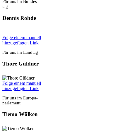
Für uns im Bun­des­
tag
Den­nis Roh­de
Fol­ge einem manu­ell
hin­zu­ge­füg­ten Link
Für uns im Land­tag
Tho­re Güld­ner
Fol­ge einem manu­ell
hin­zu­ge­füg­ten Link
Für uns im Euro­pa­
par­la­ment
Tie­mo Wöl­ken