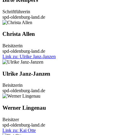
Schrift­füh­re­rin
spd-oldenburg-land.de
Chris­ta Allen
Bei­sit­ze­rin
spd-oldenburg-land.de
Link zu: Ulri­ke Janz-Jan­­zen
Ulri­ke Janz-Jan­zen
Bei­sit­ze­rin
spd-oldenburg-land.de
Wer­ner Lin­ge­nau
Bei­sit­zer
spd-oldenburg-land.de
Link zu: Kai Otte