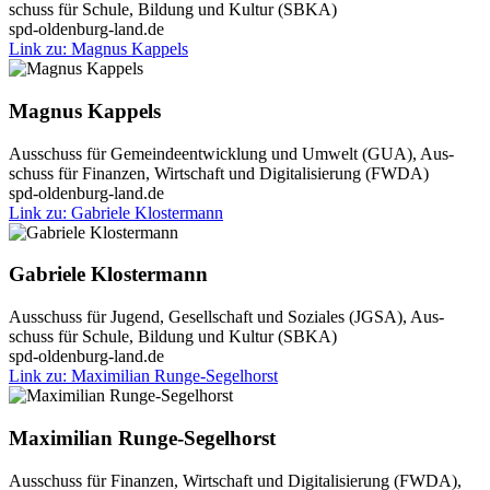
schuss für Schu­le, Bil­dung und Kul­tur (SBKA)
spd-oldenburg-land.de
Link zu: Magnus Kap­pels
Magnus Kap­pels
Aus­schuss für Gemein­de­ent­wick­lung und Umwelt (GUA), Aus­
schuss für Finan­zen, Wirt­schaft und Digi­ta­li­sie­rung (FWDA)
spd-oldenburg-land.de
Link zu: Gabrie­le Klos­ter­mann
Gabrie­le Klos­ter­mann
Aus­schuss für Jugend, Gesell­schaft und Sozia­les (JGSA), Aus­
schuss für Schu­le, Bil­dung und Kul­tur (SBKA)
spd-oldenburg-land.de
Link zu: Maxi­mi­li­an Run­­ge-Segel­horst
Maxi­mi­li­an Run­ge-Segel­horst
Aus­schuss für Finan­zen, Wirt­schaft und Digi­ta­li­sie­rung (FWDA),