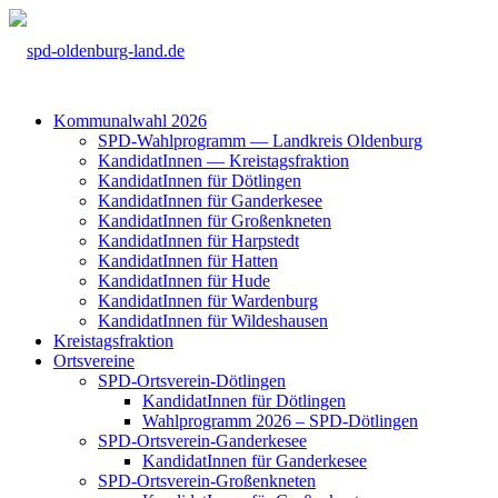
Kom­mu­nal­wahl 2026
SPD-Wahl­pro­gramm — Land­kreis Olden­burg
Kan­di­da­tIn­nen — Kreis­tags­frak­ti­on
Kan­di­da­tIn­nen für Döt­lin­gen
Kan­di­da­tIn­nen für Gan­der­ke­see
Kan­di­da­tIn­nen für Groß­enkne­ten
Kan­di­da­tIn­nen für Harp­s­tedt
Kan­di­da­tIn­nen für Hat­ten
Kan­di­da­tIn­nen für Hude
Kan­di­da­tIn­nen für War­den­burg
Kan­di­da­tIn­nen für Wil­des­hau­sen
Kreis­tags­frak­ti­on
Orts­ver­ei­ne
SPD-Orts­­ver­­ein-Döt­­lin­­gen
Kan­di­da­tIn­nen für Döt­lin­gen
Wahl­pro­gramm 2026 – SPD-Döt­lin­gen
SPD-Orts­­ver­­ein-Gan­­der­ke­­see
Kan­di­da­tIn­nen für Gan­der­ke­see
SPD-Orts­­ver­­ein-Gro­ß­en­k­ne­­ten