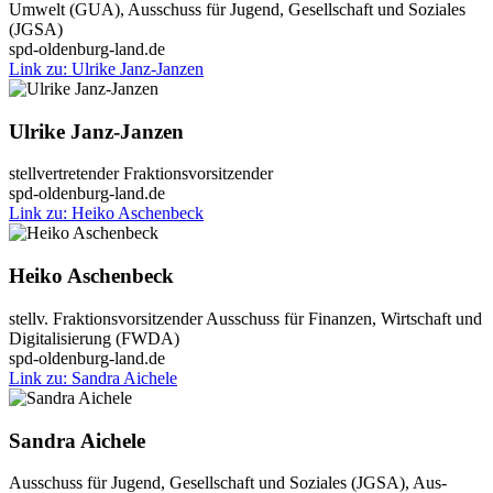
Umwelt (GUA), Aus­schuss für Jugend, Gesell­schaft und Sozia­les
(JGSA)
spd-oldenburg-land.de
Link zu: Ulri­ke Janz-Jan­­zen
Ulri­ke Janz-Jan­zen
stell­ver­tre­ten­der Frak­ti­ons­vor­sit­zen­der
spd-oldenburg-land.de
Link zu: Hei­ko Aschen­beck
Hei­ko Aschen­beck
stellv. Frak­ti­ons­vor­sit­zen­der Aus­schuss für Finan­zen, Wirt­schaft und
Digi­ta­li­sie­rung (FWDA)
spd-oldenburg-land.de
Link zu: San­dra Aiche­le
San­dra Aiche­le
Aus­schuss für Jugend, Gesell­schaft und Sozia­les (JGSA), Aus­