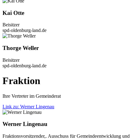
Kai Otte
Bei­sit­zer
spd-oldenburg-land.de
Thor­ge Wel­ler
Bei­sit­zer
spd-oldenburg-land.de
Frak­ti­on
Ihre Ver­tre­ter im Gemein­de­rat
Link zu: Wer­ner Lin­ge­nau
Wer­ner Lin­ge­nau
Frak­ti­ons­vor­sit­zen­der,. Aus­schuss für Gemein­de­ent­wick­lung und