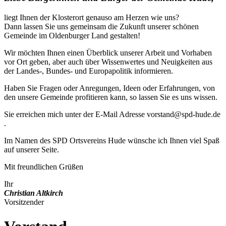
liegt Ihnen der Klos­ter­ort genau­so am Her­zen wie uns?
Dann las­sen Sie uns gemein­sam die Zukunft unse­rer schö­nen
Gemein­de im Olden­bur­ger Land gestal­ten!
Wir möch­ten Ihnen einen Über­blick unse­rer Arbeit und Vor­ha­ben
vor Ort geben, aber auch über Wis­sen­wer­tes und Neu­ig­kei­ten aus
der Landes‑, Bun­des- und Euro­pa­po­li­tik infor­mie­ren.
Haben Sie Fra­gen oder Anre­gun­gen, Ideen oder Erfah­run­gen, von
den unse­re Gemein­de pro­fi­tie­ren kann, so las­sen Sie es uns wis­sen.
Sie errei­chen mich unter der E‑Mail Adres­se vorstand@spd-hude.de
.
Im Namen des SPD Orts­ver­eins Hude wün­sche ich Ihnen viel Spaß
auf unse­rer Sei­te.
Mit freund­li­chen Grü­ßen
Ihr
Chris­ti­an Alt­kirch
Vor­sit­zen­der