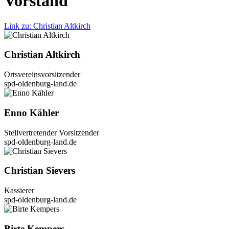
Vor­stand
Link zu: Chris­ti­an Alt­kirch
Chris­ti­an Alt­kirch
Orts­ver­eins­vor­sit­zen­der
spd-oldenburg-land.de
Enno Käh­ler
Stell­ver­tre­ten­der Vor­sit­zen­der
spd-oldenburg-land.de
Chris­ti­an Sie­vers
Kas­sie­rer
spd-oldenburg-land.de
Bir­te Kem­pers