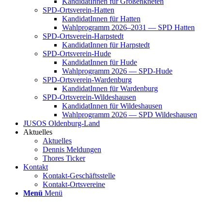
Kan­di­da­tIn­nen für Groß­enkne­ten
SPD-Orts­­ver­­ein-Hat­­ten
Kan­di­da­tIn­nen für Hat­ten
Wahl­pro­gramm 2026–2031 — SPD Hat­ten
SPD-Orts­­ver­­ein-Har­p­s­tedt
Kan­di­da­tIn­nen für Harp­s­tedt
SPD-Orts­­ver­­ein-Hude
Kan­di­da­tIn­nen für Hude
Wahl­pro­gramm 2026 — SPD-Hude
SPD-Orts­­ver­­ein-War­­den­­burg
Kan­di­da­tIn­nen für War­den­burg
SPD-Orts­­ver­­ein-Wil­­des­hau­­sen
Kan­di­da­tIn­nen für Wil­des­hau­sen
Wahl­pro­gramm 2026 — SPD Wil­des­hau­sen
JUSOS Olden­­burg-Land
Aktu­el­les
Aktu­el­les
Den­nis Mel­dun­gen
Tho­res Ticker
Kon­takt
Kon­­­takt-Geschäfts­­s­tel­­le
Kon­­­takt-Orts­­ver­­ei­­ne
Menü
Menü