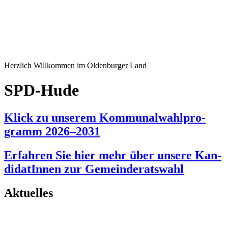
Herz­lich Will­kom­men im Olden­bur­ger Land
SPD-Hude
Klick zu unse­rem Kom­mu­nal­wahl­pro­
gramm 2026–2031
Erfah­ren Sie hier mehr über unse­re Kan­
di­da­tIn­nen zur Gemein­de­rats­wahl
Aktu­el­les