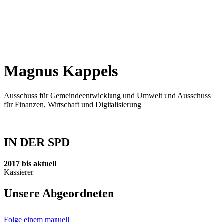
Magnus Kap­pels
Aus­schuss für Gemein­de­ent­wick­lung und Umwelt und Aus­schuss
für Finan­zen, Wirt­schaft und Digi­ta­li­sie­rung
IN DER SPD
2017 bis aktu­ell
Kas­sie­rer
Unse­re Abge­ord­ne­ten
Fol­ge einem manu­ell