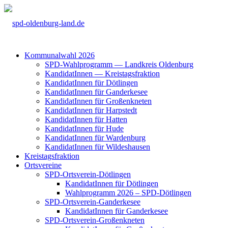
Kom­mu­nal­wahl 2026
SPD-Wahl­pro­gramm — Land­kreis Olden­burg
Kan­di­da­tIn­nen — Kreis­tags­frak­ti­on
Kan­di­da­tIn­nen für Döt­lin­gen
Kan­di­da­tIn­nen für Gan­der­ke­see
Kan­di­da­tIn­nen für Groß­enkne­ten
Kan­di­da­tIn­nen für Harp­s­tedt
Kan­di­da­tIn­nen für Hat­ten
Kan­di­da­tIn­nen für Hude
Kan­di­da­tIn­nen für War­den­burg
Kan­di­da­tIn­nen für Wil­des­hau­sen
Kreis­tags­frak­ti­on
Orts­ver­ei­ne
SPD-Orts­­ver­­ein-Döt­­lin­­gen
Kan­di­da­tIn­nen für Döt­lin­gen
Wahl­pro­gramm 2026 – SPD-Döt­lin­gen
SPD-Orts­­ver­­ein-Gan­­der­ke­­see
Kan­di­da­tIn­nen für Gan­der­ke­see
SPD-Orts­­ver­­ein-Gro­ß­en­k­ne­­ten