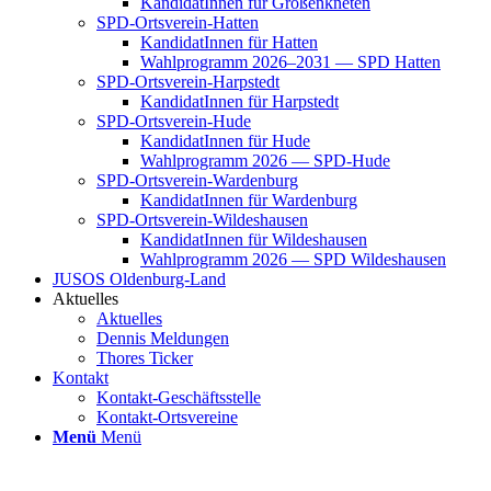
Kan­di­da­tIn­nen für Groß­enkne­ten
SPD-Orts­­ver­­ein-Hat­­ten
Kan­di­da­tIn­nen für Hat­ten
Wahl­pro­gramm 2026–2031 — SPD Hat­ten
SPD-Orts­­ver­­ein-Har­p­s­tedt
Kan­di­da­tIn­nen für Harp­s­tedt
SPD-Orts­­ver­­ein-Hude
Kan­di­da­tIn­nen für Hude
Wahl­pro­gramm 2026 — SPD-Hude
SPD-Orts­­ver­­ein-War­­den­­burg
Kan­di­da­tIn­nen für War­den­burg
SPD-Orts­­ver­­ein-Wil­­des­hau­­sen
Kan­di­da­tIn­nen für Wil­des­hau­sen
Wahl­pro­gramm 2026 — SPD Wil­des­hau­sen
JUSOS Olden­­burg-Land
Aktu­el­les
Aktu­el­les
Den­nis Mel­dun­gen
Tho­res Ticker
Kon­takt
Kon­­­takt-Geschäfts­­s­tel­­le
Kon­­­takt-Orts­­ver­­ei­­ne
Menü
Menü