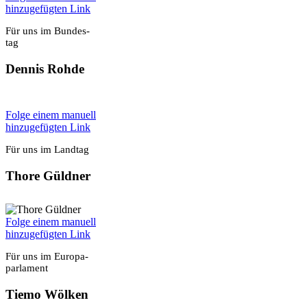
hin­zu­ge­füg­ten Link
Für uns im Bun­des­
tag
Den­nis Roh­de
Fol­ge einem manu­ell
hin­zu­ge­füg­ten Link
Für uns im Land­tag
Tho­re Güld­ner
Fol­ge einem manu­ell
hin­zu­ge­füg­ten Link
Für uns im Euro­pa­
par­la­ment
Tie­mo Wöl­ken