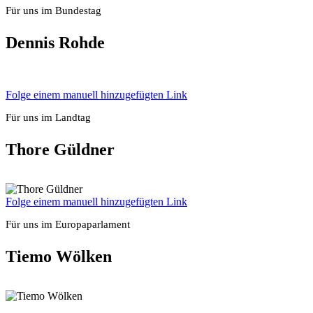
Für uns im Bun­des­tag
Den­nis Roh­de
Fol­ge einem manu­ell hin­zu­ge­füg­ten Link
Für uns im Land­tag
Tho­re Güld­ner
Fol­ge einem manu­ell hin­zu­ge­füg­ten Link
Für uns im Euro­pa­par­la­ment
Tie­mo Wöl­ken