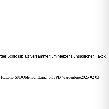
ger Schloss­platz ver­sam­melt um Mer­zens unsäg­li­chen Tak­tik
3/10/Logo-SPDOldenburgLand.jpg
SPD-Wardenburg
2025-02-03