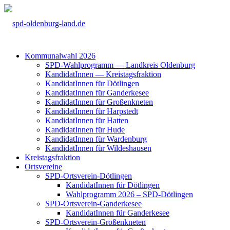
Kom­mu­nal­wahl 2026
SPD-Wahl­pro­gramm — Land­kreis Olden­burg
Kan­di­da­tIn­nen — Kreis­tags­frak­ti­on
Kan­di­da­tIn­nen für Döt­lin­gen
Kan­di­da­tIn­nen für Gan­der­ke­see
Kan­di­da­tIn­nen für Groß­enkne­ten
Kan­di­da­tIn­nen für Harp­s­tedt
Kan­di­da­tIn­nen für Hat­ten
Kan­di­da­tIn­nen für Hude
Kan­di­da­tIn­nen für War­den­burg
Kan­di­da­tIn­nen für Wil­des­hau­sen
Kreis­tags­frak­ti­on
Orts­ver­ei­ne
SPD-Orts­­ver­­ein-Döt­­lin­­gen
Kan­di­da­tIn­nen für Döt­lin­gen
Wahl­pro­gramm 2026 – SPD-Döt­lin­gen
SPD-Orts­­ver­­ein-Gan­­der­ke­­see
Kan­di­da­tIn­nen für Gan­der­ke­see
SPD-Orts­­ver­­ein-Gro­ß­en­k­ne­­ten