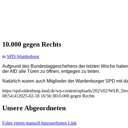
10.000 gegen Rechts
in
SPD-Wardenburg
Auf­grund des Bun­destag­ge­sche­hens der letz­ten Woche haben 
der AfD alle Türen zu öff­nen, ent­ge­gen zu tre­ten.
Natür­lich waren auch Mit­glie­der der War­den­bur­ger SPD mit 
https://spd-oldenburg-land.de/wp-content/uploads/2025/02/WAR_D
08:54:41
2025-02-18 16:56:38
10.000 gegen Rechts
Unse­re Abge­ord­ne­ten
Fol­ge einem manu­ell hin­zu­ge­füg­ten Link