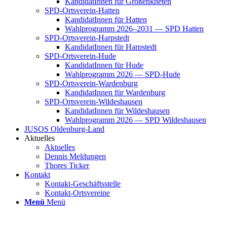
Kan­di­da­tIn­nen für Groß­enkne­ten
SPD-Orts­­ver­­ein-Hat­­ten
Kan­di­da­tIn­nen für Hat­ten
Wahl­pro­gramm 2026–2031 — SPD Hat­ten
SPD-Orts­­ver­­ein-Har­p­s­tedt
Kan­di­da­tIn­nen für Harp­s­tedt
SPD-Orts­­ver­­ein-Hude
Kan­di­da­tIn­nen für Hude
Wahl­pro­gramm 2026 — SPD-Hude
SPD-Orts­­ver­­ein-War­­den­­burg
Kan­di­da­tIn­nen für War­den­burg
SPD-Orts­­ver­­ein-Wil­­des­hau­­sen
Kan­di­da­tIn­nen für Wil­des­hau­sen
Wahl­pro­gramm 2026 — SPD Wil­des­hau­sen
JUSOS Olden­­burg-Land
Aktu­el­les
Aktu­el­les
Den­nis Mel­dun­gen
Tho­res Ticker
Kon­takt
Kon­­­takt-Geschäfts­­s­tel­­le
Kon­­­takt-Orts­­ver­­ei­­ne
Menü
Menü