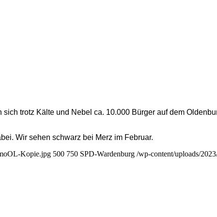
sich trotz Käl­te und Nebel ca. 10.000 Bür­ger auf dem Olden­bur­
dabei. Wir sehen schwarz bei Merz im Febru­ar.
emoOL-Kopie.jpg
500
750
SPD-Wardenburg
/wp-content/uploads/202