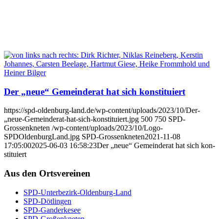
Der „neue“ Gemein­de­rat hat sich kon­sti­tu­iert
https://spd-oldenburg-land.de/wp-content/uploads/2023/10/Der-
„neue-Gemeinderat-hat-sich-konstituiert.jpg
500
750
SPD-
Grossenkneten
/wp-content/uploads/2023/10/Logo-
SPDOldenburgLand.jpg
SPD-Grossenkneten
2021-11-08
17:05:00
2025-06-03 16:58:23
Der „neue“ Gemein­de­rat hat sich kon­
sti­tu­iert
Aus den Orts­ver­ei­nen
SPD-Unter­be­zirk-Olden­burg-Land
SPD-Döt­lin­gen
SPD-Gan­der­ke­see
SPD-Groß­enkne­ten