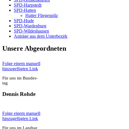
SPD-Harp­s­tedt
SPD-Hat­ten
Hat­ter Flie­gen­pilz
SPD-Hude
SPD-War­den­burg
SPD-Wil­des­hau­sen
Anträ­ge aus dem Unter­be­zirk
Unse­re Abge­ord­ne­ten
Fol­ge einem manu­ell
hin­zu­ge­füg­ten Link
Für uns im Bun­des­
tag
Den­nis Roh­de
Fol­ge einem manu­ell
hin­zu­ge­füg­ten Link
Für uns im Land­tag