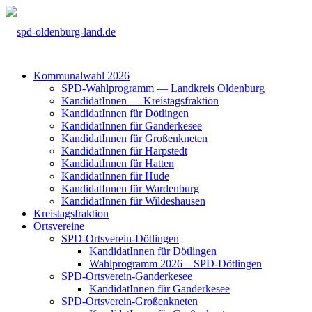
Kom­mu­nal­wahl 2026
SPD-Wahl­pro­gramm — Land­kreis Olden­burg
Kan­di­da­tIn­nen — Kreis­tags­frak­ti­on
Kan­di­da­tIn­nen für Döt­lin­gen
Kan­di­da­tIn­nen für Gan­der­ke­see
Kan­di­da­tIn­nen für Groß­enkne­ten
Kan­di­da­tIn­nen für Harp­s­tedt
Kan­di­da­tIn­nen für Hat­ten
Kan­di­da­tIn­nen für Hude
Kan­di­da­tIn­nen für War­den­burg
Kan­di­da­tIn­nen für Wil­des­hau­sen
Kreis­tags­frak­ti­on
Orts­ver­ei­ne
SPD-Orts­­ver­­ein-Döt­­lin­­gen
Kan­di­da­tIn­nen für Döt­lin­gen
Wahl­pro­gramm 2026 – SPD-Döt­lin­gen
SPD-Orts­­ver­­ein-Gan­­der­ke­­see
Kan­di­da­tIn­nen für Gan­der­ke­see
SPD-Orts­­ver­­ein-Gro­ß­en­k­ne­­ten