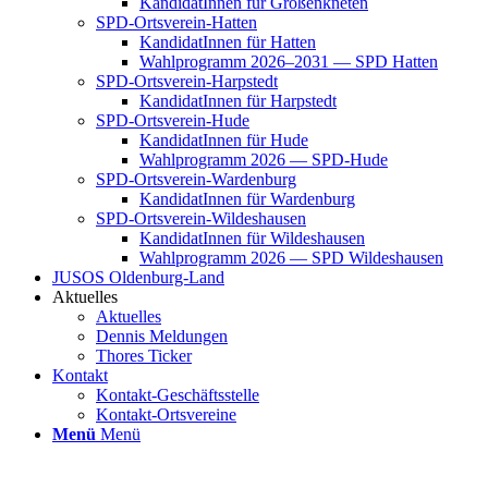
Kan­di­da­tIn­nen für Groß­enkne­ten
SPD-Orts­­ver­­ein-Hat­­ten
Kan­di­da­tIn­nen für Hat­ten
Wahl­pro­gramm 2026–2031 — SPD Hat­ten
SPD-Orts­­ver­­ein-Har­p­s­tedt
Kan­di­da­tIn­nen für Harp­s­tedt
SPD-Orts­­ver­­ein-Hude
Kan­di­da­tIn­nen für Hude
Wahl­pro­gramm 2026 — SPD-Hude
SPD-Orts­­ver­­ein-War­­den­­burg
Kan­di­da­tIn­nen für War­den­burg
SPD-Orts­­ver­­ein-Wil­­des­hau­­sen
Kan­di­da­tIn­nen für Wil­des­hau­sen
Wahl­pro­gramm 2026 — SPD Wil­des­hau­sen
JUSOS Olden­­burg-Land
Aktu­el­les
Aktu­el­les
Den­nis Mel­dun­gen
Tho­res Ticker
Kon­takt
Kon­­­takt-Geschäfts­­s­tel­­le
Kon­­­takt-Orts­­ver­­ei­­ne
Menü
Menü