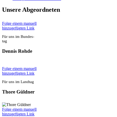
Unse­re Abge­ord­ne­ten
Fol­ge einem manu­ell
hin­zu­ge­füg­ten Link
Für uns im Bun­des­
tag
Den­nis Roh­de
Fol­ge einem manu­ell
hin­zu­ge­füg­ten Link
Für uns im Land­tag
Tho­re Güld­ner
Fol­ge einem manu­ell
hin­zu­ge­füg­ten Link