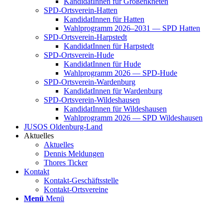
Kan­di­da­tIn­nen für Groß­enkne­ten
SPD-Orts­­ver­­ein-Hat­­ten
Kan­di­da­tIn­nen für Hat­ten
Wahl­pro­gramm 2026–2031 — SPD Hat­ten
SPD-Orts­­ver­­ein-Har­p­s­tedt
Kan­di­da­tIn­nen für Harp­s­tedt
SPD-Orts­­ver­­ein-Hude
Kan­di­da­tIn­nen für Hude
Wahl­pro­gramm 2026 — SPD-Hude
SPD-Orts­­ver­­ein-War­­den­­burg
Kan­di­da­tIn­nen für War­den­burg
SPD-Orts­­ver­­ein-Wil­­des­hau­­sen
Kan­di­da­tIn­nen für Wil­des­hau­sen
Wahl­pro­gramm 2026 — SPD Wil­des­hau­sen
JUSOS Olden­­burg-Land
Aktu­el­les
Aktu­el­les
Den­nis Mel­dun­gen
Tho­res Ticker
Kon­takt
Kon­­­takt-Geschäfts­­s­tel­­le
Kon­­­takt-Orts­­ver­­ei­­ne
Menü
Menü