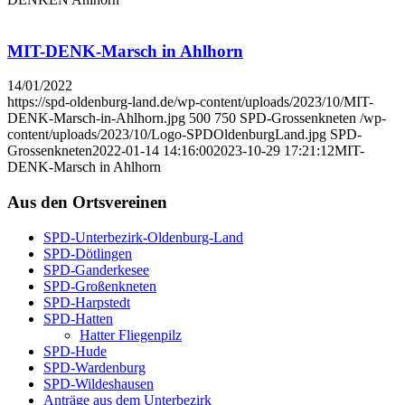
MIT-DENK-Marsch in Ahl­horn
14/01/2022
https://spd-oldenburg-land.de/wp-content/uploads/2023/10/MIT-
DENK-Marsch-in-Ahlhorn.jpg
500
750
SPD-Grossenkneten
/wp-
content/uploads/2023/10/Logo-SPDOldenburgLand.jpg
SPD-
Grossenkneten
2022-01-14 14:16:00
2023-10-29 17:21:12
MIT-
DENK-Marsch in Ahl­horn
Aus den Orts­ver­ei­nen
SPD-Unter­be­zirk-Olden­burg-Land
SPD-Döt­lin­gen
SPD-Gan­der­ke­see
SPD-Groß­enkne­ten
SPD-Harp­s­tedt
SPD-Hat­ten
Hat­ter Flie­gen­pilz
SPD-Hude
SPD-War­den­burg
SPD-Wil­des­hau­sen
Anträ­ge aus dem Unter­be­zirk