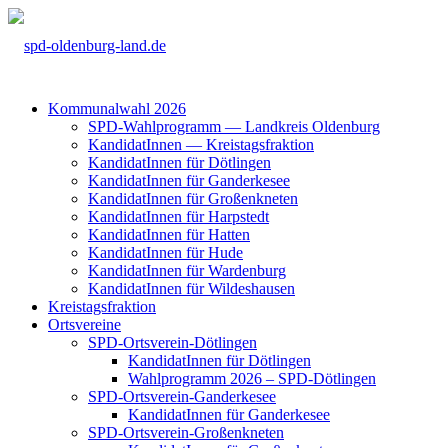
Kom­mu­nal­wahl 2026
SPD-Wahl­pro­gramm — Land­kreis Olden­burg
Kan­di­da­tIn­nen — Kreis­tags­frak­ti­on
Kan­di­da­tIn­nen für Döt­lin­gen
Kan­di­da­tIn­nen für Gan­der­ke­see
Kan­di­da­tIn­nen für Groß­enkne­ten
Kan­di­da­tIn­nen für Harp­s­tedt
Kan­di­da­tIn­nen für Hat­ten
Kan­di­da­tIn­nen für Hude
Kan­di­da­tIn­nen für War­den­burg
Kan­di­da­tIn­nen für Wil­des­hau­sen
Kreis­tags­frak­ti­on
Orts­ver­ei­ne
SPD-Orts­­ver­­ein-Döt­­lin­­gen
Kan­di­da­tIn­nen für Döt­lin­gen
Wahl­pro­gramm 2026 – SPD-Döt­lin­gen
SPD-Orts­­ver­­ein-Gan­­der­ke­­see
Kan­di­da­tIn­nen für Gan­der­ke­see
SPD-Orts­­ver­­ein-Gro­ß­en­k­ne­­ten