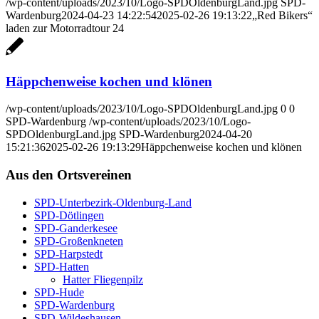
/wp-content/uploads/2023/10/Logo-SPDOldenburgLand.jpg
SPD-
Wardenburg
2024-04-23 14:22:54
2025-02-26 19:13:22
„Red Bikers“
laden zur Motor­rad­tour 24
Häpp­chen­wei­se kochen und klö­nen
/wp-content/uploads/2023/10/Logo-SPDOldenburgLand.jpg
0
0
SPD-Wardenburg
/wp-content/uploads/2023/10/Logo-
SPDOldenburgLand.jpg
SPD-Wardenburg
2024-04-20
15:21:36
2025-02-26 19:13:29
Häpp­chen­wei­se kochen und klö­nen
Aus den Orts­ver­ei­nen
SPD-Unter­be­zirk-Olden­burg-Land
SPD-Döt­lin­gen
SPD-Gan­der­ke­see
SPD-Groß­enkne­ten
SPD-Harp­s­tedt
SPD-Hat­ten
Hat­ter Flie­gen­pilz
SPD-Hude
SPD-War­den­burg
SPD-Wil­des­hau­sen