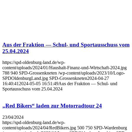
Aus der Frak­ti­on — Schul- und Sport­aus­schuss vom
25.04.2024
https://spd-oldenburg-land.de/wp-
content/uploads/2024/01/Haushalt-Finanz-und-Wirtschaft-2024.jpg
788
940
SPD-Grossenkneten
/wp-content/uploads/2023/10/Logo-
SPDOldenburgLand.jpg
SPD-Grossenkneten
2024-04-27
16:40:41
2024-05-05 16:51:49
Aus der Frak­ti­on — Schul- und
Sport­aus­schuss vom 25.04.2024
„Red Bikers“ laden zur Motor­rad­tour 24
23/04/2024
https://spd-oldenburg-land.de/wp-
content/uploads/2024/04/RedBikers.jpg
500
750
SPD-Wardenburg