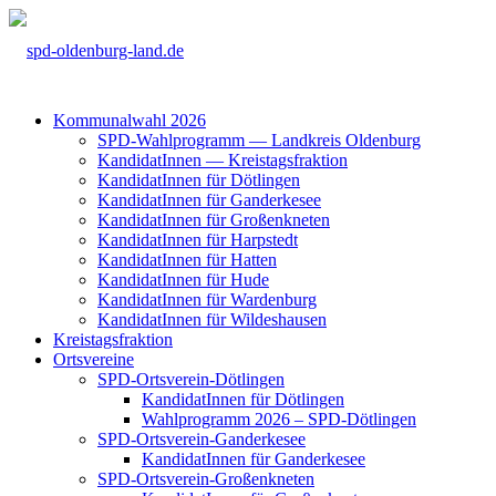
Kom­mu­nal­wahl 2026
SPD-Wahl­pro­gramm — Land­kreis Olden­burg
Kan­di­da­tIn­nen — Kreis­tags­frak­ti­on
Kan­di­da­tIn­nen für Döt­lin­gen
Kan­di­da­tIn­nen für Gan­der­ke­see
Kan­di­da­tIn­nen für Groß­enkne­ten
Kan­di­da­tIn­nen für Harp­s­tedt
Kan­di­da­tIn­nen für Hat­ten
Kan­di­da­tIn­nen für Hude
Kan­di­da­tIn­nen für War­den­burg
Kan­di­da­tIn­nen für Wil­des­hau­sen
Kreis­tags­frak­ti­on
Orts­ver­ei­ne
SPD-Orts­­ver­­ein-Döt­­lin­­gen
Kan­di­da­tIn­nen für Döt­lin­gen
Wahl­pro­gramm 2026 – SPD-Döt­lin­gen
SPD-Orts­­ver­­ein-Gan­­der­ke­­see
Kan­di­da­tIn­nen für Gan­der­ke­see
SPD-Orts­­ver­­ein-Gro­ß­en­k­ne­­ten