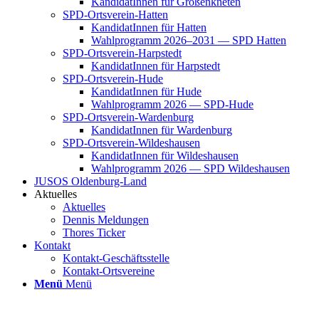
Kan­di­da­tIn­nen für Groß­enkne­ten
SPD-Orts­­ver­­ein-Hat­­ten
Kan­di­da­tIn­nen für Hat­ten
Wahl­pro­gramm 2026–2031 — SPD Hat­ten
SPD-Orts­­ver­­ein-Har­p­s­tedt
Kan­di­da­tIn­nen für Harp­s­tedt
SPD-Orts­­ver­­ein-Hude
Kan­di­da­tIn­nen für Hude
Wahl­pro­gramm 2026 — SPD-Hude
SPD-Orts­­ver­­ein-War­­den­­burg
Kan­di­da­tIn­nen für War­den­burg
SPD-Orts­­ver­­ein-Wil­­des­hau­­sen
Kan­di­da­tIn­nen für Wil­des­hau­sen
Wahl­pro­gramm 2026 — SPD Wil­des­hau­sen
JUSOS Olden­­burg-Land
Aktu­el­les
Aktu­el­les
Den­nis Mel­dun­gen
Tho­res Ticker
Kon­takt
Kon­­­takt-Geschäfts­­s­tel­­le
Kon­­­takt-Orts­­ver­­ei­­ne
Menü
Menü