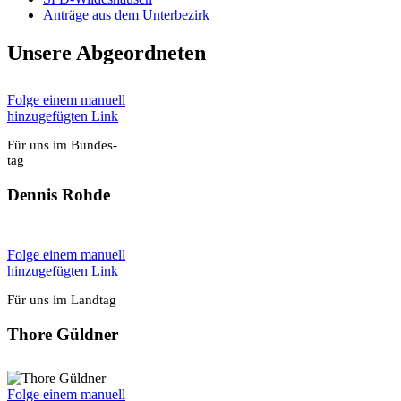
Anträ­ge aus dem Unter­be­zirk
Unse­re Abge­ord­ne­ten
Fol­ge einem manu­ell
hin­zu­ge­füg­ten Link
Für uns im Bun­des­
tag
Den­nis Roh­de
Fol­ge einem manu­ell
hin­zu­ge­füg­ten Link
Für uns im Land­tag
Tho­re Güld­ner
Fol­ge einem manu­ell