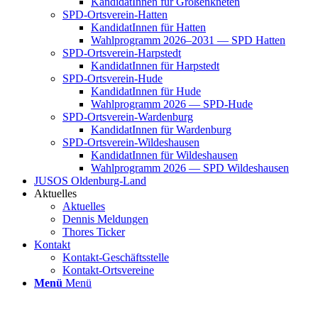
Kan­di­da­tIn­nen für Groß­enkne­ten
SPD-Orts­­ver­­ein-Hat­­ten
Kan­di­da­tIn­nen für Hat­ten
Wahl­pro­gramm 2026–2031 — SPD Hat­ten
SPD-Orts­­ver­­ein-Har­p­s­tedt
Kan­di­da­tIn­nen für Harp­s­tedt
SPD-Orts­­ver­­ein-Hude
Kan­di­da­tIn­nen für Hude
Wahl­pro­gramm 2026 — SPD-Hude
SPD-Orts­­ver­­ein-War­­den­­burg
Kan­di­da­tIn­nen für War­den­burg
SPD-Orts­­ver­­ein-Wil­­des­hau­­sen
Kan­di­da­tIn­nen für Wil­des­hau­sen
Wahl­pro­gramm 2026 — SPD Wil­des­hau­sen
JUSOS Olden­­burg-Land
Aktu­el­les
Aktu­el­les
Den­nis Mel­dun­gen
Tho­res Ticker
Kon­takt
Kon­­­takt-Geschäfts­­s­tel­­le
Kon­­­takt-Orts­­ver­­ei­­ne
Menü
Menü