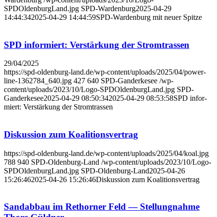
SPDOldenburgLand.jpg
SPD-Wardenburg
2025-04-29
14:44:34
2025-04-29 14:44:59
SPD-War­den­burg mit neu­er Spit­ze
SPD infor­miert: Ver­stär­kung der Strom­tras­sen
29/04/2025
https://spd-oldenburg-land.de/wp-content/uploads/2025/04/power-
line-1362784_640.jpg
427
640
SPD-Ganderkesee
/wp-
content/uploads/2023/10/Logo-SPDOldenburgLand.jpg
SPD-
Ganderkesee
2025-04-29 08:50:34
2025-04-29 08:53:58
SPD infor­
miert: Ver­stär­kung der Strom­tras­sen
Dis­kus­si­on zum Koali­ti­ons­ver­trag
https://spd-oldenburg-land.de/wp-content/uploads/2025/04/koal.jpg
788
940
SPD-Oldenburg-Land
/wp-content/uploads/2023/10/Logo-
SPDOldenburgLand.jpg
SPD-Oldenburg-Land
2025-04-26
15:26:46
2025-04-26 15:26:46
Dis­kus­si­on zum Koali­ti­ons­ver­trag
Sand­ab­bau im Ret­hor­ner Feld — Stel­lung­nah­me