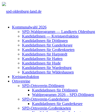
Kom­mu­nal­wahl 2026
SPD-Wahl­pro­gramm — Land­kreis Olden­burg
Kan­di­da­tIn­nen — Kreis­tags­frak­ti­on
Kan­di­da­tIn­nen für Döt­lin­gen
Kan­di­da­tIn­nen für Gan­der­ke­see
Kan­di­da­tIn­nen für Groß­enkne­ten
Kan­di­da­tIn­nen für Harp­s­tedt
Kan­di­da­tIn­nen für Hat­ten
Kan­di­da­tIn­nen für Hude
Kan­di­da­tIn­nen für War­den­burg
Kan­di­da­tIn­nen für Wil­des­hau­sen
Kreis­tags­frak­ti­on
Orts­ver­ei­ne
SPD-Orts­­ver­­ein-Döt­­lin­­gen
Kan­di­da­tIn­nen für Döt­lin­gen
Wahl­pro­gramm 2026 – SPD-Döt­lin­gen
SPD-Orts­­ver­­ein-Gan­­der­ke­­see
Kan­di­da­tIn­nen für Gan­der­ke­see
SPD-Orts­­ver­­ein-Gro­ß­en­k­ne­­ten