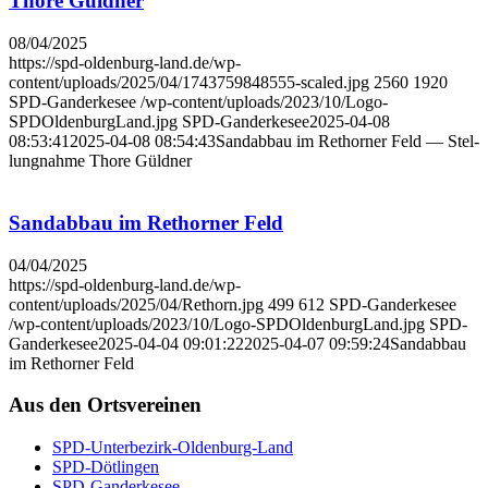
Tho­re Güld­ner
08/04/2025
https://spd-oldenburg-land.de/wp-
content/uploads/2025/04/1743759848555-scaled.jpg
2560
1920
SPD-Ganderkesee
/wp-content/uploads/2023/10/Logo-
SPDOldenburgLand.jpg
SPD-Ganderkesee
2025-04-08
08:53:41
2025-04-08 08:54:43
Sand­ab­bau im Ret­hor­ner Feld — Stel­
lung­nah­me Tho­re Güld­ner
Sand­ab­bau im Ret­hor­ner Feld
04/04/2025
https://spd-oldenburg-land.de/wp-
content/uploads/2025/04/Rethorn.jpg
499
612
SPD-Ganderkesee
/wp-content/uploads/2023/10/Logo-SPDOldenburgLand.jpg
SPD-
Ganderkesee
2025-04-04 09:01:22
2025-04-07 09:59:24
Sand­ab­bau
im Ret­hor­ner Feld
Aus den Orts­ver­ei­nen
SPD-Unter­be­zirk-Olden­burg-Land
SPD-Döt­lin­gen
SPD-Gan­der­ke­see