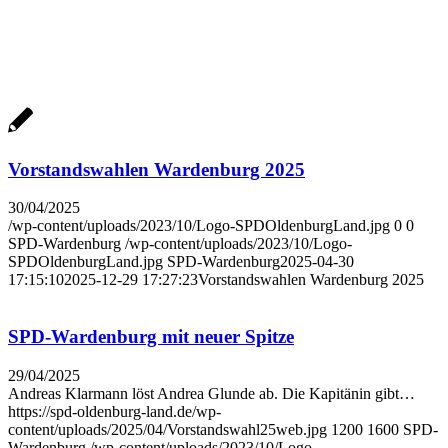
Vor­stands­wah­len War­den­burg 2025
30/04/2025
/wp-content/uploads/2023/10/Logo-SPDOldenburgLand.jpg
0
0
SPD-Wardenburg
/wp-content/uploads/2023/10/Logo-
SPDOldenburgLand.jpg
SPD-Wardenburg
2025-04-30
17:15:10
2025-12-29 17:27:23
Vor­stands­wah­len War­den­burg 2025
SPD-War­den­burg mit neu­er Spit­ze
29/04/2025
Andreas Klarmann löst Andrea Glunde ab. Die Kapitänin gibt…
https://spd-oldenburg-land.de/wp-
content/uploads/2025/04/Vorstandswahl25web.jpg
1200
1600
SPD-
Wardenburg
/wp-content/uploads/2023/10/Logo-