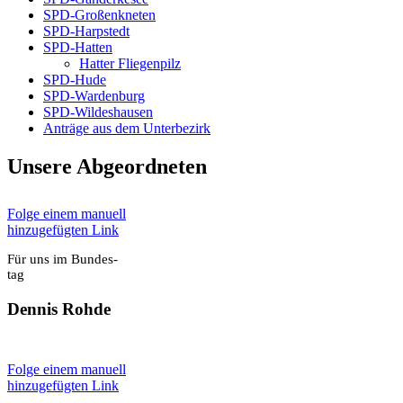
SPD-Groß­enkne­ten
SPD-Harp­s­tedt
SPD-Hat­ten
Hat­ter Flie­gen­pilz
SPD-Hude
SPD-War­den­burg
SPD-Wil­des­hau­sen
Anträ­ge aus dem Unter­be­zirk
Unse­re Abge­ord­ne­ten
Fol­ge einem manu­ell
hin­zu­ge­füg­ten Link
Für uns im Bun­des­
tag
Den­nis Roh­de
Fol­ge einem manu­ell
hin­zu­ge­füg­ten Link