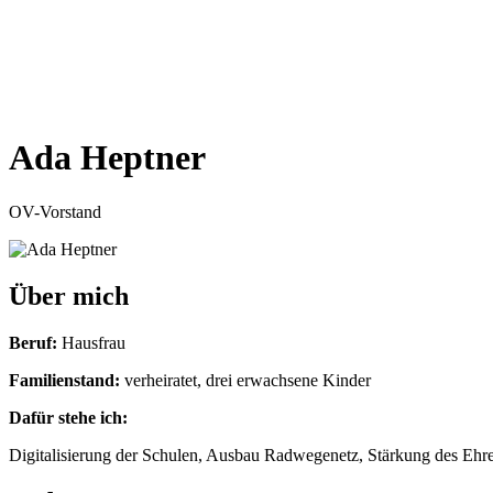
Ada Hept­ner
OV-Vor­stand
Über mich
Beruf:
Haus­frau
Fami­li­en­stand:
ver­hei­ra­tet, drei erwach­se­ne Kin­der
Dafür ste­he ich:
Digi­ta­li­sie­rung der Schu­len, Aus­bau Rad­we­ge­netz, Stär­kung des Ehre