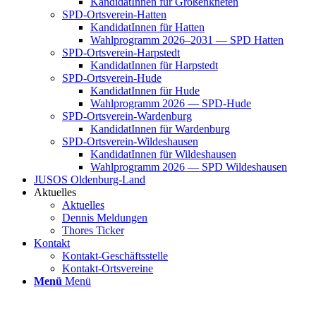
Kan­di­da­tIn­nen für Groß­enkne­ten
SPD-Orts­­ver­­ein-Hat­­ten
Kan­di­da­tIn­nen für Hat­ten
Wahl­pro­gramm 2026–2031 — SPD Hat­ten
SPD-Orts­­ver­­ein-Har­p­s­tedt
Kan­di­da­tIn­nen für Harp­s­tedt
SPD-Orts­­ver­­ein-Hude
Kan­di­da­tIn­nen für Hude
Wahl­pro­gramm 2026 — SPD-Hude
SPD-Orts­­ver­­ein-War­­den­­burg
Kan­di­da­tIn­nen für War­den­burg
SPD-Orts­­ver­­ein-Wil­­des­hau­­sen
Kan­di­da­tIn­nen für Wil­des­hau­sen
Wahl­pro­gramm 2026 — SPD Wil­des­hau­sen
JUSOS Olden­­burg-Land
Aktu­el­les
Aktu­el­les
Den­nis Mel­dun­gen
Tho­res Ticker
Kon­takt
Kon­­­takt-Geschäfts­­s­tel­­le
Kon­­­takt-Orts­­ver­­ei­­ne
Menü
Menü