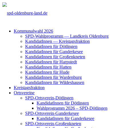
Kom­mu­nal­wahl 2026
SPD-Wahl­pro­gramm — Land­kreis Olden­burg
Kan­di­da­tIn­nen — Kreis­tags­frak­ti­on
Kan­di­da­tIn­nen für Döt­lin­gen
Kan­di­da­tIn­nen für Gan­der­ke­see
Kan­di­da­tIn­nen für Groß­enkne­ten
Kan­di­da­tIn­nen für Harp­s­tedt
Kan­di­da­tIn­nen für Hat­ten
Kan­di­da­tIn­nen für Hude
Kan­di­da­tIn­nen für War­den­burg
Kan­di­da­tIn­nen für Wil­des­hau­sen
Kreis­tags­frak­ti­on
Orts­ver­ei­ne
SPD-Orts­­ver­­ein-Döt­­lin­­gen
Kan­di­da­tIn­nen für Döt­lin­gen
Wahl­pro­gramm 2026 – SPD-Döt­lin­gen
SPD-Orts­­ver­­ein-Gan­­der­ke­­see
Kan­di­da­tIn­nen für Gan­der­ke­see
SPD-Orts­­ver­­ein-Gro­ß­en­k­ne­­ten