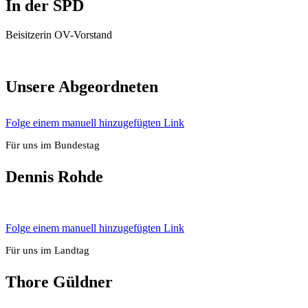
In der SPD
Bei­sit­ze­rin OV-Vor­stand
Unse­re Abge­ord­ne­ten
Fol­ge einem manu­ell hin­zu­ge­füg­ten Link
Für uns im Bun­des­tag
Den­nis Roh­de
Fol­ge einem manu­ell hin­zu­ge­füg­ten Link
Für uns im Land­tag
Tho­re Güld­ner