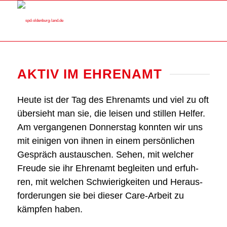
AKTIV IM EHREN­AMT
Heu­te ist der Tag des Ehren­amts und viel zu oft
über­sieht man sie, die lei­sen und stil­len Hel­fer.
Am ver­gan­ge­nen Don­ners­tag konn­ten wir uns
mit eini­gen von ihnen in einem per­sön­li­chen
Gespräch aus­tau­schen. Sehen, mit wel­cher
Freu­de sie ihr Ehren­amt beglei­ten und erfuh­
ren, mit wel­chen Schwie­rig­kei­ten und Her­aus­
for­de­run­gen sie bei die­ser Care-Arbeit zu
kämp­fen haben.