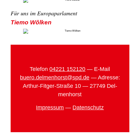
Für uns im Euro­pa­par­la­ment
Tie­mo Wöl­ken
Tele­fon
04221 152120
— E‑Mail
buero.delmenhorst@spd.de
— Adres­se:
Arthur-Fit­ger-Stra­ße 10 — 27749 Del­
men­horst
Impres­sum
—
Daten­schutz