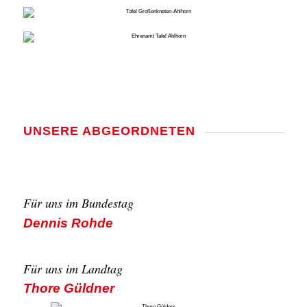
UNSE­RE ABGE­ORD­NE­TEN
Für uns im Bun­des­tag
Den­nis Roh­de
Für uns im Land­tag
Tho­re Güld­ner