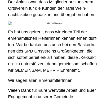
Der Anlass war, dass Mit­glie­der aus unse­rem
Orts­ver­ein für die Kun­den der Tafel Weih­
nachts­kek­se geba­cken und über­ge­ben haben.
Es hat uns gefreut, dass wir einen Teil der
ehren­amt­li­chen Hel­fe­rIn­nen ken­nen­ler­nen durf­
ten. Wir bedan­ken uns auch bei den Bäcke­rIn­
nen des SPD Orts­ver­eins Groß­enkne­ten, die
sich sofort bereit erklärt haben, die­se „Keks­ak­ti­
on“ zu unter­stüt­zen, denn gemein­sam schaf­fen
wir GEMEINSAM. MEHR – Ehren­amt.
Wir sagen allen Ehren­amt­le­rIn­nen:
Vie­len Dank für Eure wert­vol­le Arbeit und Euer
Enga­ge­ment in unse­rer Gemein­de.