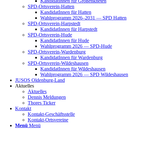
Kan­di­da­tIn­nen für Groß­enkne­ten
SPD-Orts­­ver­­ein-Hat­­ten
Kan­di­da­tIn­nen für Hat­ten
Wahl­pro­gramm 2026–2031 — SPD Hat­ten
SPD-Orts­­ver­­ein-Har­p­s­tedt
Kan­di­da­tIn­nen für Harp­s­tedt
SPD-Orts­­ver­­ein-Hude
Kan­di­da­tIn­nen für Hude
Wahl­pro­gramm 2026 — SPD-Hude
SPD-Orts­­ver­­ein-War­­den­­burg
Kan­di­da­tIn­nen für War­den­burg
SPD-Orts­­ver­­ein-Wil­­des­hau­­sen
Kan­di­da­tIn­nen für Wil­des­hau­sen
Wahl­pro­gramm 2026 — SPD Wil­des­hau­sen
JUSOS Olden­­burg-Land
Aktu­el­les
Aktu­el­les
Den­nis Mel­dun­gen
Tho­res Ticker
Kon­takt
Kon­­­takt-Geschäfts­­s­tel­­le
Kon­­­takt-Orts­­ver­­ei­­ne
Menü
Menü