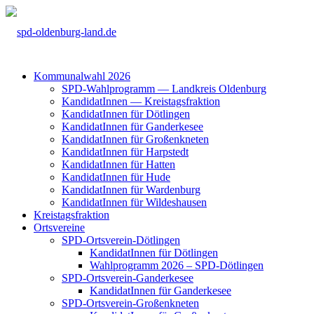
Kom­mu­nal­wahl 2026
SPD-Wahl­pro­gramm — Land­kreis Olden­burg
Kan­di­da­tIn­nen — Kreis­tags­frak­ti­on
Kan­di­da­tIn­nen für Döt­lin­gen
Kan­di­da­tIn­nen für Gan­der­ke­see
Kan­di­da­tIn­nen für Groß­enkne­ten
Kan­di­da­tIn­nen für Harp­s­tedt
Kan­di­da­tIn­nen für Hat­ten
Kan­di­da­tIn­nen für Hude
Kan­di­da­tIn­nen für War­den­burg
Kan­di­da­tIn­nen für Wil­des­hau­sen
Kreis­tags­frak­ti­on
Orts­ver­ei­ne
SPD-Orts­­ver­­ein-Döt­­lin­­gen
Kan­di­da­tIn­nen für Döt­lin­gen
Wahl­pro­gramm 2026 – SPD-Döt­lin­gen
SPD-Orts­­ver­­ein-Gan­­der­ke­­see
Kan­di­da­tIn­nen für Gan­der­ke­see
SPD-Orts­­ver­­ein-Gro­ß­en­k­ne­­ten