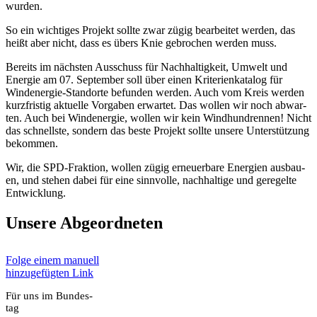
wur­den.
So ein wich­ti­ges Pro­jekt soll­te zwar zügig bear­bei­tet wer­den, das
heißt aber nicht, dass es übers Knie gebro­chen wer­den muss.
Bereits im nächs­ten Aus­schuss für Nach­hal­tig­keit, Umwelt und
Ener­gie am 07. Sep­tem­ber soll über einen Kri­te­ri­en­ka­ta­log für
Wind­ener­gie-Stand­or­te befun­den wer­den. Auch vom Kreis wer­den
kurz­fris­tig aktu­el­le Vor­ga­ben erwar­tet. Das wol­len wir noch abwar­
ten. Auch bei Wind­ener­gie, wol­len wir kein Wind­hund­ren­nen! Nicht
das schnells­te, son­dern das bes­te Pro­jekt soll­te unse­re Unter­stüt­zung
bekom­men.
Wir, die SPD-Frak­ti­on, wol­len zügig erneu­er­ba­re Ener­gien aus­bau­
en, und ste­hen dabei für eine sinn­vol­le, nach­hal­ti­ge und gere­gel­te
Ent­wick­lung.
Unse­re Abge­ord­ne­ten
Fol­ge einem manu­ell
hin­zu­ge­füg­ten Link
Für uns im Bun­des­
tag