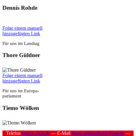
Den­nis Roh­de
Fol­ge einem manu­ell
hin­zu­ge­füg­ten Link
Für uns im Land­tag
Tho­re Güld­ner
Fol­ge einem manu­ell
hin­zu­ge­füg­ten Link
Für uns im Euro­pa­
par­la­ment
Tie­mo Wöl­ken
Tele­fon
04221 152120
— E‑Mail
buero.delmenhorst@spd.de
—