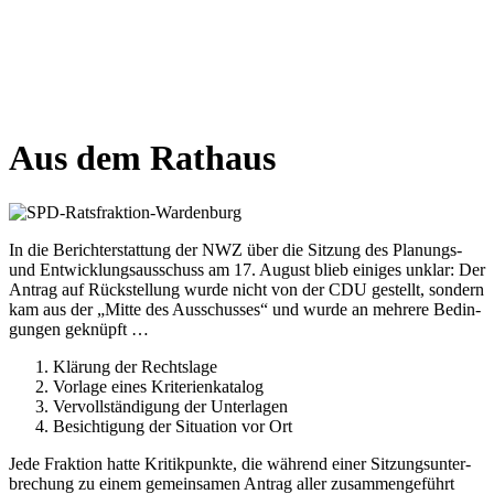
Aus dem Rat­haus
In die Bericht­erstat­tung der NWZ über die Sit­zung des Pla­nungs-
und Ent­wick­lungs­aus­schuss am 17. August blieb eini­ges unklar: Der
Antrag auf Rück­stel­lung wur­de nicht von der CDU gestellt, son­dern
kam aus der „Mit­te des Aus­schus­ses“ und wur­de an meh­re­re Bedin­
gun­gen geknüpft …
Klä­rung der Rechts­la­ge
Vor­la­ge eines Kri­te­ri­en­ka­ta­log
Ver­voll­stän­di­gung der Unter­la­gen
Besich­ti­gung der Situa­ti­on vor Ort
Jede Frak­ti­on hat­te Kri­tik­punk­te, die wäh­rend einer Sit­zungs­un­ter­
bre­chung zu einem gemein­sa­men Antrag aller zusam­men­ge­führt