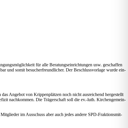
ungs­mög­lich­keit für alle Bera­tungs­ein­rich­tun­gen usw. geschaf­fen
bar und somit besu­cher­freund­li­cher. Der Beschluss­vor­la­ge wur­de ein­
n das Ange­bot von Krip­pen­plät­zen noch nicht aus­rei­chend her­ge­stellt
i­zit nach­kom­men. Die Trä­ger­schaft soll die ev.-luth. Kir­chen­ge­mein­
Mit­glie­der im Aus­schuss aber auch jedes ande­re SPD-Frak­ti­ons­mit­