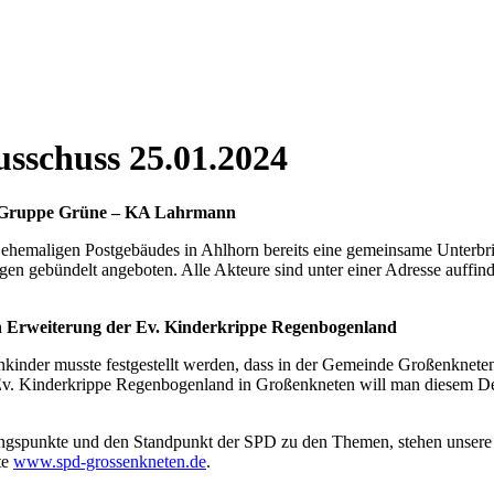
us­schuss 25.01.2024
er Grup­pe Grü­ne – KA Lahr­mann
­li­gen Post­ge­bäu­des in Ahl­horn bereits eine gemein­sa­me Unter­brin­g
en gebün­delt ange­bo­ten. Alle Akteu­re sind unter einer Adres­se auf­find­
rch Erwei­te­rung der Ev. Kin­der­krip­pe Regen­bo­gen­land
n­kin­der muss­te fest­ge­stellt wer­den, dass in der Gemein­de Groß­enkne­te
v. Kin­der­krip­pe Regen­bo­gen­land in Groß­enkne­ten will man die­sem Def
­nungs­punk­te und den Stand­punkt der SPD zu den The­men, ste­hen unse­re 
­te
www.spd-grossenkneten.de
.