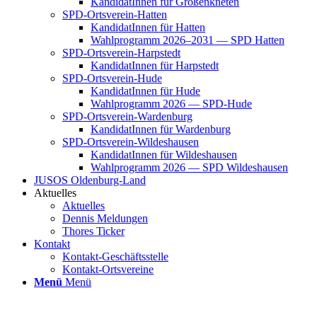
Kan­di­da­tIn­nen für Groß­enkne­ten
SPD-Orts­­ver­­ein-Hat­­ten
Kan­di­da­tIn­nen für Hat­ten
Wahl­pro­gramm 2026–2031 — SPD Hat­ten
SPD-Orts­­ver­­ein-Har­p­s­tedt
Kan­di­da­tIn­nen für Harp­s­tedt
SPD-Orts­­ver­­ein-Hude
Kan­di­da­tIn­nen für Hude
Wahl­pro­gramm 2026 — SPD-Hude
SPD-Orts­­ver­­ein-War­­den­­burg
Kan­di­da­tIn­nen für War­den­burg
SPD-Orts­­ver­­ein-Wil­­des­hau­­sen
Kan­di­da­tIn­nen für Wil­des­hau­sen
Wahl­pro­gramm 2026 — SPD Wil­des­hau­sen
JUSOS Olden­­burg-Land
Aktu­el­les
Aktu­el­les
Den­nis Mel­dun­gen
Tho­res Ticker
Kon­takt
Kon­­­takt-Geschäfts­­s­tel­­le
Kon­­­takt-Orts­­ver­­ei­­ne
Menü
Menü