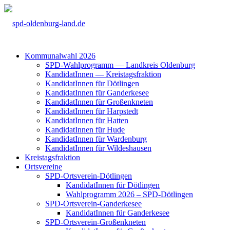
Kom­mu­nal­wahl 2026
SPD-Wahl­pro­gramm — Land­kreis Olden­burg
Kan­di­da­tIn­nen — Kreis­tags­frak­ti­on
Kan­di­da­tIn­nen für Döt­lin­gen
Kan­di­da­tIn­nen für Gan­der­ke­see
Kan­di­da­tIn­nen für Groß­enkne­ten
Kan­di­da­tIn­nen für Harp­s­tedt
Kan­di­da­tIn­nen für Hat­ten
Kan­di­da­tIn­nen für Hude
Kan­di­da­tIn­nen für War­den­burg
Kan­di­da­tIn­nen für Wil­des­hau­sen
Kreis­tags­frak­ti­on
Orts­ver­ei­ne
SPD-Orts­­ver­­ein-Döt­­lin­­gen
Kan­di­da­tIn­nen für Döt­lin­gen
Wahl­pro­gramm 2026 – SPD-Döt­lin­gen
SPD-Orts­­ver­­ein-Gan­­der­ke­­see
Kan­di­da­tIn­nen für Gan­der­ke­see
SPD-Orts­­ver­­ein-Gro­ß­en­k­ne­­ten