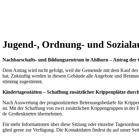
Jugend‑, Ord­nung- und Sozi­al­a
Nach­bar­schafts- und Bil­dungs­zen­trum in Ahl­horn – Antrag d
Dem Antrag wird nicht gefolgt, weil die Gemein­de mit dem Kauf des ehe­ma
hat. Zukünf­tig wer­den in die­sem Gebäu­de alle Ange­bo­te und Bera­tun­g
stim­mig zuge­stimmt.
Kin­der­ta­ges­stät­ten – Schaf­fung zusätz­li­cher Krip­pen­plät­ze du
Nach Aus­wer­tung der pro­gnos­ti­zier­ten Betreu­ungs­be­dar­fe für Krip­pe
ist. Mit der Schaf­fung von zwei zusätz­li­chen Krip­pen­grup­pen in der E
de Groß­enkne­ten über­neh­men.
Für mehr Infor­ma­tio­nen über die­se Sit­zung oder ein­zel­ne Tages­ord
glied ger­ne zur Ver­fü­gung. Die Kon­takt­da­ten fin­dest du auf unser Sei