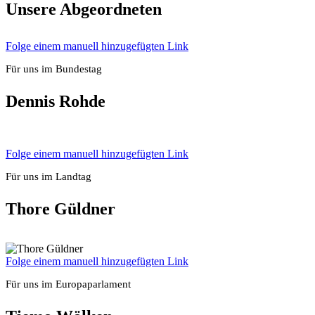
Unse­re Abge­ord­ne­ten
Fol­ge einem manu­ell hin­zu­ge­füg­ten Link
Für uns im Bun­des­tag
Den­nis Roh­de
Fol­ge einem manu­ell hin­zu­ge­füg­ten Link
Für uns im Land­tag
Tho­re Güld­ner
Fol­ge einem manu­ell hin­zu­ge­füg­ten Link
Für uns im Euro­pa­par­la­ment