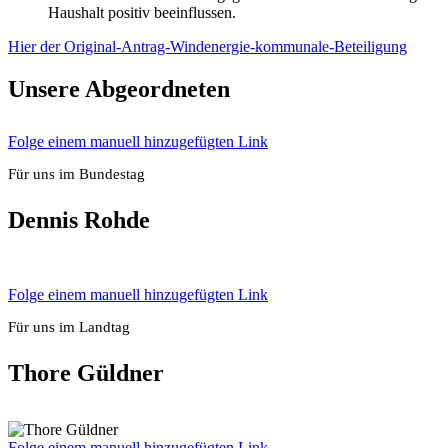
Haus­halt posi­tiv beein­flus­sen.
Hier der Ori­gi­nal-Antrag-Wind­ener­gie-kom­mu­na­le-Betei­li­gung
Unse­re Abge­ord­ne­ten
Fol­ge einem manu­ell hin­zu­ge­füg­ten Link
Für uns im Bun­des­tag
Den­nis Roh­de
Fol­ge einem manu­ell hin­zu­ge­füg­ten Link
Für uns im Land­tag
Tho­re Güld­ner
Fol­ge einem manu­ell hin­zu­ge­füg­ten Link