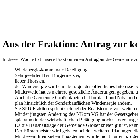
Aus der Frak­ti­on: Antrag zur ko
In die­ser Woche hat unse­re Frak­ti­on einen Antrag an die Gemein­de zur
Wind­ener­gie-kom­mu­na­le Betei­li­gung
Sehr geehr­ter Herr Bür­ger­meis­ter,
lie­ber Thors­ten,
der Wind­ener­gie wird ein über­ra­gen­des öffent­li­ches Inter­es­se b
Mitt­ler­wei­le hat es meh­re­re gesetz­li­che Ände­run­gen gege­ben,
Auch die Gemein­de Groß­enkne­ten hat für das Land Nds. und dem 
plan hin­sicht­lich der Son­der­bau­flä­chen Wind­ener­gie ändern.
Sie SPD Frak­ti­on spricht sich bei der Rea­li­sie­rung von wei­te­re
Mit der jüngs­ten Ände­rung des NKom VG hat der Gesetz­ge­ber 
spiel­raum in der wirt­schaft­li­chen Betä­ti­gung noch stär­ker aus­ge­
Da die Haus­halts­la­ge der Gemein­de Groß­enkne­ten gut ist, kann 
Der Bür­ger­meis­ter wird gebe­ten bei den wei­te­ren Pla­nun­gen di
Mit die­sem finan­zi­el­len Enga­ge­ment wür­de nicht nur ein gro­ße