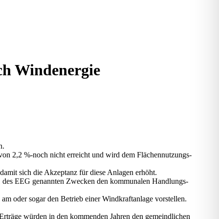
ch Wind­ener­gie
n.
t von 2,2 %-noch nicht erreicht und wird dem Flä­chen­nut­zungs­
n, damit sich die Akzep­tanz für die­se Anla­gen erhöht.
 1 des EEG genann­ten Zwe­cken den kom­mu­na­len Hand­lungs­
am oder sogar den Betrieb einer Wind­kraft­an­la­ge vor­stel­len.
ten Erträ­ge wür­den in den kom­men­den Jah­ren den gemeind­li­chen