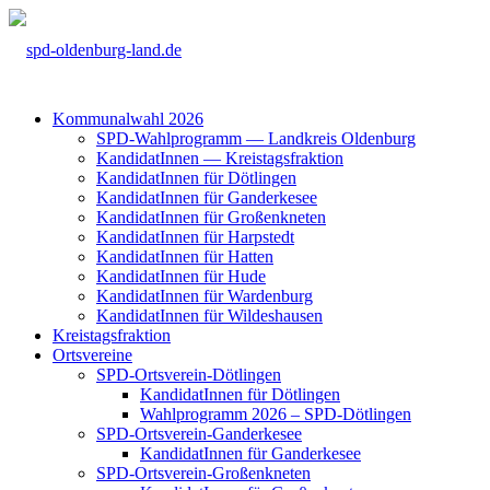
Kom­mu­nal­wahl 2026
SPD-Wahl­pro­gramm — Land­kreis Olden­burg
Kan­di­da­tIn­nen — Kreis­tags­frak­ti­on
Kan­di­da­tIn­nen für Döt­lin­gen
Kan­di­da­tIn­nen für Gan­der­ke­see
Kan­di­da­tIn­nen für Groß­enkne­ten
Kan­di­da­tIn­nen für Harp­s­tedt
Kan­di­da­tIn­nen für Hat­ten
Kan­di­da­tIn­nen für Hude
Kan­di­da­tIn­nen für War­den­burg
Kan­di­da­tIn­nen für Wil­des­hau­sen
Kreis­tags­frak­ti­on
Orts­ver­ei­ne
SPD-Orts­­ver­­ein-Döt­­lin­­gen
Kan­di­da­tIn­nen für Döt­lin­gen
Wahl­pro­gramm 2026 – SPD-Döt­lin­gen
SPD-Orts­­ver­­ein-Gan­­der­ke­­see
Kan­di­da­tIn­nen für Gan­der­ke­see
SPD-Orts­­ver­­ein-Gro­ß­en­k­ne­­ten