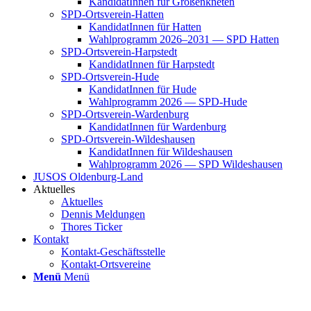
Kan­di­da­tIn­nen für Groß­enkne­ten
SPD-Orts­­ver­­ein-Hat­­ten
Kan­di­da­tIn­nen für Hat­ten
Wahl­pro­gramm 2026–2031 — SPD Hat­ten
SPD-Orts­­ver­­ein-Har­p­s­tedt
Kan­di­da­tIn­nen für Harp­s­tedt
SPD-Orts­­ver­­ein-Hude
Kan­di­da­tIn­nen für Hude
Wahl­pro­gramm 2026 — SPD-Hude
SPD-Orts­­ver­­ein-War­­den­­burg
Kan­di­da­tIn­nen für War­den­burg
SPD-Orts­­ver­­ein-Wil­­des­hau­­sen
Kan­di­da­tIn­nen für Wil­des­hau­sen
Wahl­pro­gramm 2026 — SPD Wil­des­hau­sen
JUSOS Olden­­burg-Land
Aktu­el­les
Aktu­el­les
Den­nis Mel­dun­gen
Tho­res Ticker
Kon­takt
Kon­­­takt-Geschäfts­­s­tel­­le
Kon­­­takt-Orts­­ver­­ei­­ne
Menü
Menü