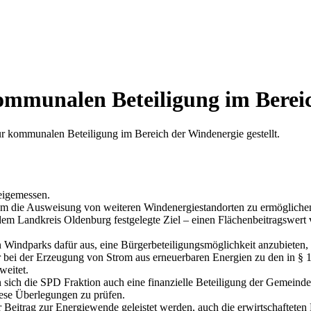
m­mu­na­len Betei­li­gung im Berei
 kom­mu­na­len Betei­li­gung im Bereich der Wind­ener­gie gestellt.
ei­gemes­sen.
 um die Aus­wei­sung von wei­te­ren Wind­ener­gie­stand­or­ten zu ermög­li­che
Land­kreis Olden­burg fest­ge­leg­te Ziel – einen Flä­chen­bei­trags­wer
n Wind­parks dafür aus, eine Bür­ger­be­tei­li­gungs­mög­lich­keit anzu­bie­te
bei der Erzeu­gung von Strom aus erneu­er­ba­ren Ener­gien zu den in §
wei­tet.
sich die SPD Frak­ti­on auch eine finan­zi­el­le Betei­li­gung der Gemein­de 
e­se Über­le­gun­gen zu prü­fen.
r Bei­trag zur Ener­gie­wen­de geleis­tet wer­den, auch die erwirt­schaf­te­