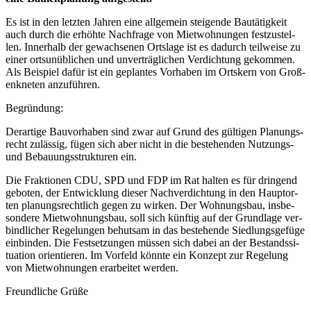
Es ist in den letz­ten Jah­ren eine all­ge­mein stei­gen­de Bau­tä­tig­keit
auch durch die erhöh­te Nach­fra­ge von Miet­woh­nun­gen fest­zu­stel­
len. Inner­halb der gewach­se­nen Orts­la­ge ist es dadurch teil­wei­se zu
einer orts­un­üb­li­chen und unver­träg­li­chen Ver­dich­tung gekom­men.
Als Bei­spiel dafür ist ein geplan­tes Vor­ha­ben im Orts­kern von Groß­
enkne­ten anzu­füh­ren.
Begrün­dung:
Der­ar­ti­ge Bau­vor­ha­ben sind zwar auf Grund des gül­ti­gen Pla­nungs­
recht zuläs­sig, fügen sich aber nicht in die bestehen­den Nut­zungs-
und Bebau­ungs­struk­tu­ren ein.
Die Frak­tio­nen CDU, SPD und FDP im Rat hal­ten es für drin­gend
gebo­ten, der Ent­wick­lung die­ser Nach­ver­dich­tung in den Haupt­or­
ten pla­nungs­recht­lich gegen zu wir­ken. Der Woh­nungs­bau, ins­be­
son­de­re Miet­woh­nungs­bau, soll sich künf­tig auf der Grund­la­ge ver­
bind­li­cher Rege­lun­gen behut­sam in das bestehen­de Sied­lungs­ge­fü­ge
ein­bin­den. Die Fest­set­zun­gen müs­sen sich dabei an der Bestands­si­
tua­ti­on ori­en­tie­ren. Im Vor­feld könn­te ein Kon­zept zur Rege­lung
von Miet­woh­nun­gen erar­bei­tet wer­den.
Freund­li­che Grü­ße