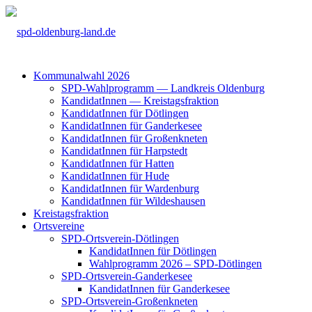
Kom­mu­nal­wahl 2026
SPD-Wahl­pro­gramm — Land­kreis Olden­burg
Kan­di­da­tIn­nen — Kreis­tags­frak­ti­on
Kan­di­da­tIn­nen für Döt­lin­gen
Kan­di­da­tIn­nen für Gan­der­ke­see
Kan­di­da­tIn­nen für Groß­enkne­ten
Kan­di­da­tIn­nen für Harp­s­tedt
Kan­di­da­tIn­nen für Hat­ten
Kan­di­da­tIn­nen für Hude
Kan­di­da­tIn­nen für War­den­burg
Kan­di­da­tIn­nen für Wil­des­hau­sen
Kreis­tags­frak­ti­on
Orts­ver­ei­ne
SPD-Orts­­ver­­ein-Döt­­lin­­gen
Kan­di­da­tIn­nen für Döt­lin­gen
Wahl­pro­gramm 2026 – SPD-Döt­lin­gen
SPD-Orts­­ver­­ein-Gan­­der­ke­­see
Kan­di­da­tIn­nen für Gan­der­ke­see
SPD-Orts­­ver­­ein-Gro­ß­en­k­ne­­ten