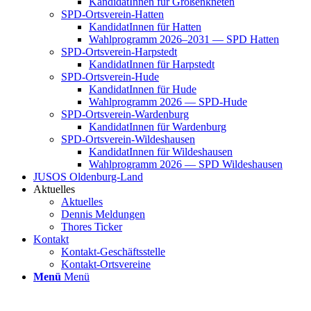
Kan­di­da­tIn­nen für Groß­enkne­ten
SPD-Orts­­ver­­ein-Hat­­ten
Kan­di­da­tIn­nen für Hat­ten
Wahl­pro­gramm 2026–2031 — SPD Hat­ten
SPD-Orts­­ver­­ein-Har­p­s­tedt
Kan­di­da­tIn­nen für Harp­s­tedt
SPD-Orts­­ver­­ein-Hude
Kan­di­da­tIn­nen für Hude
Wahl­pro­gramm 2026 — SPD-Hude
SPD-Orts­­ver­­ein-War­­den­­burg
Kan­di­da­tIn­nen für War­den­burg
SPD-Orts­­ver­­ein-Wil­­des­hau­­sen
Kan­di­da­tIn­nen für Wil­des­hau­sen
Wahl­pro­gramm 2026 — SPD Wil­des­hau­sen
JUSOS Olden­­burg-Land
Aktu­el­les
Aktu­el­les
Den­nis Mel­dun­gen
Tho­res Ticker
Kon­takt
Kon­­­takt-Geschäfts­­s­tel­­le
Kon­­­takt-Orts­­ver­­ei­­ne
Menü
Menü