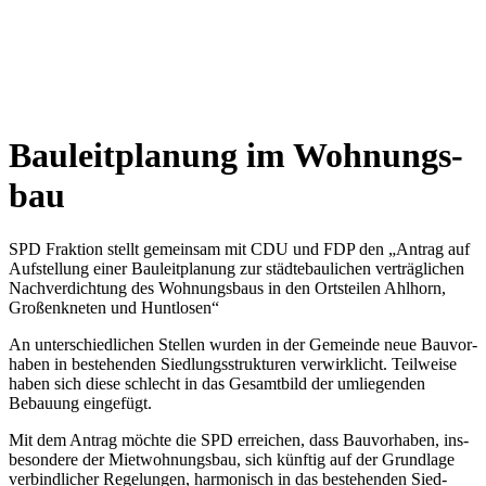
Bau­leit­pla­nung im Woh­nungs­
bau
SPD Frak­ti­on stellt gemein­sam mit CDU und FDP den „Antrag auf
Auf­stel­lung einer Bau­leit­pla­nung zur städ­te­bau­li­chen ver­träg­li­chen
Nach­ver­dich­tung des Woh­nungs­baus in den Orts­tei­len Ahl­horn,
Groß­enkne­ten und Hunt­lo­sen“
An unter­schied­li­chen Stel­len wur­den in der Gemein­de neue Bau­vor­
ha­ben in bestehen­den Sied­lungs­struk­tu­ren ver­wirk­licht. Teil­wei­se
haben sich die­se schlecht in das Gesamt­bild der umlie­gen­den
Bebau­ung ein­ge­fügt.
Mit dem Antrag möch­te die SPD errei­chen, dass Bau­vor­ha­ben, ins­
be­son­de­re der Miet­woh­nungs­bau, sich künf­tig auf der Grund­la­ge
ver­bind­li­cher Rege­lun­gen, har­mo­nisch in das bestehen­den Sied­