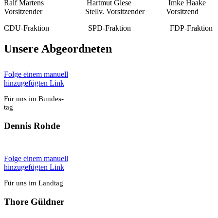
Ralf Mar­tens Hart­mut Gie­se Imke Haa­ke
Vor­sit­zen­der Stellv. Vor­sit­zen­der Vor­sit­zend
CDU-Frak­ti­on SPD-Frak­ti­on FDP-Frak­ti­on
Unse­re Abge­ord­ne­ten
Fol­ge einem manu­ell
hin­zu­ge­füg­ten Link
Für uns im Bun­des­
tag
Den­nis Roh­de
Fol­ge einem manu­ell
hin­zu­ge­füg­ten Link
Für uns im Land­tag
Tho­re Güld­ner