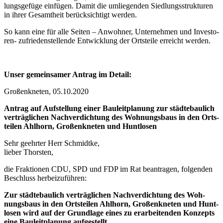
lungs­ge­fü­ge ein­fü­gen. Damit die umlie­gen­den Sied­lungs­struk­tu­ren
in ihrer Gesamt­heit berück­sich­tigt wer­den.
So kann eine für alle Sei­ten – Anwoh­ner, Unter­neh­men und Inves­to­
ren- zufrie­den­stel­len­de Ent­wick­lung der Orts­tei­le erreicht wer­den.
Unser gemein­sa­mer Antrag im Detail:
Groß­enkne­ten, 05.10.2020
Antrag auf Auf­stel­lung einer Bau­leit­pla­nung zur städ­te­bau­lich
ver­träg­li­chen Nach­ver­dich­tung des Woh­nungs­baus in den Orts­
tei­len Ahl­horn, Groß­enkne­ten und Hunt­lo­sen
Sehr geehr­ter Herr Schmidt­ke,
lie­ber Thors­ten,
die Frak­tio­nen CDU, SPD und FDP im Rat bean­tra­gen, fol­gen­den
Beschluss her­bei­zu­füh­ren:
Zur städ­te­bau­lich ver­träg­li­chen Nach­ver­dich­tung des Woh­
nungs­baus in den Orts­tei­len Ahl­horn, Groß­enkne­ten und Hunt­
lo­sen wird auf der Grund­la­ge eines zu erar­bei­ten­den Kon­zepts
eine Bau­leit­pla­nung auf­ge­stellt.