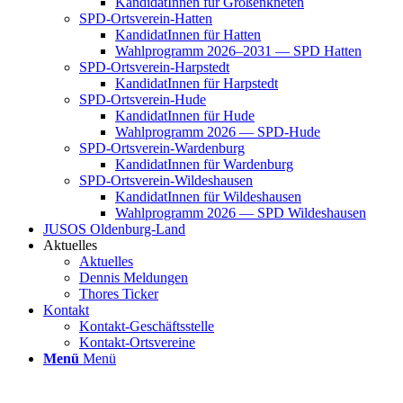
Kan­di­da­tIn­nen für Groß­enkne­ten
SPD-Orts­­ver­­ein-Hat­­ten
Kan­di­da­tIn­nen für Hat­ten
Wahl­pro­gramm 2026–2031 — SPD Hat­ten
SPD-Orts­­ver­­ein-Har­p­s­tedt
Kan­di­da­tIn­nen für Harp­s­tedt
SPD-Orts­­ver­­ein-Hude
Kan­di­da­tIn­nen für Hude
Wahl­pro­gramm 2026 — SPD-Hude
SPD-Orts­­ver­­ein-War­­den­­burg
Kan­di­da­tIn­nen für War­den­burg
SPD-Orts­­ver­­ein-Wil­­des­hau­­sen
Kan­di­da­tIn­nen für Wil­des­hau­sen
Wahl­pro­gramm 2026 — SPD Wil­des­hau­sen
JUSOS Olden­­burg-Land
Aktu­el­les
Aktu­el­les
Den­nis Mel­dun­gen
Tho­res Ticker
Kon­takt
Kon­­­takt-Geschäfts­­s­tel­­le
Kon­­­takt-Orts­­ver­­ei­­ne
Menü
Menü