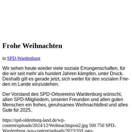
Fro­he Weih­nach­ten
in
SPD-Wardenburg
Wir sehen heu­te wie­der vie­le sozia­le Errun­gen­schaf­ten, für
die wir seit mehr als hun­dert Jah­ren kämp­fen, unter Druck.
Des­halb gilt es gera­de jetzt, sich wei­ter für den sozia­len Frie­
den im Lan­de ein­zu­ste­hen.
Der Vor­stand des SPD-Orts­ver­eins War­den­burg wünscht,
allen SPD-Mit­glie­dern, unse­ren Freun­den und allen guten
Men­schen ein fro­hes, geruh­sa­mes Weih­nachts­fest und alles
Gute für 2025.
https://spd-oldenburg-land.de/wp-
content/uploads/2024/12/Weihnachtspost2.jpg
500
750
SPD-
Wardenburg
/wp-content/uploads/2023/10/Logo-