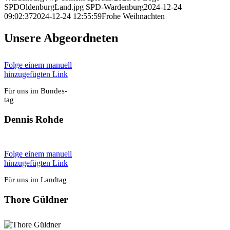
SPDOldenburgLand.jpg
SPD-Wardenburg
2024-12-24
09:02:37
2024-12-24 12:55:59
Fro­he Weih­nach­ten
Unse­re Abge­ord­ne­ten
Fol­ge einem manu­ell
hin­zu­ge­füg­ten Link
Für uns im Bun­des­
tag
Den­nis Roh­de
Fol­ge einem manu­ell
hin­zu­ge­füg­ten Link
Für uns im Land­tag
Tho­re Güld­ner