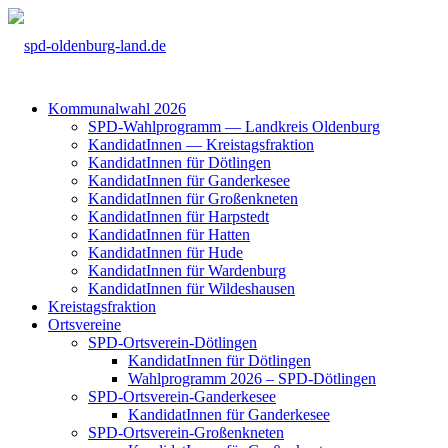
Kom­mu­nal­wahl 2026
SPD-Wahl­pro­gramm — Land­kreis Olden­burg
Kan­di­da­tIn­nen — Kreis­tags­frak­ti­on
Kan­di­da­tIn­nen für Döt­lin­gen
Kan­di­da­tIn­nen für Gan­der­ke­see
Kan­di­da­tIn­nen für Groß­enkne­ten
Kan­di­da­tIn­nen für Harp­s­tedt
Kan­di­da­tIn­nen für Hat­ten
Kan­di­da­tIn­nen für Hude
Kan­di­da­tIn­nen für War­den­burg
Kan­di­da­tIn­nen für Wil­des­hau­sen
Kreis­tags­frak­ti­on
Orts­ver­ei­ne
SPD-Orts­­ver­­ein-Döt­­lin­­gen
Kan­di­da­tIn­nen für Döt­lin­gen
Wahl­pro­gramm 2026 – SPD-Döt­lin­gen
SPD-Orts­­ver­­ein-Gan­­der­ke­­see
Kan­di­da­tIn­nen für Gan­der­ke­see
SPD-Orts­­ver­­ein-Gro­ß­en­k­ne­­ten