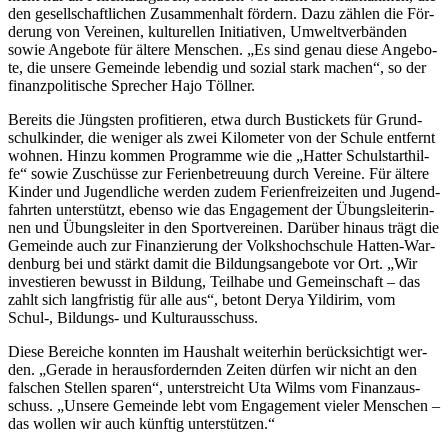
den gesell­schaft­li­chen Zusam­men­halt för­dern. Dazu zäh­len die För­
de­rung von Ver­ei­nen, kul­tu­rel­len Initia­ti­ven, Umwelt­ver­bän­den
sowie Ange­bo­te für älte­re Men­schen. „Es sind genau die­se Ange­bo­
te, die unse­re Gemein­de leben­dig und sozi­al stark machen“, so der
finanz­po­li­ti­sche Spre­cher Hajo Töll­ner.
Bereits die Jüngs­ten pro­fi­tie­ren, etwa durch Bus­ti­ckets für Grund­
schul­kin­der, die weni­ger als zwei Kilo­me­ter von der Schu­le ent­fernt
woh­nen. Hin­zu kom­men Pro­gram­me wie die „Hat­ter Schul­start­hil­
fe“ sowie Zuschüs­se zur Feri­en­be­treu­ung durch Ver­ei­ne. Für älte­re
Kin­der und Jugend­li­che wer­den zudem Feri­en­frei­zei­ten und Jugend­
fahr­ten unter­stützt, eben­so wie das Enga­ge­ment der Übungs­lei­te­rin­
nen und Übungs­lei­ter in den Sport­ver­ei­nen. Dar­über hin­aus trägt die
Gemein­de auch zur Finan­zie­rung der Volks­hoch­schu­le Hat­ten-War­
den­burg bei und stärkt damit die Bil­dungs­an­ge­bo­te vor Ort. „Wir
inves­tie­ren bewusst in Bil­dung, Teil­ha­be und Gemein­schaft – das
zahlt sich lang­fris­tig für alle aus“, betont Derya Yil­di­rim, vom
Schul‑, Bil­dungs- und Kul­tur­aus­schuss.
Die­se Berei­che konn­ten im Haus­halt wei­ter­hin berück­sich­tigt wer­
den. „Gera­de in her­aus­for­dern­den Zei­ten dür­fen wir nicht an den
fal­schen Stel­len spa­ren“, unter­streicht Uta Wilms vom Finanz­aus­
schuss. „Unse­re Gemein­de lebt vom Enga­ge­ment vie­ler Men­schen –
das wol­len wir auch künf­tig unter­stüt­zen.“