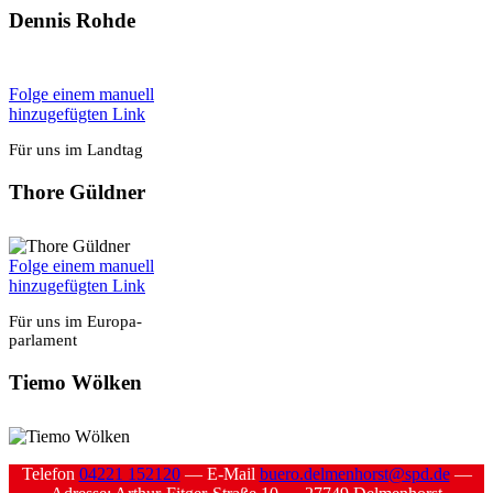
Den­nis Roh­de
Fol­ge einem manu­ell
hin­zu­ge­füg­ten Link
Für uns im Land­tag
Tho­re Güld­ner
Fol­ge einem manu­ell
hin­zu­ge­füg­ten Link
Für uns im Euro­pa­
par­la­ment
Tie­mo Wöl­ken
Tele­fon
04221 152120
— E‑Mail
buero.delmenhorst@spd.de
—