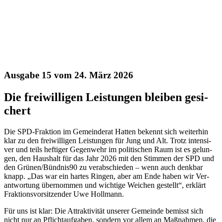
Aus­ga­be 15 vom 24. März 2026
Die frei­wil­li­gen Leis­tun­gen blei­ben gesi­
chert
Die SPD-Frak­ti­on im Gemein­de­rat Hat­ten bekennt sich wei­ter­hin
klar zu den frei­wil­li­gen Leis­tun­gen für Jung und Alt. Trotz inten­si­
ver und teils hef­ti­ger Gegen­wehr im poli­ti­schen Raum ist es gelun­
gen, den Haus­halt für das Jahr 2026 mit den Stim­men der SPD und
den Grünen/Bündnis90 zu ver­ab­schie­den – wenn auch denk­bar
knapp. „Das war ein har­tes Rin­gen, aber am Ende haben wir Ver­
ant­wor­tung über­nom­men und wich­ti­ge Wei­chen gestellt“, erklärt
Frak­ti­ons­vor­sit­zen­der Uwe Holl­mann.
Für uns ist klar: Die Attrak­ti­vi­tät unse­rer Gemein­de bemisst sich
nicht nur an Pflicht­auf­ga­ben, son­dern vor allem an Maß­nah­men, die