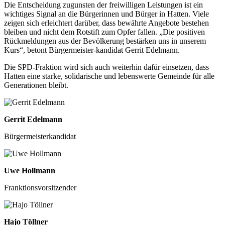
Die Ent­schei­dung zuguns­ten der frei­wil­li­gen Leis­tun­gen ist ein
wich­ti­ges Signal an die Bür­ge­rin­nen und Bür­ger in Hat­ten. Vie­le
zei­gen sich erleich­tert dar­über, dass bewähr­te Ange­bo­te bestehen
blei­ben und nicht dem Rot­stift zum Opfer fal­len. „Die posi­ti­ven
Rück­mel­dun­gen aus der Bevöl­ke­rung bestär­ken uns in unse­rem
Kurs“, betont Bür­ger­meis­ter-kan­di­dat Ger­rit Edel­mann.
Die SPD-Frak­ti­on wird sich auch wei­ter­hin dafür ein­set­zen, dass
Hat­ten eine star­ke, soli­da­ri­sche und lebens­wer­te Gemein­de für alle
Gene­ra­tio­nen bleibt.
Ger­rit Edel­mann
Bür­ger­meis­ter­kan­di­dat
Uwe Holl­mann
Frank­ti­ons­vor­sit­zen­der
Hajo Töll­ner