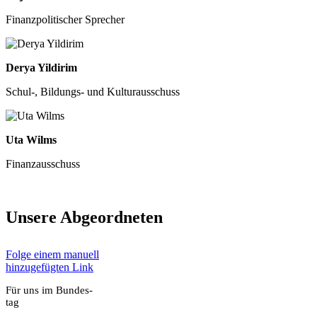
Finanz­po­li­ti­scher Spre­cher
Derya Yil­di­rim
Schul‑, Bil­dungs- und Kul­tur­aus­schuss
Uta Wilms
Finanz­aus­schuss
Unse­re Abge­ord­ne­ten
Fol­ge einem manu­ell
hin­zu­ge­füg­ten Link
Für uns im Bun­des­
tag