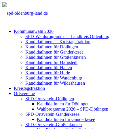
Kom­mu­nal­wahl 2026
SPD-Wahl­pro­gramm — Land­kreis Olden­burg
Kan­di­da­tIn­nen — Kreis­tags­frak­ti­on
Kan­di­da­tIn­nen für Döt­lin­gen
Kan­di­da­tIn­nen für Gan­der­ke­see
Kan­di­da­tIn­nen für Groß­enkne­ten
Kan­di­da­tIn­nen für Harp­s­tedt
Kan­di­da­tIn­nen für Hat­ten
Kan­di­da­tIn­nen für Hude
Kan­di­da­tIn­nen für War­den­burg
Kan­di­da­tIn­nen für Wil­des­hau­sen
Kreis­tags­frak­ti­on
Orts­ver­ei­ne
SPD-Orts­­ver­­ein-Döt­­lin­­gen
Kan­di­da­tIn­nen für Döt­lin­gen
Wahl­pro­gramm 2026 – SPD-Döt­lin­gen
SPD-Orts­­ver­­ein-Gan­­der­ke­­see
Kan­di­da­tIn­nen für Gan­der­ke­see
SPD-Orts­­ver­­ein-Gro­ß­en­k­ne­­ten