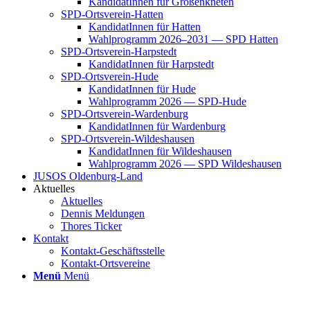
Kan­di­da­tIn­nen für Groß­enkne­ten
SPD-Orts­­ver­­ein-Hat­­ten
Kan­di­da­tIn­nen für Hat­ten
Wahl­pro­gramm 2026–2031 — SPD Hat­ten
SPD-Orts­­ver­­ein-Har­p­s­tedt
Kan­di­da­tIn­nen für Harp­s­tedt
SPD-Orts­­ver­­ein-Hude
Kan­di­da­tIn­nen für Hude
Wahl­pro­gramm 2026 — SPD-Hude
SPD-Orts­­ver­­ein-War­­den­­burg
Kan­di­da­tIn­nen für War­den­burg
SPD-Orts­­ver­­ein-Wil­­des­hau­­sen
Kan­di­da­tIn­nen für Wil­des­hau­sen
Wahl­pro­gramm 2026 — SPD Wil­des­hau­sen
JUSOS Olden­­burg-Land
Aktu­el­les
Aktu­el­les
Den­nis Mel­dun­gen
Tho­res Ticker
Kon­takt
Kon­­­takt-Geschäfts­­s­tel­­le
Kon­­­takt-Orts­­ver­­ei­­ne
Menü
Menü