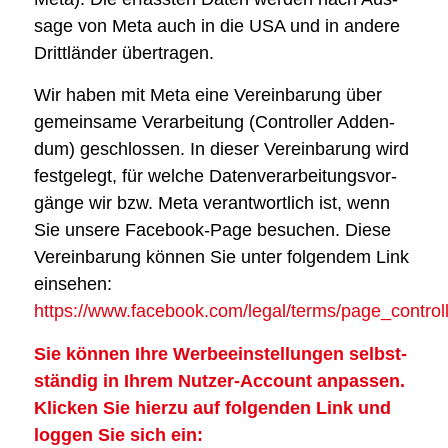
sa­ge von Meta auch in die USA und in ande­re
Dritt­län­der über­tra­gen.
Wir haben mit Meta eine Ver­ein­ba­rung über
gemein­sa­me Ver­ar­bei­tung (Con­trol­ler Adden­
dum) geschlos­sen. In die­ser Ver­ein­ba­rung wird
fest­ge­legt, für wel­che Daten­ver­ar­bei­tungs­vor­
gän­ge wir bzw. Meta ver­ant­wort­lich ist, wenn
Sie unse­re Face­book-Page besu­chen. Die­se
Ver­ein­ba­rung kön­nen Sie unter fol­gen­dem Link
ein­se­hen:
https://www.facebook.com/legal/terms/page_contro
Sie kön­nen Ihre Wer­be­ein­stel­lun­gen selbst­
stän­dig in Ihrem Nut­zer-Account anpas­sen.
Kli­cken Sie hier­zu auf fol­gen­den Link und
log­gen Sie sich ein: