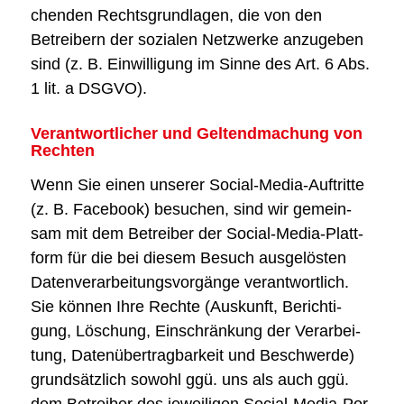
chen­den Rechts­grund­la­gen, die von den
Betrei­bern der sozia­len Netz­wer­ke anzu­ge­ben
sind (z. B. Ein­wil­li­gung im Sin­ne des Art. 6 Abs.
1 lit. a DSGVO).
Ver­ant­wort­li­cher und Gel­tend­ma­chung von
Rech­ten
Wenn Sie einen unse­rer Social-Media-Auf­trit­te
(z. B. Face­book) besu­chen, sind wir gemein­
sam mit dem Betrei­ber der Social-Media-Platt­
form für die bei die­sem Besuch aus­ge­lös­ten
Daten­ver­ar­bei­tungs­vor­gän­ge ver­ant­wort­lich.
Sie kön­nen Ihre Rech­te (Aus­kunft, Berich­ti­
gung, Löschung, Ein­schrän­kung der Ver­ar­bei­
tung, Daten­über­trag­bar­keit und Beschwer­de)
grund­sätz­lich sowohl ggü. uns als auch ggü.