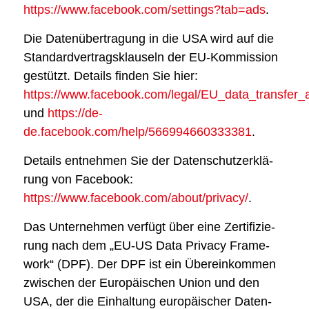
https://www.facebook.com/settings?tab=ads
.
Die Daten­über­tra­gung in die USA wird auf die
Stan­dard­ver­trags­klau­seln der EU-Kom­mis­si­on
gestützt. Details fin­den Sie hier:
https://www.facebook.com/legal/EU_data_transfer
und
https://de-
de.facebook.com/help/566994660333381
.
Details ent­neh­men Sie der Daten­schutz­er­klä­
rung von Face­book:
https://www.facebook.com/about/privacy/
.
Das Unter­neh­men ver­fügt über eine Zer­ti­fi­zie­
rung nach dem „EU-US Data Pri­va­cy Frame­
work“ (DPF). Der DPF ist ein Über­ein­kom­men
zwi­schen der Euro­päi­schen Uni­on und den
USA, der die Ein­hal­tung euro­päi­scher Daten­