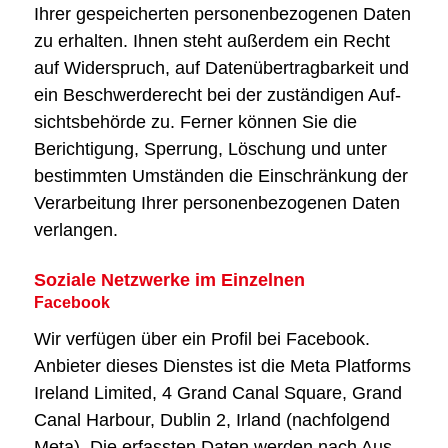
Ihrer gespei­cher­ten per­so­nen­be­zo­ge­nen Daten
zu erhal­ten. Ihnen steht außer­dem ein Recht
auf Wider­spruch, auf Daten­über­trag­bar­keit und
ein Beschwer­de­recht bei der zustän­di­gen Auf­
sichts­be­hör­de zu. Fer­ner kön­nen Sie die
Berich­ti­gung, Sper­rung, Löschung und unter
bestimm­ten Umstän­den die Ein­schrän­kung der
Ver­ar­bei­tung Ihrer per­so­nen­be­zo­ge­nen Daten
ver­lan­gen.
Sozia­le Netz­wer­ke im Ein­zel­nen
Face­book
Wir ver­fü­gen über ein Pro­fil bei Face­book.
Anbie­ter die­ses Diens­tes ist die Meta Plat­forms
Ire­land Limi­t­ed, 4 Grand Canal Squa­re, Grand
Canal Har­bour, Dub­lin 2, Irland (nach­fol­gend
Meta). Die erfass­ten Daten wer­den nach Aus­