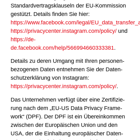
Stan­dard­ver­trags­klau­seln der EU-Kom­mis­si­on
gestützt. Details fin­den Sie hier:
https://www.facebook.com/legal/EU_data_transfer
https://privacycenter.instagram.com/policy/
und
https://de-
de.facebook.com/help/566994660333381
.
Details zu deren Umgang mit Ihren per­so­nen­
be­zo­ge­nen Daten ent­neh­men Sie der Daten­
schutz­er­klä­rung von Insta­gram:
https://privacycenter.instagram.com/policy/
.
Das Unter­neh­men ver­fügt über eine Zer­ti­fi­zie­
rung nach dem „EU-US Data Pri­va­cy Frame­
work“ (DPF). Der DPF ist ein Über­ein­kom­men
zwi­schen der Euro­päi­schen Uni­on und den
USA, der die Ein­hal­tung euro­päi­scher Daten­