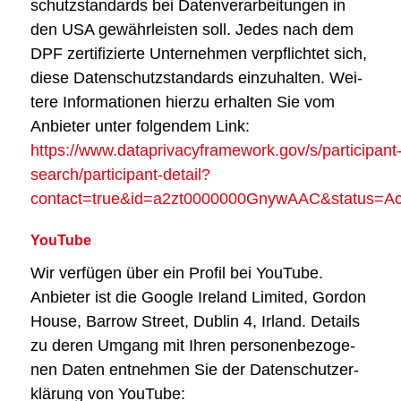
schutz­stan­dards bei Daten­ver­ar­bei­tun­gen in
den USA gewähr­leis­ten soll. Jedes nach dem
DPF zer­ti­fi­zier­te Unter­neh­men ver­pflich­tet sich,
die­se Daten­schutz­stan­dards ein­zu­hal­ten. Wei­
te­re Infor­ma­tio­nen hier­zu erhal­ten Sie vom
Anbie­ter unter fol­gen­dem Link:
https://www.dataprivacyframework.gov/s/participant
search/participant-detail?
contact=true&id=a2zt0000000GnywAAC&status=Ac
You­Tube
Wir ver­fü­gen über ein Pro­fil bei You­Tube.
Anbie­ter ist die Goog­le Ire­land Limi­t­ed, Gor­don
House, Bar­row Street, Dub­lin 4, Irland. Details
zu deren Umgang mit Ihren per­so­nen­be­zo­ge­
nen Daten ent­neh­men Sie der Daten­schutz­er­
klä­rung von You­Tube: