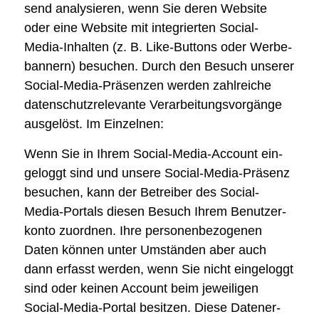
send ana­ly­sie­ren, wenn Sie deren Web­site
oder eine Web­site mit inte­grier­ten Social-
Media-Inhal­ten (z. B. Like-But­tons oder Wer­be­
ban­nern) besu­chen. Durch den Besuch unse­rer
Social-Media-Prä­sen­zen wer­den zahl­rei­che
daten­schutz­re­le­van­te Ver­ar­bei­tungs­vor­gän­ge
aus­ge­löst. Im Ein­zel­nen:
Wenn Sie in Ihrem Social-Media-Account ein­
ge­loggt sind und unse­re Social-Media-Prä­senz
besu­chen, kann der Betrei­ber des Social-
Media-Por­tals die­sen Besuch Ihrem Benut­zer­
kon­to zuord­nen. Ihre per­so­nen­be­zo­ge­nen
Daten kön­nen unter Umstän­den aber auch
dann erfasst wer­den, wenn Sie nicht ein­ge­loggt
sind oder kei­nen Account beim jewei­li­gen
Social-Media-Por­tal besit­zen. Die­se Daten­er­