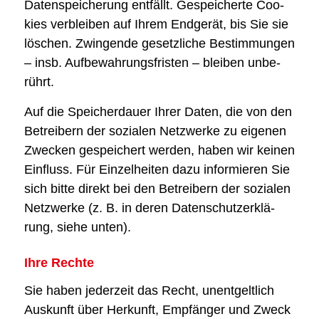
Daten­spei­che­rung ent­fällt. Gespei­cher­te Coo­
kies ver­blei­ben auf Ihrem End­ge­rät, bis Sie sie
löschen. Zwin­gen­de gesetz­li­che Bestim­mun­gen
– insb. Auf­be­wah­rungs­fris­ten – blei­ben unbe­
rührt.
Auf die Spei­cher­dau­er Ihrer Daten, die von den
Betrei­bern der sozia­len Netz­wer­ke zu eige­nen
Zwe­cken gespei­chert wer­den, haben wir kei­nen
Ein­fluss. Für Ein­zel­hei­ten dazu infor­mie­ren Sie
sich bit­te direkt bei den Betrei­bern der sozia­len
Netz­wer­ke (z. B. in deren Daten­schutz­er­klä­
rung, sie­he unten).
Ihre Rech­te
Sie haben jeder­zeit das Recht, unent­gelt­lich
Aus­kunft über Her­kunft, Emp­fän­ger und Zweck