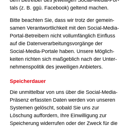
dem Betrei­ber des jewei­li­gen Social-Media-Por­
tals (z. B. ggü. Face­book) gel­tend machen.
Bit­te beach­ten Sie, dass wir trotz der gemein­
sa­men Ver­ant­wort­lich­keit mit den Social-Media-
Por­tal-Betrei­bern nicht voll­um­fäng­lich Ein­fluss
auf die Daten­ver­ar­bei­tungs­vor­gän­ge der
Social-Media-Por­ta­le haben. Unse­re Mög­lich­
kei­ten rich­ten sich maß­geb­lich nach der Unter­
neh­mens­po­li­tik des jewei­li­gen Anbie­ters.
Spei­cher­dau­er
Die unmit­tel­bar von uns über die Social-Media-
Prä­senz erfass­ten Daten wer­den von unse­ren
Sys­te­men gelöscht, sobald Sie uns zur
Löschung auf­for­dern, Ihre Ein­wil­li­gung zur
Spei­che­rung wider­ru­fen oder der Zweck für die