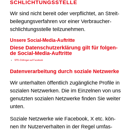
SCHLICHTUNGS­STELLE
Wir sind nicht bereit oder ver­pflich­tet, an Streit­
bei­le­gungs­ver­fah­ren vor einer Ver­brau­cher­
schlich­tungs­stel­le teil­zu­neh­men.
Unse­re Social-Media-Auf­trit­te
Die­se Daten­schutz­er­klä­rung gilt für fol­gen­
de Social-Media-Auf­trit­te
SPD-Döt­lin­gen auf Face­book
Daten­ver­ar­bei­tung durch sozia­le Netz­wer­ke
Wir unter­hal­ten öffent­lich zugäng­li­che Pro­fi­le in
sozia­len Netz­wer­ken. Die im Ein­zel­nen von uns
genutz­ten sozia­len Netz­wer­ke fin­den Sie wei­ter
unten.
Sozia­le Netz­wer­ke wie Face­book, X etc. kön­
nen Ihr Nut­zer­ver­hal­ten in der Regel umfas­