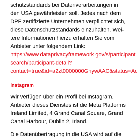
schutz­stan­dards bei Daten­ver­ar­bei­tun­gen in
den USA gewähr­leis­ten soll. Jedes nach dem
DPF zer­ti­fi­zier­te Unter­neh­men ver­pflich­tet sich,
die­se Daten­schutz­stan­dards ein­zu­hal­ten. Wei­
te­re Infor­ma­tio­nen hier­zu erhal­ten Sie vom
Anbie­ter unter fol­gen­dem Link:
https://www.dataprivacyframework.gov/s/participant
search/participant-detail?
contact=true&id=a2zt0000000GnywAAC&status=Ac
Insta­gram
Wir ver­fü­gen über ein Pro­fil bei Insta­gram.
Anbie­ter die­ses Diens­tes ist die Meta Plat­forms
Ire­land Limi­t­ed, 4 Grand Canal Squa­re, Grand
Canal Har­bour, Dub­lin 2, Irland.
Die Daten­über­tra­gung in die USA wird auf die