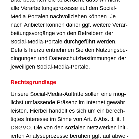
alle Ver­ar­bei­tungs­pro­zes­se auf den Social-
Media-Por­ta­len nach­voll­zie­hen kön­nen. Je
nach Anbie­ter kön­nen daher ggf. wei­te­re Ver­ar­
bei­tungs­vor­gän­ge von den Betrei­bern der
Social-Media-Por­ta­le durch­ge­führt wer­den.
Details hier­zu ent­neh­men Sie den Nut­zungs­be­
din­gun­gen und Daten­schutz­be­stim­mun­gen der
jewei­li­gen Social-Media-Por­ta­le.
Rechts­grund­la­ge
Unse­re Social-Media-Auf­trit­te sol­len eine mög­
lichst umfas­sen­de Prä­senz im Inter­net gewähr­
leis­ten. Hier­bei han­delt es sich um ein berech­
tig­tes Inter­es­se im Sin­ne von Art. 6 Abs. 1 lit. f
DSGVO. Die von den sozia­len Netz­wer­ken initi­
ier­ten Ana­ly­se­pro­zes­se beru­hen ggf. auf abwei­