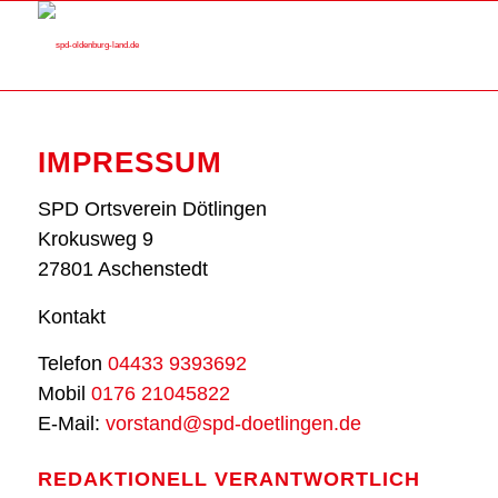
IMPRES­SUM
SPD Orts­ver­ein Döt­lin­gen
Kro­kus­weg 9
27801 Aschen­stedt
Kon­takt
Tele­fon
04433 9393692
Mobil
0176 21045822
E‑Mail:
vorstand@spd-doetlingen.de
REDAK­TIO­NELL VER­ANT­WORT­LICH