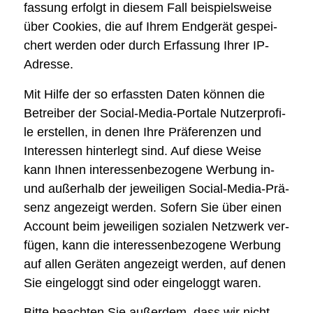
fas­sung erfolgt in die­sem Fall bei­spiels­wei­se
über Coo­kies, die auf Ihrem End­ge­rät gespei­
chert wer­den oder durch Erfas­sung Ihrer IP-
Adres­se.
Mit Hil­fe der so erfass­ten Daten kön­nen die
Betrei­ber der Social-Media-Por­ta­le Nut­zer­pro­fi­
le erstel­len, in denen Ihre Prä­fe­ren­zen und
Inter­es­sen hin­ter­legt sind. Auf die­se Wei­se
kann Ihnen inter­es­sen­be­zo­ge­ne Wer­bung in-
und außer­halb der jewei­li­gen Social-Media-Prä­
senz ange­zeigt wer­den. Sofern Sie über einen
Account beim jewei­li­gen sozia­len Netz­werk ver­
fü­gen, kann die inter­es­sen­be­zo­ge­ne Wer­bung
auf allen Gerä­ten ange­zeigt wer­den, auf denen
Sie ein­ge­loggt sind oder ein­ge­loggt waren.
Bit­te beach­ten Sie außer­dem, dass wir nicht