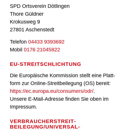
SPD Orts­ver­ein Döt­lin­gen
Tho­re Güld­ner
Kro­kus­weg 9
27801 Aschen­stedt
Tele­fon
04433 9393692
Mobil
0176 21045822
EU-STREIT­SCHLICH­TUNG
Die Euro­päi­sche Kom­mis­si­on stellt eine Platt­
form zur Online-Streit­bei­le­gung (OS) bereit:
https://ec.europa.eu/consumers/odr/
.
Unse­re E‑Mail-Adres­se fin­den Sie oben im
Impres­sum.
VERBRAUCHER­STREIT­
BEILEGUNG/UNIVERSAL­