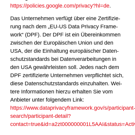
https://policies.google.com/privacy?hl=de
.
Das Unter­neh­men ver­fügt über eine Zer­ti­fi­zie­
rung nach dem „EU-US Data Pri­va­cy Frame­
work“ (DPF). Der DPF ist ein Über­ein­kom­men
zwi­schen der Euro­päi­schen Uni­on und den
USA, der die Ein­hal­tung euro­päi­scher Daten­
schutz­stan­dards bei Daten­ver­ar­bei­tun­gen in
den USA gewähr­leis­ten soll. Jedes nach dem
DPF zer­ti­fi­zier­te Unter­neh­men ver­pflich­tet sich,
die­se Daten­schutz­stan­dards ein­zu­hal­ten. Wei­
te­re Infor­ma­tio­nen hier­zu erhal­ten Sie vom
Anbie­ter unter fol­gen­dem Link:
https://www.dataprivacyframework.gov/s/participant
search/participant-detail?
contact=true&id=a2zt000000001L5AAI&status=Acti