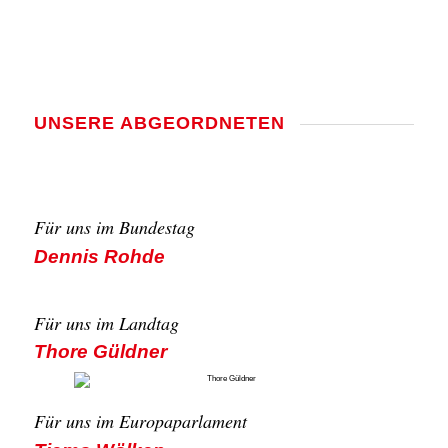
UNSE­RE ABGE­ORD­NE­TEN
Für uns im Bun­des­tag
Den­nis Roh­de
Für uns im Land­tag
Tho­re Güld­ner
Für uns im Euro­pa­par­la­ment