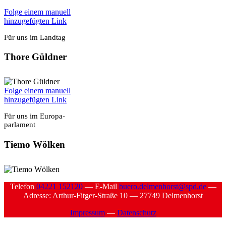
Fol­ge einem manu­ell
hin­zu­ge­füg­ten Link
Für uns im Land­tag
Tho­re Güld­ner
Fol­ge einem manu­ell
hin­zu­ge­füg­ten Link
Für uns im Euro­pa­
par­la­ment
Tie­mo Wöl­ken
Tele­fon
04221 152120
— E‑Mail
buero.delmenhorst@spd.de
—
Adres­se: Arthur-Fit­ger-Stra­ße 10 — 27749 Del­men­horst
Impres­sum
—
Daten­schutz