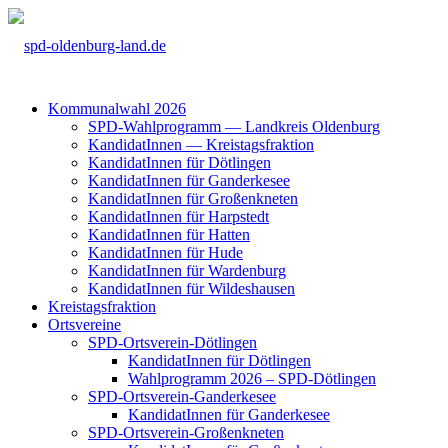
Kom­mu­nal­wahl 2026
SPD-Wahl­pro­gramm — Land­kreis Olden­burg
Kan­di­da­tIn­nen — Kreis­tags­frak­ti­on
Kan­di­da­tIn­nen für Döt­lin­gen
Kan­di­da­tIn­nen für Gan­der­ke­see
Kan­di­da­tIn­nen für Groß­enkne­ten
Kan­di­da­tIn­nen für Harp­s­tedt
Kan­di­da­tIn­nen für Hat­ten
Kan­di­da­tIn­nen für Hude
Kan­di­da­tIn­nen für War­den­burg
Kan­di­da­tIn­nen für Wil­des­hau­sen
Kreis­tags­frak­ti­on
Orts­ver­ei­ne
SPD-Orts­­ver­­ein-Döt­­lin­­gen
Kan­di­da­tIn­nen für Döt­lin­gen
Wahl­pro­gramm 2026 – SPD-Döt­lin­gen
SPD-Orts­­ver­­ein-Gan­­der­ke­­see
Kan­di­da­tIn­nen für Gan­der­ke­see
SPD-Orts­­ver­­ein-Gro­ß­en­k­ne­­ten