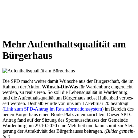
Mehr Auf­ent­halts­qua­li­tät am
Bür­ger­haus
Die SPD macht wei­ter damit Wün­sche aus der Bür­ger­schaft, die im
Rah­men der Akti­on
Wünsch-Dir-Was
für War­den­burg ein­ge­reicht
wer­den, zu rea­li­sie­ren. So soll die Lebens­qua­li­tät in War­den­burg
und die Auf­ent­halts­qua­li­tät am Bür­ger­haus nebst Hal­len­bad ver­bes­
sert wer­den. Des­halb wur­de von uns am 17.Februar 20 bean­tragt
(
Link zum SPD-Antrag im Rats­in­for­ma­ti­ons­sys­tem
) im Bereich des
neu­en Bür­ger­haus einen Boule-Platz zu ein­zu­rich­ten. Die­ser SPD-
Antrag fand auf der Sit­zung des Sport­aus­schus­ses der Gemein­de
War­den­burg am 29.10.2020 eine Mehr­heit und kann somit zur Stei­
ge­rung der Attrak­ti­vi­tät des Bür­ger­hau­ses bei­tra­gen.
(Bil­der gemein­
frei)