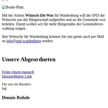
Mit der Akti­on
Wünsch-Dir-Was
für War­den­burg will die SPD die
Wün­sche aus der Bür­ger­schaft auf­grei­fen und an die Gemein­de wei­
ter­lei­ten. Damit wol­len wir für mehr Bür­ger­nä­he der Gemein­de­ver­
wal­tung sor­gen.
Ihre Wün­sche für War­den­burg kön­nen Sie uns ger­ne auch per Mail
an
info@spd-wardenburg
sen­den.
Unse­re Abge­ord­ne­ten
Fol­ge einem manu­ell
hin­zu­ge­füg­ten Link
Für uns im Bun­des­
tag
Den­nis Roh­de