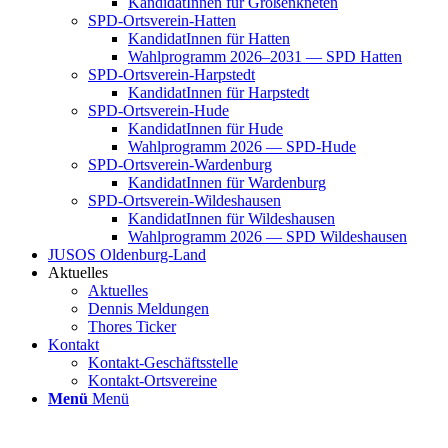
Kan­di­da­tIn­nen für Groß­enkne­ten
SPD-Orts­­ver­­ein-Hat­­ten
Kan­di­da­tIn­nen für Hat­ten
Wahl­pro­gramm 2026–2031 — SPD Hat­ten
SPD-Orts­­ver­­ein-Har­p­s­tedt
Kan­di­da­tIn­nen für Harp­s­tedt
SPD-Orts­­ver­­ein-Hude
Kan­di­da­tIn­nen für Hude
Wahl­pro­gramm 2026 — SPD-Hude
SPD-Orts­­ver­­ein-War­­den­­burg
Kan­di­da­tIn­nen für War­den­burg
SPD-Orts­­ver­­ein-Wil­­des­hau­­sen
Kan­di­da­tIn­nen für Wil­des­hau­sen
Wahl­pro­gramm 2026 — SPD Wil­des­hau­sen
JUSOS Olden­­burg-Land
Aktu­el­les
Aktu­el­les
Den­nis Mel­dun­gen
Tho­res Ticker
Kon­takt
Kon­­­takt-Geschäfts­­s­tel­­le
Kon­­­takt-Orts­­ver­­ei­­ne
Menü
Menü