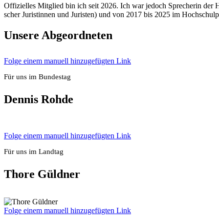
Offi­zi­el­les Mit­glied bin ich seit 2026. Ich war jedoch Spre­che­rin de
scher Juris­tin­nen und Juris­ten) und von 2017 bis 2025 im Hoch­schul­p
Unse­re Abge­ord­ne­ten
Fol­ge einem manu­ell hin­zu­ge­füg­ten Link
Für uns im Bun­des­tag
Den­nis Roh­de
Fol­ge einem manu­ell hin­zu­ge­füg­ten Link
Für uns im Land­tag
Tho­re Güld­ner
Fol­ge einem manu­ell hin­zu­ge­füg­ten Link