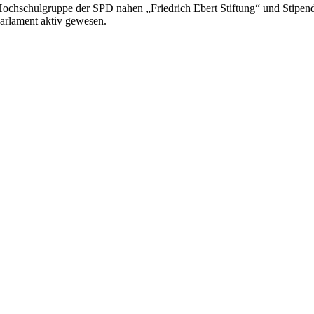
r Hoch­schul­grup­pe der SPD nahen „Fried­rich Ebert Stif­tung“ und Sti­pen­
ar­la­ment aktiv gewe­sen.