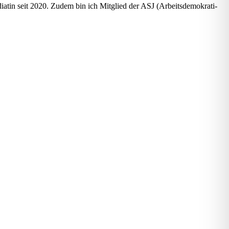
dia­tin seit 2020. Zudem bin ich Mit­glied der ASJ (Arbeits­de­mo­kra­ti­