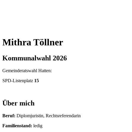
Mithra Töll­ner
Kom­mu­nal­wahl 2026
Gemein­de­rats­wahl Hat­ten:
SPD-Lis­ten­platz
15
Über mich
Beruf:
Diplom­ju­ris­tin, Rechts­re­fe­ren­da­rin
Fami­li­en­stand:
ledig