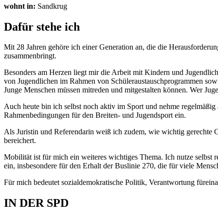
wohnt in:
Sand­krug
Dafür ste­he ich
Mit 28 Jah­ren gehö­re ich einer Gene­ra­ti­on an, die die Her­aus­for­de­
zusam­men­bringt.
Beson­ders am Her­zen liegt mir die Arbeit mit Kin­dern und Jugend­li­chen.
von Jugend­li­chen im Rah­men von Schü­ler­aus­tausch­pro­gram­men sowie 
Jun­ge Men­schen müs­sen mit­re­den und mit­ge­stal­ten kön­nen. Wer Jugen
Auch heu­te bin ich selbst noch aktiv im Sport und neh­me regel­mä­ßig an
Rah­men­be­din­gun­gen für den Brei­ten- und Jugend­sport ein.
Als Juris­tin und Refe­ren­da­rin weiß ich zudem, wie wich­tig gerech­te Cha
berei­chert.
Mobi­li­tät ist für mich ein wei­te­res wich­ti­ges The­ma. Ich nut­ze selbs
ein, ins­be­son­de­re für den Erhalt der Bus­li­nie 270, die für vie­le Men­s
Für mich bedeu­tet sozi­al­de­mo­kra­ti­sche Poli­tik, Ver­ant­wor­tung für­
IN DER SPD