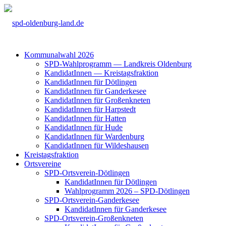
Kom­mu­nal­wahl 2026
SPD-Wahl­pro­gramm — Land­kreis Olden­burg
Kan­di­da­tIn­nen — Kreis­tags­frak­ti­on
Kan­di­da­tIn­nen für Döt­lin­gen
Kan­di­da­tIn­nen für Gan­der­ke­see
Kan­di­da­tIn­nen für Groß­enkne­ten
Kan­di­da­tIn­nen für Harp­s­tedt
Kan­di­da­tIn­nen für Hat­ten
Kan­di­da­tIn­nen für Hude
Kan­di­da­tIn­nen für War­den­burg
Kan­di­da­tIn­nen für Wil­des­hau­sen
Kreis­tags­frak­ti­on
Orts­ver­ei­ne
SPD-Orts­­ver­­ein-Döt­­lin­­gen
Kan­di­da­tIn­nen für Döt­lin­gen
Wahl­pro­gramm 2026 – SPD-Döt­lin­gen
SPD-Orts­­ver­­ein-Gan­­der­ke­­see
Kan­di­da­tIn­nen für Gan­der­ke­see
SPD-Orts­­ver­­ein-Gro­ß­en­k­ne­­ten