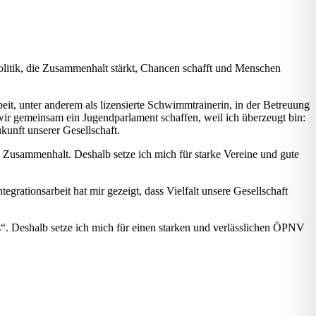
 Poli­tik, die Zusam­men­halt stärkt, Chan­cen schafft und Men­schen
eit, unter ande­rem als lizen­sier­te Schwimm­trai­ne­rin, in der Betreu­ung
wir gemein­sam ein Jugend­par­la­ment schaf­fen, weil ich über­zeugt bin:
kunft unse­rer Gesell­schaft.
Zusam­men­halt. Des­halb set­ze ich mich für star­ke Ver­ei­ne und gute
gra­ti­ons­ar­beit hat mir gezeigt, dass Viel­falt unse­re Gesell­schaft
fis“. Des­halb set­ze ich mich für einen star­ken und ver­läss­li­chen ÖPNV