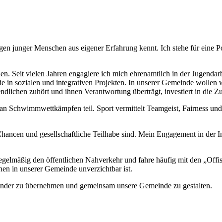
run­gen jun­ger Men­schen aus eige­ner Erfah­rung kennt. Ich ste­he für eine
 Seit vie­len Jah­ren enga­gie­re ich mich ehren­amt­lich in der Jugend­ar­b
in sozia­len und inte­gra­ti­ven Pro­jek­ten. In unse­rer Gemein­de wol­len 
d­li­chen zuhört und ihnen Ver­ant­wor­tung über­trägt, inves­tiert in die Zu
 Schwimm­wett­kämp­fen teil. Sport ver­mit­telt Team­geist, Fair­ness und 
n­cen und gesell­schaft­li­che Teil­ha­be sind. Mein Enga­ge­ment in der Inte­
t regel­mä­ßig den öffent­li­chen Nah­ver­kehr und fah­re häu­fig mit den „Of
chen in unse­rer Gemein­de unver­zicht­bar ist.
ein­an­der zu über­neh­men und gemein­sam unse­re Gemein­de zu gestal­ten.