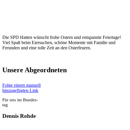
Die SPD Hat­ten wünscht fro­he Ostern und ent­spann­te Fei­er­ta­ge!
Viel Spaß beim Eier­su­chen, schö­ne Momen­te mit Fami­lie und
Freun­den und eine tol­le Zeit an den Oster­feu­ern.
Unse­re Abge­ord­ne­ten
Fol­ge einem manu­ell
hin­zu­ge­füg­ten Link
Für uns im Bun­des­
tag
Den­nis Roh­de