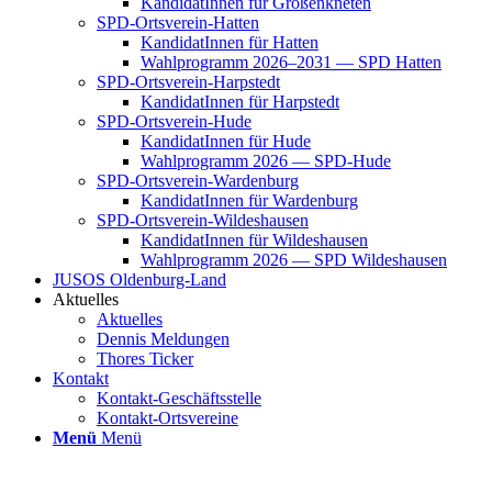
Kan­di­da­tIn­nen für Groß­enkne­ten
SPD-Orts­­ver­­ein-Hat­­ten
Kan­di­da­tIn­nen für Hat­ten
Wahl­pro­gramm 2026–2031 — SPD Hat­ten
SPD-Orts­­ver­­ein-Har­p­s­tedt
Kan­di­da­tIn­nen für Harp­s­tedt
SPD-Orts­­ver­­ein-Hude
Kan­di­da­tIn­nen für Hude
Wahl­pro­gramm 2026 — SPD-Hude
SPD-Orts­­ver­­ein-War­­den­­burg
Kan­di­da­tIn­nen für War­den­burg
SPD-Orts­­ver­­ein-Wil­­des­hau­­sen
Kan­di­da­tIn­nen für Wil­des­hau­sen
Wahl­pro­gramm 2026 — SPD Wil­des­hau­sen
JUSOS Olden­­burg-Land
Aktu­el­les
Aktu­el­les
Den­nis Mel­dun­gen
Tho­res Ticker
Kon­takt
Kon­­­takt-Geschäfts­­s­tel­­le
Kon­­­takt-Orts­­ver­­ei­­ne
Menü
Menü