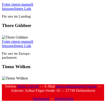
Fol­ge einem manu­ell
hin­zu­ge­füg­ten Link
Für uns im Land­tag
Tho­re Güld­ner
Fol­ge einem manu­ell
hin­zu­ge­füg­ten Link
Für uns im Euro­pa­
par­la­ment
Tie­mo Wöl­ken
Tele­fon
04221 152120
— E‑Mail
buero.delmenhorst@spd.de
—
Adres­se: Arthur-Fit­ger-Stra­ße 10 — 27749 Del­men­horst
Impres­sum
—
Daten­schutz