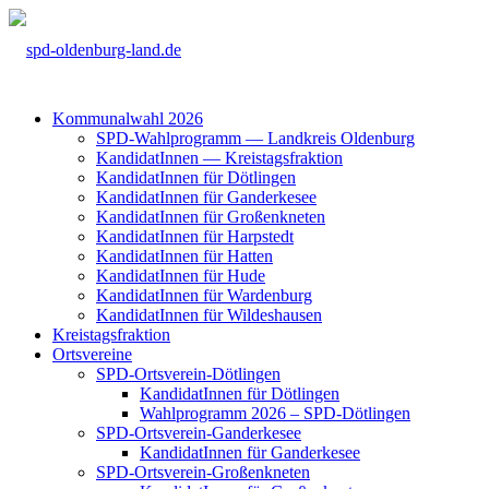
Kom­mu­nal­wahl 2026
SPD-Wahl­pro­gramm — Land­kreis Olden­burg
Kan­di­da­tIn­nen — Kreis­tags­frak­ti­on
Kan­di­da­tIn­nen für Döt­lin­gen
Kan­di­da­tIn­nen für Gan­der­ke­see
Kan­di­da­tIn­nen für Groß­enkne­ten
Kan­di­da­tIn­nen für Harp­s­tedt
Kan­di­da­tIn­nen für Hat­ten
Kan­di­da­tIn­nen für Hude
Kan­di­da­tIn­nen für War­den­burg
Kan­di­da­tIn­nen für Wil­des­hau­sen
Kreis­tags­frak­ti­on
Orts­ver­ei­ne
SPD-Orts­­ver­­ein-Döt­­lin­­gen
Kan­di­da­tIn­nen für Döt­lin­gen
Wahl­pro­gramm 2026 – SPD-Döt­lin­gen
SPD-Orts­­ver­­ein-Gan­­der­ke­­see
Kan­di­da­tIn­nen für Gan­der­ke­see
SPD-Orts­­ver­­ein-Gro­ß­en­k­ne­­ten