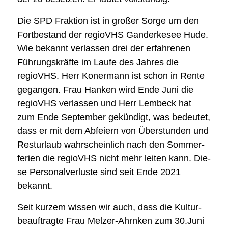
Die SPD Frak­ti­on ist in gro­ßer Sor­ge um den
Fort­be­stand der regioVHS Gan­der­ke­see Hude.
Wie bekannt ver­las­sen drei der erfah­re­nen
Füh­rungs­kräf­te im Lau­fe des Jah­res die
regioVHS. Herr Kon­er­mann ist schon in Ren­te
gegan­gen. Frau Han­ken wird Ende Juni die
regioVHS ver­las­sen und Herr Lem­beck hat
zum Ende Sep­tem­ber gekün­digt, was bedeu­tet,
dass er mit dem Abfei­ern von Über­stun­den und
Rest­ur­laub wahr­scheinlich nach den Som­mer­
fe­ri­en die regioVHS nicht mehr lei­ten kann. Die­
se Personal­verluste sind seit Ende 2021
bekannt.
Seit kur­zem wis­sen wir auch, dass die Kul­tur­
be­auf­trag­te Frau Mel­zer-Ahrn­ken zum 30.Juni