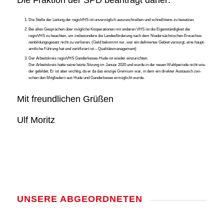
Die Frak­ti­on der SPD bean­tragt daher:
Die Stel­le der Lei­tung der regioVHS ist unver­züg­lich aus­zu­schrei­ben und schnells­tens zu beset­zen.
Bei allen Gesprä­chen über mög­li­che Koope­ra­tio­nen mit ande­ren VHS ist die Eigen­stän­dig­keit der
regioVHS zu beach­ten, um ins­be­son­de­re die Lan­des­för­de­rung nach dem Nie­der­säch­si­schen Erwach­se­
nen­bil­dungs­ge­setz nicht zu ver­lie­ren. (Geld bekommt nur, wer ein defi­nier­tes Gebiet ver­sorgt, eine haupt­
amt­li­che Füh­rung hat und zer­ti­fi­ziert ist – Qua­li­täts­ma­nage­ment)
Der Arbeits­kreis regioVHS Gan­der­ke­see-Hude ist wie­der ein­zu­rich­ten.
Der Arbeits­kreis hat­te sei­ne letz­te Sit­zung im Janu­ar 2020 und wur­de in der neu­en Wahl­pe­ri­ode nicht wie­
der gebil­det. Er ist aber wich­tig, da er da das ein­zi­ge Gre­mi­um war, in dem ein direk­ter Aus­tausch zwi­
schen den Mit­glie­dern aus Hude und Gan­der­ke­see ermög­licht wur­de.
Mit freund­li­chen Grü­ßen
Ulf Moritz
UNSE­RE ABGE­ORD­NE­TEN