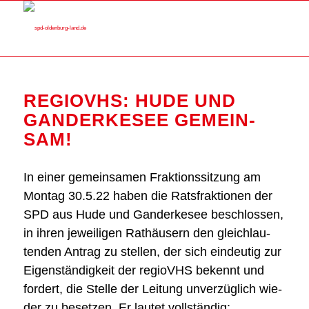
REGIOVHS: HUDE UND
GAN­DER­KE­SEE GEMEIN­
SAM!
In einer gemein­sa­men Frak­ti­ons­sit­zung am
Mon­tag 30.5.22 haben die Rats­frak­tio­nen der
SPD aus Hude und Gan­der­ke­see beschlos­sen,
in ihren jewei­li­gen Rat­häu­sern den gleich­lau­
ten­den Antrag zu stel­len, der sich ein­deu­tig zur
Eigen­stän­dig­keit der regioVHS bekennt und
for­dert, die Stel­le der Lei­tung unver­züg­lich wie­
der zu beset­zen. Er lau­tet voll­stän­dig: