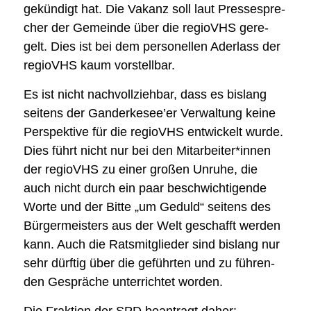
gekün­digt hat. Die Vakanz soll laut Pres­se­spre­
cher der Gemein­de über die regioVHS gere­
gelt. Dies ist bei dem per­so­nel­len Ader­lass der
regioVHS kaum vor­stell­bar.
Es ist nicht nach­voll­zieh­bar, dass es bis­lang
sei­tens der Ganderkesee’er Ver­wal­tung kei­ne
Per­spek­ti­ve für die regioVHS ent­wi­ckelt wur­de.
Dies führt nicht nur bei den Mitarbeiter*innen
der regioVHS zu einer gro­ßen Unru­he, die
auch nicht durch ein paar beschwich­ti­gen­de
Wor­te und der Bit­te „um Geduld“ sei­tens des
Bür­ger­meis­ters aus der Welt geschafft wer­den
kann. Auch die Rats­mit­glie­der sind bis­lang nur
sehr dürf­tig über die geführ­ten und zu füh­ren­
den Gesprä­che unter­rich­tet wor­den.