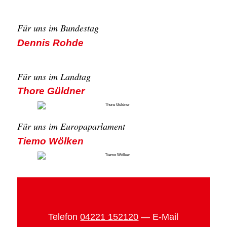
Für uns im Bun­des­tag
Den­nis Roh­de
Für uns im Land­tag
Tho­re Güld­ner
Für uns im Euro­pa­par­la­ment
Tie­mo Wöl­ken
Tele­fon
04221 152120
— E‑Mail