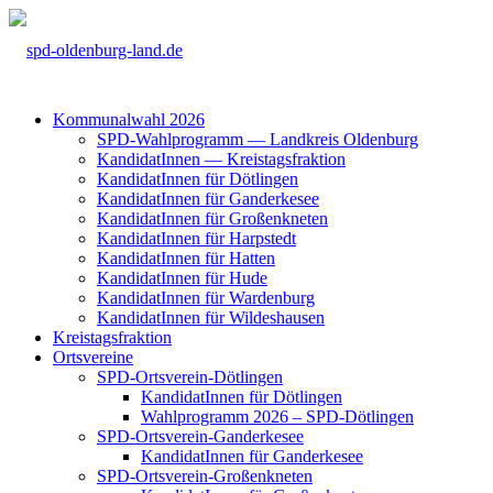
Kom­mu­nal­wahl 2026
SPD-Wahl­pro­gramm — Land­kreis Olden­burg
Kan­di­da­tIn­nen — Kreis­tags­frak­ti­on
Kan­di­da­tIn­nen für Döt­lin­gen
Kan­di­da­tIn­nen für Gan­der­ke­see
Kan­di­da­tIn­nen für Groß­enkne­ten
Kan­di­da­tIn­nen für Harp­s­tedt
Kan­di­da­tIn­nen für Hat­ten
Kan­di­da­tIn­nen für Hude
Kan­di­da­tIn­nen für War­den­burg
Kan­di­da­tIn­nen für Wil­des­hau­sen
Kreis­tags­frak­ti­on
Orts­ver­ei­ne
SPD-Orts­­ver­­ein-Döt­­lin­­gen
Kan­di­da­tIn­nen für Döt­lin­gen
Wahl­pro­gramm 2026 – SPD-Döt­lin­gen
SPD-Orts­­ver­­ein-Gan­­der­ke­­see
Kan­di­da­tIn­nen für Gan­der­ke­see
SPD-Orts­­ver­­ein-Gro­ß­en­k­ne­­ten