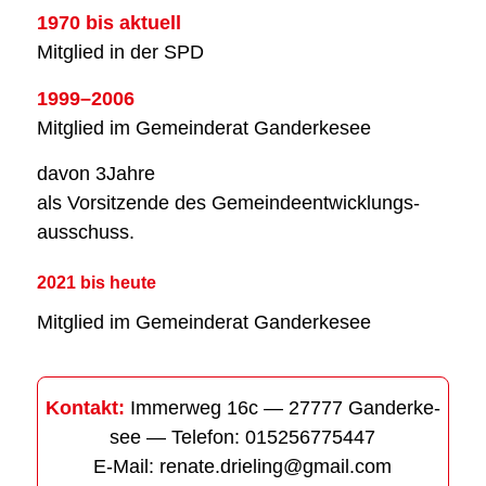
1970 bis aktu­ell
Mit­glied in der SPD
1999–2006
Mit­glied im Gemein­de­rat Gan­der­ke­see
davon 3Jahre
als Vor­sit­zen­de des Gemein­de­ent­wick­lungs­
aus­schuss.
2021 bis heu­te
Mit­glied im Gemein­de­rat Gan­der­ke­see
Kon­takt:
Immer­weg 16c — 27777 Gan­der­ke­
see — Tele­fon: 015256775447
E‑Mail: renate.drieling@gmail.com