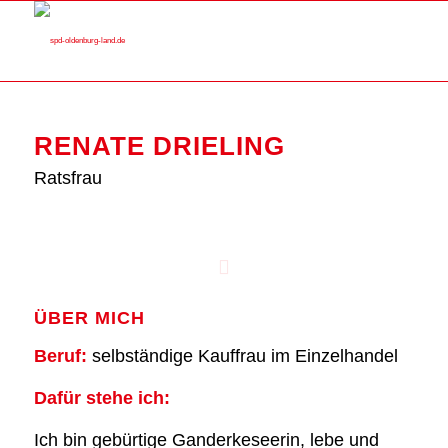
RENA­TE DRIE­LING
Rats­frau
ÜBER MICH
Beruf:
selb­stän­di­ge Kauf­frau im Ein­zel­han­del
Dafür ste­he ich:
Ich bin gebür­ti­ge Gan­der­ke­see­rin, lebe und