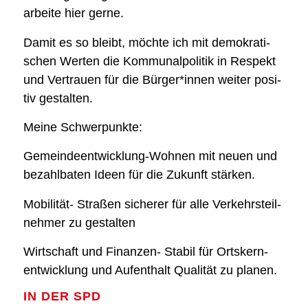
arbei­te hier ger­ne.
Damit es so bleibt, möch­te ich mit demo­kra­ti­
schen Wer­ten die Kom­mu­nal­po­li­tik in Respekt
und Ver­trau­en für die Bürger*innen wei­ter posi­
tiv gestal­ten.
Mei­ne Schwer­punk­te:
Gemein­de­ent­wick­lung-Woh­nen mit neu­en und
bezahl­ba­ten Ideen für die Zukunft stär­ken.
Mobi­li­tät- Stra­ßen siche­rer für alle Ver­kehrs­teil­
neh­mer zu gestal­ten
Wirt­schaft und Finan­zen- Sta­bil für Orts­kern­
ent­wick­lung und Auf­ent­halt Qua­li­tät zu pla­nen.
IN DER SPD