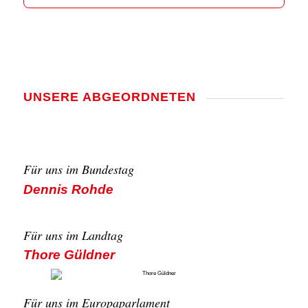
UNSE­RE ABGE­ORD­NE­TEN
Für uns im Bun­des­tag
Den­nis Roh­de
Für uns im Land­tag
Tho­re Güld­ner
Für uns im Euro­pa­par­la­ment