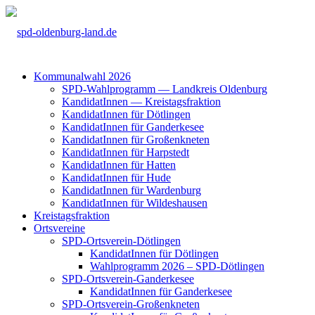
Kom­mu­nal­wahl 2026
SPD-Wahl­pro­gramm — Land­kreis Olden­burg
Kan­di­da­tIn­nen — Kreis­tags­frak­ti­on
Kan­di­da­tIn­nen für Döt­lin­gen
Kan­di­da­tIn­nen für Gan­der­ke­see
Kan­di­da­tIn­nen für Groß­enkne­ten
Kan­di­da­tIn­nen für Harp­s­tedt
Kan­di­da­tIn­nen für Hat­ten
Kan­di­da­tIn­nen für Hude
Kan­di­da­tIn­nen für War­den­burg
Kan­di­da­tIn­nen für Wil­des­hau­sen
Kreis­tags­frak­ti­on
Orts­ver­ei­ne
SPD-Orts­­ver­­ein-Döt­­lin­­gen
Kan­di­da­tIn­nen für Döt­lin­gen
Wahl­pro­gramm 2026 – SPD-Döt­lin­gen
SPD-Orts­­ver­­ein-Gan­­der­ke­­see
Kan­di­da­tIn­nen für Gan­der­ke­see
SPD-Orts­­ver­­ein-Gro­ß­en­k­ne­­ten