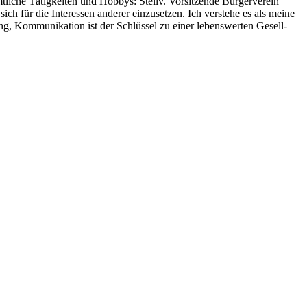
­che Tätig­kei­ten und Hob­bys: Stellv. Vor­sit­zen­de Bür­ger­ver­ein
ch für die Inter­es­sen ande­rer ein­zu­set­zen. Ich ver­ste­he es als mei­ne
gung, Kom­mu­ni­ka­ti­on ist der Schlüs­sel zu einer lebens­wer­ten Gesell­