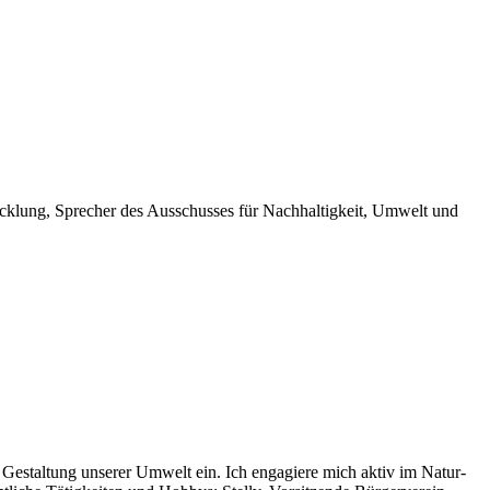
­wick­lung, Spre­cher des Aus­schus­ses für Nach­hal­tig­keit, Umwelt und
chen Gestal­tung unse­rer Umwelt ein. Ich enga­gie­re mich aktiv im Natur-