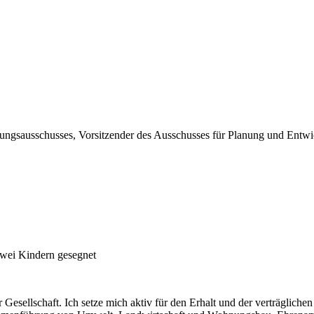
al­tungs­aus­schus­ses, Vor­sit­zen­der des Aus­schus­ses für Pla­nung und Ent
 zwei Kin­dern geseg­net
­rer Gesell­schaft. Ich set­ze mich aktiv für den Erhalt und der ver­träg­li­