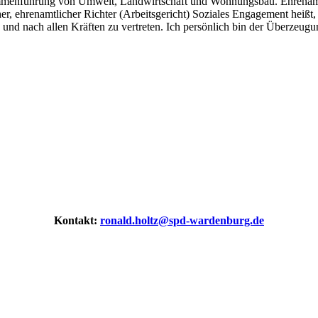
am­men­füh­rung von Umwelt, Land­wirt­schaft und Woh­nungs­bau. Ehren­amt­li
 ehren­amt­li­cher Rich­ter (Arbeits­ge­richt) Sozia­les Enga­ge­ment heißt, si
­nen und nach allen Kräf­ten zu ver­tre­ten. Ich per­sön­lich bin der Über­zeu­
Kon­takt:
ronald.holtz@spd-wardenburg.de