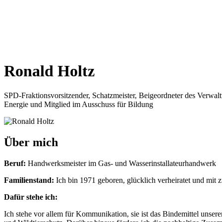
Ronald Holtz
SPD-Frak­ti­ons­vor­sit­zen­der, Schatz­meis­ter, Bei­geord­ne­ter des Ver­w
Ener­gie und Mit­glied im Aus­schuss für Bil­dung
Über mich
Beruf:
Hand­werks­meis­ter im Gas- und Was­ser­in­stal­la­teur­hand­werk
Fami­li­en­stand:
Ich bin 1971 gebo­ren, glück­lich ver­hei­ra­tet und mit
Dafür ste­he ich:
Ich ste­he vor allem für Kom­mu­ni­ka­ti­on, sie ist das Bin­de­mit­tel unse