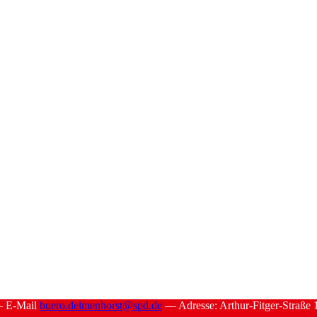
 E‑Mail
buero.delmenhorst@spd.de
— Adres­se: Arthur-Fit­ger-Stra­ße