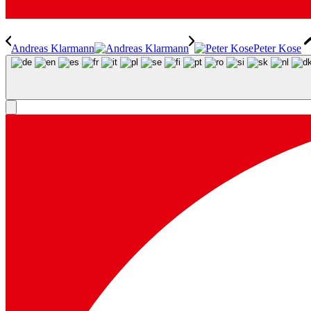
Andre­as Klar­mann
Peter Kose