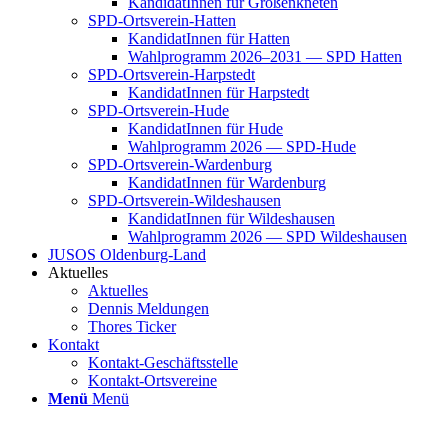
Kan­di­da­tIn­nen für Groß­enkne­ten
SPD-Orts­­ver­­ein-Hat­­ten
Kan­di­da­tIn­nen für Hat­ten
Wahl­pro­gramm 2026–2031 — SPD Hat­ten
SPD-Orts­­ver­­ein-Har­p­s­tedt
Kan­di­da­tIn­nen für Harp­s­tedt
SPD-Orts­­ver­­ein-Hude
Kan­di­da­tIn­nen für Hude
Wahl­pro­gramm 2026 — SPD-Hude
SPD-Orts­­ver­­ein-War­­den­­burg
Kan­di­da­tIn­nen für War­den­burg
SPD-Orts­­ver­­ein-Wil­­des­hau­­sen
Kan­di­da­tIn­nen für Wil­des­hau­sen
Wahl­pro­gramm 2026 — SPD Wil­des­hau­sen
JUSOS Olden­­burg-Land
Aktu­el­les
Aktu­el­les
Den­nis Mel­dun­gen
Tho­res Ticker
Kon­takt
Kon­­­takt-Geschäfts­­s­tel­­le
Kon­­­takt-Orts­­ver­­ei­­ne
Menü
Menü