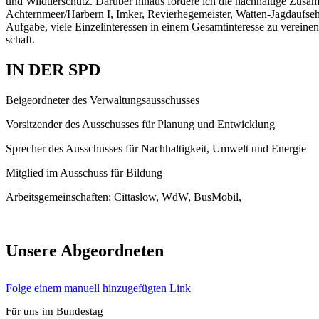
und Wild­tier­schutz. Dar­über hin­aus för­de­re ich die nach­hal­ti­ge Zus
Achternmeer/Harbern I, Imker, Revier­he­ge­meis­ter, Wat­ten-Jagd­auf­se­her,
Auf­ga­be, vie­le Ein­zel­in­ter­es­sen in einem Gesamt­in­ter­es­se zu ver­ei
schaft.
IN DER SPD
Bei­geord­ne­ter des Ver­wal­tungs­aus­schus­ses
Vor­sit­zen­der des Aus­schus­ses für Pla­nung und Ent­wick­lung
Spre­cher des Aus­schus­ses für Nach­hal­tig­keit, Umwelt und Ener­gie
Mit­glied im Aus­schuss für Bil­dung
Arbeits­ge­mein­schaf­ten: Cit­ta­slow, WdW, Bus­Mo­bil,
Unse­re Abge­ord­ne­ten
Fol­ge einem manu­ell hin­zu­ge­füg­ten Link
Für uns im Bun­des­tag