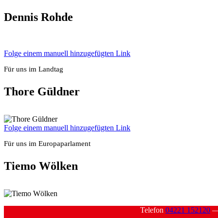
Den­nis Roh­de
Fol­ge einem manu­ell hin­zu­ge­füg­ten Link
Für uns im Land­tag
Tho­re Güld­ner
Fol­ge einem manu­ell hin­zu­ge­füg­ten Link
Für uns im Euro­pa­par­la­ment
Tie­mo Wöl­ken
Tele­fon
04221 152120
—