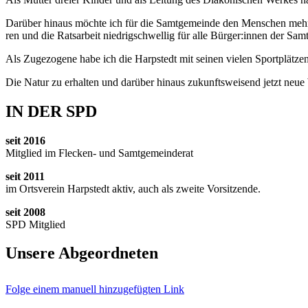
Dar­über hin­aus möch­te ich für die Samt­ge­mein­de den Men­schen mehr Mög
ren und die Rats­ar­beit nied­rig­schwel­lig für alle Bürger:innen der Sam
Als Zuge­zo­ge­ne habe ich die Harp­s­tedt mit sei­nen vie­len Sport­plät­
Die Natur zu erhal­ten und dar­über hin­aus zukunfts­wei­send jetzt neue
IN DER SPD
seit 2016
Mit­glied im Fle­cken- und Samt­ge­mein­de­rat
seit 2011
im Orts­ver­ein Harp­s­tedt aktiv, auch als zwei­te Vor­sit­zen­de.
seit 2008
SPD Mit­glied
Unse­re Abge­ord­ne­ten
Fol­ge einem manu­ell hin­zu­ge­füg­ten Link