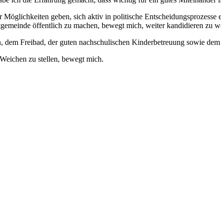
­lich­kei­ten geben, sich aktiv in poli­ti­sche Ent­schei­dungs­pro­zes­se ei
t­ge­mein­de öffent­lich zu machen, bewegt mich, wei­ter kan­di­die­ren zu wo
zen, dem Frei­bad, der guten nach­schu­li­schen Kin­der­be­treu­ung sowie de
 Wei­chen zu stel­len, bewegt mich.