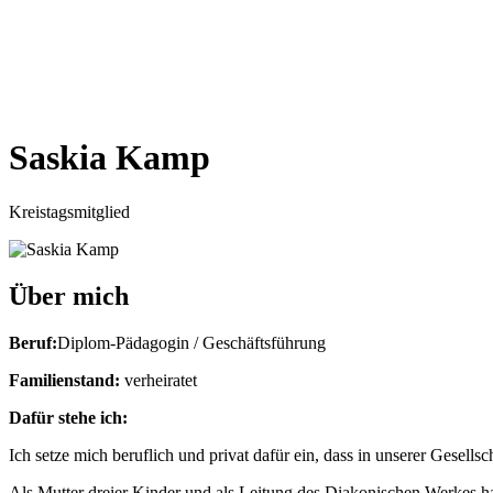
Saskia Kamp
Kreis­tags­mit­glied
Über mich
Beruf:
Diplom-Päd­ago­gin / Geschäfts­füh­rung
Fami­li­en­stand:
ver­hei­ra­tet
Dafür ste­he ich:
Ich set­ze mich beruf­lich und pri­vat dafür ein, dass in unse­rer Gesell
Als Mut­ter drei­er Kin­der und als Lei­tung des Dia­ko­ni­schen Wer­kes ha