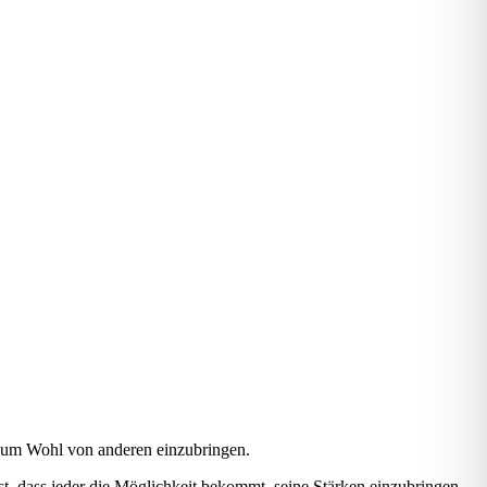
 zum Wohl von ande­ren ein­zu­brin­gen.
t, dass jeder die Mög­lich­keit bekommt, sei­ne Stär­ken ein­zu­brin­gen.