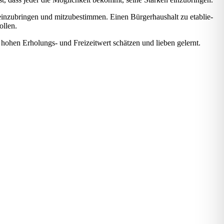
n­zu­brin­gen und mit­zu­be­stim­men. Einen Bür­ger­haus­halt zu eta­blie­
l­len.
m hohen Erho­lungs- und Frei­zeit­wert schät­zen und lie­ben gelernt.