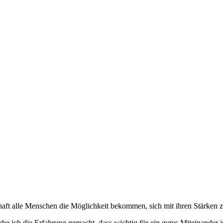
­schaft alle Men­schen die Mög­lich­keit bekom­men, sich mit ihren Stär­ken
be ich die Erfah­rung gemacht, dass wich­tig für ein gutes Mit­ein­an­der is