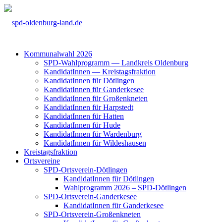
Kom­mu­nal­wahl 2026
SPD-Wahl­pro­gramm — Land­kreis Olden­burg
Kan­di­da­tIn­nen — Kreis­tags­frak­ti­on
Kan­di­da­tIn­nen für Döt­lin­gen
Kan­di­da­tIn­nen für Gan­der­ke­see
Kan­di­da­tIn­nen für Groß­enkne­ten
Kan­di­da­tIn­nen für Harp­s­tedt
Kan­di­da­tIn­nen für Hat­ten
Kan­di­da­tIn­nen für Hude
Kan­di­da­tIn­nen für War­den­burg
Kan­di­da­tIn­nen für Wil­des­hau­sen
Kreis­tags­frak­ti­on
Orts­ver­ei­ne
SPD-Orts­­ver­­ein-Döt­­lin­­gen
Kan­di­da­tIn­nen für Döt­lin­gen
Wahl­pro­gramm 2026 – SPD-Döt­lin­gen
SPD-Orts­­ver­­ein-Gan­­der­ke­­see
Kan­di­da­tIn­nen für Gan­der­ke­see
SPD-Orts­­ver­­ein-Gro­ß­en­k­ne­­ten