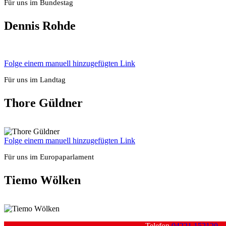
Für uns im Bun­des­tag
Den­nis Roh­de
Fol­ge einem manu­ell hin­zu­ge­füg­ten Link
Für uns im Land­tag
Tho­re Güld­ner
Fol­ge einem manu­ell hin­zu­ge­füg­ten Link
Für uns im Euro­pa­par­la­ment
Tie­mo Wöl­ken
Tele­fon
04221 152120
—