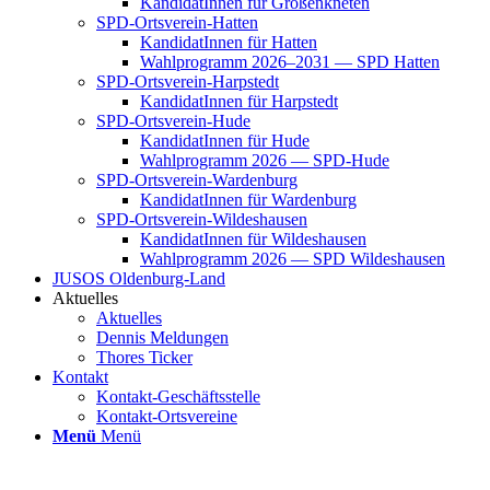
Kan­di­da­tIn­nen für Groß­enkne­ten
SPD-Orts­­ver­­ein-Hat­­ten
Kan­di­da­tIn­nen für Hat­ten
Wahl­pro­gramm 2026–2031 — SPD Hat­ten
SPD-Orts­­ver­­ein-Har­p­s­tedt
Kan­di­da­tIn­nen für Harp­s­tedt
SPD-Orts­­ver­­ein-Hude
Kan­di­da­tIn­nen für Hude
Wahl­pro­gramm 2026 — SPD-Hude
SPD-Orts­­ver­­ein-War­­den­­burg
Kan­di­da­tIn­nen für War­den­burg
SPD-Orts­­ver­­ein-Wil­­des­hau­­sen
Kan­di­da­tIn­nen für Wil­des­hau­sen
Wahl­pro­gramm 2026 — SPD Wil­des­hau­sen
JUSOS Olden­­burg-Land
Aktu­el­les
Aktu­el­les
Den­nis Mel­dun­gen
Tho­res Ticker
Kon­takt
Kon­­­takt-Geschäfts­­s­tel­­le
Kon­­­takt-Orts­­ver­­ei­­ne
Menü
Menü