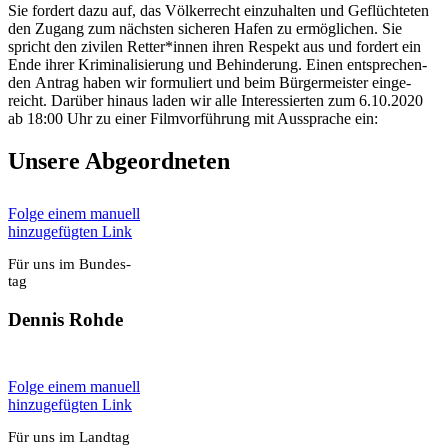
Sie for­dert dazu auf, das Völ­ker­recht ein­zu­hal­ten und Geflüch­te­ten
den Zugang zum nächs­ten siche­ren Hafen zu ermög­li­chen. Sie
spricht den zivi­len Retter*innen ihren Respekt aus und for­dert ein
Ende ihrer Kri­mi­na­li­sie­rung und Behin­de­rung. Einen ent­spre­chen­
den Antrag haben wir for­mu­liert und beim Bür­ger­meis­ter ein­ge­
reicht. Dar­über hin­aus laden wir alle Inter­es­sier­ten zum 6.10.2020
ab 18:00 Uhr zu einer Film­vor­füh­rung mit Aus­spra­che ein:
Unse­re Abge­ord­ne­ten
Fol­ge einem manu­ell
hin­zu­ge­füg­ten Link
Für uns im Bun­des­
tag
Den­nis Roh­de
Fol­ge einem manu­ell
hin­zu­ge­füg­ten Link
Für uns im Land­tag