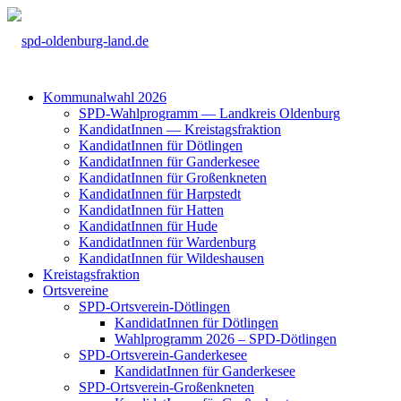
Kom­mu­nal­wahl 2026
SPD-Wahl­pro­gramm — Land­kreis Olden­burg
Kan­di­da­tIn­nen — Kreis­tags­frak­ti­on
Kan­di­da­tIn­nen für Döt­lin­gen
Kan­di­da­tIn­nen für Gan­der­ke­see
Kan­di­da­tIn­nen für Groß­enkne­ten
Kan­di­da­tIn­nen für Harp­s­tedt
Kan­di­da­tIn­nen für Hat­ten
Kan­di­da­tIn­nen für Hude
Kan­di­da­tIn­nen für War­den­burg
Kan­di­da­tIn­nen für Wil­des­hau­sen
Kreis­tags­frak­ti­on
Orts­ver­ei­ne
SPD-Orts­­ver­­ein-Döt­­lin­­gen
Kan­di­da­tIn­nen für Döt­lin­gen
Wahl­pro­gramm 2026 – SPD-Döt­lin­gen
SPD-Orts­­ver­­ein-Gan­­der­ke­­see
Kan­di­da­tIn­nen für Gan­der­ke­see
SPD-Orts­­ver­­ein-Gro­ß­en­k­ne­­ten