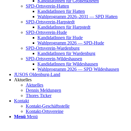
Kan­di­da­tIn­nen für Groß­enkne­ten
SPD-Orts­­ver­­ein-Hat­­ten
Kan­di­da­tIn­nen für Hat­ten
Wahl­pro­gramm 2026–2031 — SPD Hat­ten
SPD-Orts­­ver­­ein-Har­p­s­tedt
Kan­di­da­tIn­nen für Harp­s­tedt
SPD-Orts­­ver­­ein-Hude
Kan­di­da­tIn­nen für Hude
Wahl­pro­gramm 2026 — SPD-Hude
SPD-Orts­­ver­­ein-War­­den­­burg
Kan­di­da­tIn­nen für War­den­burg
SPD-Orts­­ver­­ein-Wil­­des­hau­­sen
Kan­di­da­tIn­nen für Wil­des­hau­sen
Wahl­pro­gramm 2026 — SPD Wil­des­hau­sen
JUSOS Olden­­burg-Land
Aktu­el­les
Aktu­el­les
Den­nis Mel­dun­gen
Tho­res Ticker
Kon­takt
Kon­­­takt-Geschäfts­­s­tel­­le
Kon­­­takt-Orts­­ver­­ei­­ne
Menü
Menü