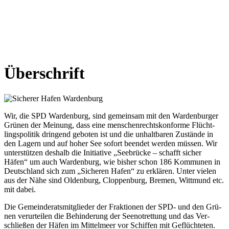
Über­schrift
Wir, die SPD War­den­burg, sind gemein­sam mit den War­den­bur­ger
Grü­nen der Mei­nung, dass eine men­schen­rechts­kon­for­me Flücht­
lings­po­li­tik drin­gend gebo­ten ist und die unhalt­ba­ren Zustän­de in
den Lagern und auf hoher See sofort been­det wer­den müs­sen. Wir
unter­stüt­zen des­halb die Initia­ti­ve „See­brü­cke – schafft sicher
Häfen“ um auch War­den­burg, wie bis­her schon 186 Kom­mu­nen in
Deutsch­land sich zum „Siche­ren Hafen“ zu erklä­ren. Unter vie­len
aus der Nähe sind Olden­burg, Clop­pen­burg, Bre­men, Witt­mund etc.
mit dabei.
Die Gemein­de­rats­mit­glie­der der Frak­tio­nen der SPD- und den Grü­
nen ver­ur­tei­len die Behin­de­rung der See­not­ret­tung und das Ver­
schlie­ßen der Häfen im Mit­tel­meer vor Schif­fen mit Geflüch­te­ten.