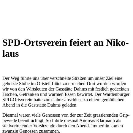
SPD-Orts­ver­ein fei­ert an Niko­
laus
Der Weg führ­te uns über ver­schnei­te Stra­ßen um unser Ziel eine
geheiz­te Stu­be im Orts­teil Lit­tel zu errei­chen Dort wur­den wur­den
wir von den Wirts­leu­ten der Gas­stät­te Dahms mit fest­lich gedeck­ten
Tischen, Geträn­ken und war­men Essen bewir­tet. Der War­den­bur­ger
SPD-Orts­ver­ein hat­te zum Jah­res­ab­schluss zu einem gemüt­li­chen
Abend in die Gast­stät­te Dahms gela­den.
Dies­mal waren vie­le Genos­sen von der zur Zeit gras­sie­ren­den Grip­
pe­wel­le beein­träch­tigt. So führ­te dies­mal Andre­as Klar­mann als
stell­ver­tre­ten­der Vor­sit­zen­de durch den Abend. Immer­hin kamen
zwan­zig Genos­sen zusam­men.