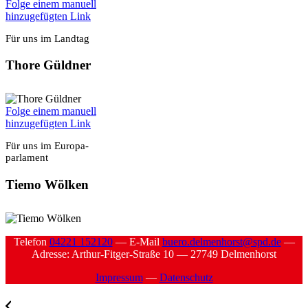
Fol­ge einem manu­ell
hin­zu­ge­füg­ten Link
Für uns im Land­tag
Tho­re Güld­ner
Fol­ge einem manu­ell
hin­zu­ge­füg­ten Link
Für uns im Euro­pa­
par­la­ment
Tie­mo Wöl­ken
Tele­fon
04221 152120
— E‑Mail
buero.delmenhorst@spd.de
—
Adres­se: Arthur-Fit­ger-Stra­ße 10 — 27749 Del­men­horst
Impres­sum
—
Daten­schutz