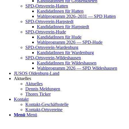
Kan­di­da­tIn­nen für Groß­enkne­ten
SPD-Orts­­ver­­ein-Hat­­ten
Kan­di­da­tIn­nen für Hat­ten
Wahl­pro­gramm 2026–2031 — SPD Hat­ten
SPD-Orts­­ver­­ein-Har­p­s­tedt
Kan­di­da­tIn­nen für Harp­s­tedt
SPD-Orts­­ver­­ein-Hude
Kan­di­da­tIn­nen für Hude
Wahl­pro­gramm 2026 — SPD-Hude
SPD-Orts­­ver­­ein-War­­den­­burg
Kan­di­da­tIn­nen für War­den­burg
SPD-Orts­­ver­­ein-Wil­­des­hau­­sen
Kan­di­da­tIn­nen für Wil­des­hau­sen
Wahl­pro­gramm 2026 — SPD Wil­des­hau­sen
JUSOS Olden­­burg-Land
Aktu­el­les
Aktu­el­les
Den­nis Mel­dun­gen
Tho­res Ticker
Kon­takt
Kon­­­takt-Geschäfts­­s­tel­­le
Kon­­­takt-Orts­­ver­­ei­­ne
Menü
Menü