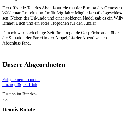
Der offi­zi­el­le Teil des Abends wur­de mit der Ehrung des Genos­sen
Wal­de­mar Grund­mann für fünf­zig Jah­re Mit­glied­schaft abge­schlos­
sen. Neben der Urkun­de und einer gol­de­nen Nadel gab es ein Wil­ly
Brandt Buch und ein rotes Tröpf­chen für den Jubi­lar.
Danach war noch eini­ge Zeit für anre­gen­de Gesprä­che auch über
die Situa­ti­on der Par­tei in der Ampel, bis der Abend sei­nen
Abschluss fand.
Unse­re Abge­ord­ne­ten
Fol­ge einem manu­ell
hin­zu­ge­füg­ten Link
Für uns im Bun­des­
tag
Den­nis Roh­de