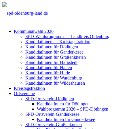
Kom­mu­nal­wahl 2026
SPD-Wahl­pro­gramm — Land­kreis Olden­burg
Kan­di­da­tIn­nen — Kreis­tags­frak­ti­on
Kan­di­da­tIn­nen für Döt­lin­gen
Kan­di­da­tIn­nen für Gan­der­ke­see
Kan­di­da­tIn­nen für Groß­enkne­ten
Kan­di­da­tIn­nen für Harp­s­tedt
Kan­di­da­tIn­nen für Hat­ten
Kan­di­da­tIn­nen für Hude
Kan­di­da­tIn­nen für War­den­burg
Kan­di­da­tIn­nen für Wil­des­hau­sen
Kreis­tags­frak­ti­on
Orts­ver­ei­ne
SPD-Orts­­ver­­ein-Döt­­lin­­gen
Kan­di­da­tIn­nen für Döt­lin­gen
Wahl­pro­gramm 2026 – SPD-Döt­lin­gen
SPD-Orts­­ver­­ein-Gan­­der­ke­­see
Kan­di­da­tIn­nen für Gan­der­ke­see
SPD-Orts­­ver­­ein-Gro­ß­en­k­ne­­ten