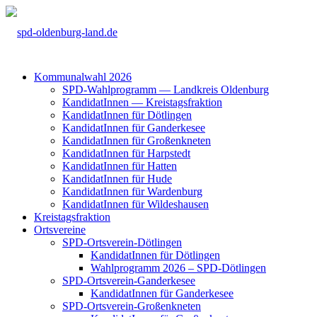
Kom­mu­nal­wahl 2026
SPD-Wahl­pro­gramm — Land­kreis Olden­burg
Kan­di­da­tIn­nen — Kreis­tags­frak­ti­on
Kan­di­da­tIn­nen für Döt­lin­gen
Kan­di­da­tIn­nen für Gan­der­ke­see
Kan­di­da­tIn­nen für Groß­enkne­ten
Kan­di­da­tIn­nen für Harp­s­tedt
Kan­di­da­tIn­nen für Hat­ten
Kan­di­da­tIn­nen für Hude
Kan­di­da­tIn­nen für War­den­burg
Kan­di­da­tIn­nen für Wil­des­hau­sen
Kreis­tags­frak­ti­on
Orts­ver­ei­ne
SPD-Orts­­ver­­ein-Döt­­lin­­gen
Kan­di­da­tIn­nen für Döt­lin­gen
Wahl­pro­gramm 2026 – SPD-Döt­lin­gen
SPD-Orts­­ver­­ein-Gan­­der­ke­­see
Kan­di­da­tIn­nen für Gan­der­ke­see
SPD-Orts­­ver­­ein-Gro­ß­en­k­ne­­ten