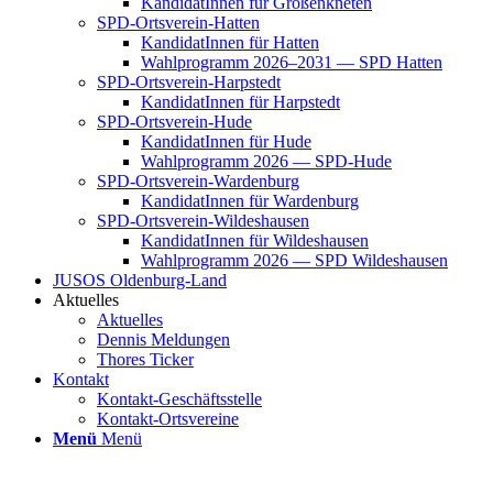
Kan­di­da­tIn­nen für Groß­enkne­ten
SPD-Orts­­ver­­ein-Hat­­ten
Kan­di­da­tIn­nen für Hat­ten
Wahl­pro­gramm 2026–2031 — SPD Hat­ten
SPD-Orts­­ver­­ein-Har­p­s­tedt
Kan­di­da­tIn­nen für Harp­s­tedt
SPD-Orts­­ver­­ein-Hude
Kan­di­da­tIn­nen für Hude
Wahl­pro­gramm 2026 — SPD-Hude
SPD-Orts­­ver­­ein-War­­den­­burg
Kan­di­da­tIn­nen für War­den­burg
SPD-Orts­­ver­­ein-Wil­­des­hau­­sen
Kan­di­da­tIn­nen für Wil­des­hau­sen
Wahl­pro­gramm 2026 — SPD Wil­des­hau­sen
JUSOS Olden­­burg-Land
Aktu­el­les
Aktu­el­les
Den­nis Mel­dun­gen
Tho­res Ticker
Kon­takt
Kon­­­takt-Geschäfts­­s­tel­­le
Kon­­­takt-Orts­­ver­­ei­­ne
Menü
Menü