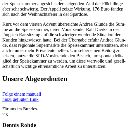
der Spei­se­kam­mer ange­sichts der stei­gen­den Zahl der Flücht­lin­ge
aber sehr schwie­rig. Der Appell zeig­te Wir­kung, 176 Euro fan­den
sich nach der Weih­nachts­fei­er in der Spar­do­se.
Kurz vor dem vier­ten Advent über­reich­te Andrea Glun­de die Sum­
me an die Spei­se­kam­mer, deren Vor­sit­zen­der Ralf Dierks in der
jüngs­ten Rats­sit­zung auf die schwie­ri­ger wer­den­de Situa­ti­on der
Kun­den hin­ge­wie­sen hat­te. Bei der Über­ga­be erfuhr Andrea Glun­
de, dass regio­na­le Super­märk­te die Spei­se­kam­mer unter­stüt­zen, aber
auch immer mehr Pri­vat­leu­te hel­fen. Um sel­ber einen Bei­trag zu
leis­ten, nutz­te die SPD-Vor­sit­zen­de den Besuch, um spon­tan Mit­
glied der Spei­se­kam­mer zu wer­den, um die­se wert­vol­le und gesell­
schaft­lich wich­ti­ge ehren­amt­li­che Arbeit zu unter­stüt­zen.
Unse­re Abge­ord­ne­ten
Fol­ge einem manu­ell
hin­zu­ge­füg­ten Link
Für uns im Bun­des­
tag
Den­nis Roh­de