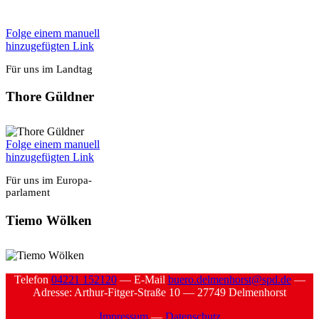
Fol­ge einem manu­ell
hin­zu­ge­füg­ten Link
Für uns im Land­tag
Tho­re Güld­ner
Fol­ge einem manu­ell
hin­zu­ge­füg­ten Link
Für uns im Euro­pa­
par­la­ment
Tie­mo Wöl­ken
Tele­fon
04221 152120
— E‑Mail
buero.delmenhorst@spd.de
—
Adres­se: Arthur-Fit­ger-Stra­ße 10 — 27749 Del­men­horst
Impres­sum
—
Daten­schutz