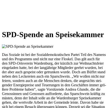
SPD-Spen­de an Spei­se­kam­mer
Das Sozia­le ist bei der Sozi­al­de­mo­kra­ti­schen Par­tei Teil des Namens
und des Pro­gramms und nicht nur eine Flos­kel. Das gilt auch für
den SPD-Orts­ver­ein War­den­burg, der kürz­lich zur Weih­nachts­fei­er
ein­ge­la­den hat­te, bei der lang­jäh­ri­ge Mit­glie­der geehrt wur­den, bei
der aber auch gespeist oder getrun­ken wur­de. Doch am Büf­fet stand
neben den Lecke­rei­en auch ein Spar­schwein. „Wir wol­len nicht nur
fei­ern, son­dern auch an die Men­schen den­ken, die ange­sichts stei­
gen­der Ener­gie­prei­se und Teue­run­gen in den Geschäf­ten immer grö­
ße­re Pro­ble­me haben“, sag­te Vor­sit­zen­de Andrea Glun­de, die die
Genos­sin­nen und Genos­sen auf­for­der­te, das Spar­schwein kräf­tig zu
mäs­ten, denn der Inhalt sol­le an die War­den­bur­ger Spei­se­kam­mer
gehen, die wert­vol­le Arbeit in der Gemein­de leis­te. Davon habe sie
sich bei einem Besuch über­zeu­gen kön­nen. Der­zeit sei die Situa­ti­on