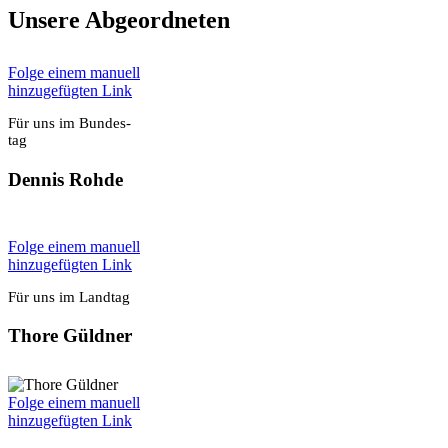
Unse­re Abge­ord­ne­ten
Fol­ge einem manu­ell
hin­zu­ge­füg­ten Link
Für uns im Bun­des­
tag
Den­nis Roh­de
Fol­ge einem manu­ell
hin­zu­ge­füg­ten Link
Für uns im Land­tag
Tho­re Güld­ner
Fol­ge einem manu­ell
hin­zu­ge­füg­ten Link