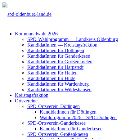
Kom­mu­nal­wahl 2026
SPD-Wahl­pro­gramm — Land­kreis Olden­burg
Kan­di­da­tIn­nen — Kreis­tags­frak­ti­on
Kan­di­da­tIn­nen für Döt­lin­gen
Kan­di­da­tIn­nen für Gan­der­ke­see
Kan­di­da­tIn­nen für Groß­enkne­ten
Kan­di­da­tIn­nen für Harp­s­tedt
Kan­di­da­tIn­nen für Hat­ten
Kan­di­da­tIn­nen für Hude
Kan­di­da­tIn­nen für War­den­burg
Kan­di­da­tIn­nen für Wil­des­hau­sen
Kreis­tags­frak­ti­on
Orts­ver­ei­ne
SPD-Orts­­ver­­ein-Döt­­lin­­gen
Kan­di­da­tIn­nen für Döt­lin­gen
Wahl­pro­gramm 2026 – SPD-Döt­lin­gen
SPD-Orts­­ver­­ein-Gan­­der­ke­­see
Kan­di­da­tIn­nen für Gan­der­ke­see
SPD-Orts­­ver­­ein-Gro­ß­en­k­ne­­ten