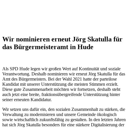
Wir nomi­nie­ren erneut Jörg Ska­tul­la für
das Bür­ger­meis­ter­amt in Hude
Als SPD Hude legen wir gro­ßen Wert auf Kon­ti­nui­tät und sozia­le
Ver­ant­wor­tung. Des­halb nomi­nie­ren wir erneut Jörg Ska­tul­la für das
Amt des Bür­ger­meis­ters. Bei der Wahl 2021 hat­te der par­tei­lo­se
Kan­di­dat mit unse­rer Unter­stüt­zung die meis­ten Stim­men erzielt.
Die­se gute Zusam­men­ar­beit möch­ten wir fort­set­zen, des­halb steht
auch jetzt eine brei­te, frak­ti­ons­über­grei­fen­de Unter­stüt­zung hin­ter
sei­ner erneu­ten Kan­di­da­tur.
Wir set­zen uns dafür ein, den sozia­len Zusam­men­halt zu stär­ken, die
Ver­wal­tung zu moder­ni­sie­ren und unse­re Gemein­de öko­lo­gisch
sowie wirt­schaft­lich zukunfts­fä­hig zu gestal­ten. In den letz­ten Jah­ren
hat sich Jörg Ska­tul­la beson­ders für eine stär­ke­re Digi­ta­li­sie­rung der