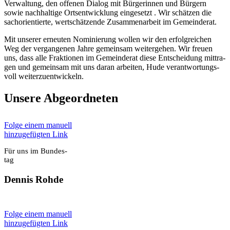
Ver­wal­tung, den offe­nen Dia­log mit Bür­ge­rin­nen und Bür­gern
sowie nach­hal­ti­ge Orts­ent­wick­lung ein­ge­setzt . Wir schät­zen die
sach­ori­en­tier­te, wert­schät­zen­de Zusam­men­ar­beit im Gemein­de­rat.
Mit unse­rer erneu­ten Nomi­nie­rung wol­len wir den erfolg­rei­chen
Weg der ver­gan­ge­nen Jah­re gemein­sam wei­ter­ge­hen. Wir freu­en
uns, dass alle Frak­tio­nen im Gemein­de­rat die­se Ent­schei­dung mit­tra­
gen und gemein­sam mit uns dar­an arbei­ten, Hude ver­ant­wor­tungs­
voll wei­ter­zu­ent­wi­ckeln.
Unse­re Abge­ord­ne­ten
Fol­ge einem manu­ell
hin­zu­ge­füg­ten Link
Für uns im Bun­des­
tag
Den­nis Roh­de
Fol­ge einem manu­ell
hin­zu­ge­füg­ten Link