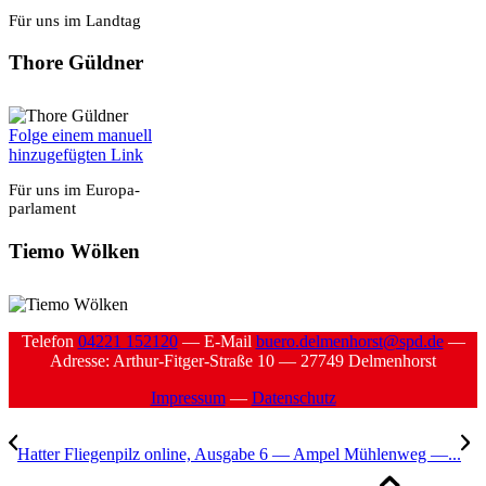
Für uns im Land­tag
Tho­re Güld­ner
Fol­ge einem manu­ell
hin­zu­ge­füg­ten Link
Für uns im Euro­pa­
par­la­ment
Tie­mo Wöl­ken
Tele­fon
04221 152120
— E‑Mail
buero.delmenhorst@spd.de
—
Adres­se: Arthur-Fit­ger-Stra­ße 10 — 27749 Del­men­horst
Impres­sum
—
Daten­schutz
Hat­ter Flie­gen­pilz online, Aus­ga­be 6 — Ampel Müh­len­weg —...