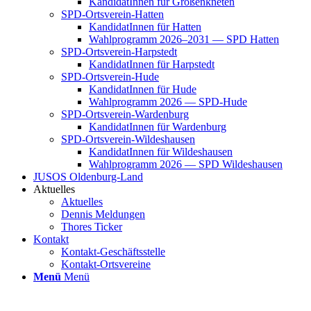
Kan­di­da­tIn­nen für Groß­enkne­ten
SPD-Orts­­ver­­ein-Hat­­ten
Kan­di­da­tIn­nen für Hat­ten
Wahl­pro­gramm 2026–2031 — SPD Hat­ten
SPD-Orts­­ver­­ein-Har­p­s­tedt
Kan­di­da­tIn­nen für Harp­s­tedt
SPD-Orts­­ver­­ein-Hude
Kan­di­da­tIn­nen für Hude
Wahl­pro­gramm 2026 — SPD-Hude
SPD-Orts­­ver­­ein-War­­den­­burg
Kan­di­da­tIn­nen für War­den­burg
SPD-Orts­­ver­­ein-Wil­­des­hau­­sen
Kan­di­da­tIn­nen für Wil­des­hau­sen
Wahl­pro­gramm 2026 — SPD Wil­des­hau­sen
JUSOS Olden­­burg-Land
Aktu­el­les
Aktu­el­les
Den­nis Mel­dun­gen
Tho­res Ticker
Kon­takt
Kon­­­takt-Geschäfts­­s­tel­­le
Kon­­­takt-Orts­­ver­­ei­­ne
Menü
Menü