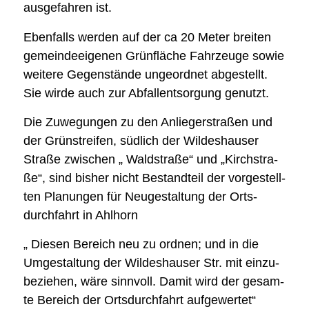
aus­ge­fah­ren ist.
Eben­falls wer­den auf der ca 20 Meter brei­ten
gemein­de­ei­ge­nen Grün­flä­che Fahr­zeu­ge sowie
wei­te­re Gegen­stän­de unge­ord­net abge­stellt.
Sie wir­de auch zur Abfall­ent­sor­gung genutzt.
Die Zuwe­gun­gen zu den Anlie­ger­stra­ßen und
der Grün­strei­fen, süd­lich der Wil­des­hau­ser
Stra­ße zwi­schen „ Wald­stra­ße“ und „Kirch­stra­
ße“, sind bis­her nicht Bestand­teil der vor­ge­stell­
ten Pla­nun­gen für Neu­ge­stal­tung der Orts­
durch­fahrt in Ahl­horn
„ Die­sen Bereich neu zu ord­nen; und in die
Umge­stal­tung der Wil­des­hau­ser Str. mit ein­zu­
be­zie­hen, wäre sinn­voll. Damit wird der gesam­
te Bereich der Orts­durch­fahrt auf­ge­wer­tet“