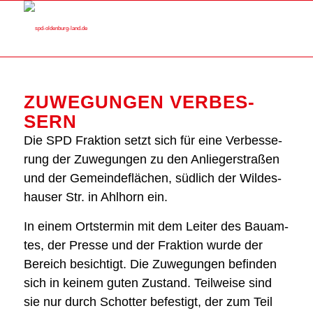
ZUWE­GUN­GEN VER­BES­
SERN
Die SPD Frak­ti­on setzt sich für eine Ver­bes­se­
rung der Zuwe­gun­gen zu den Anlie­ger­stra­ßen
und der Gemein­de­flä­chen, süd­lich der Wil­des­
hau­ser Str. in Ahl­horn ein.
In einem Orts­ter­min mit dem Lei­ter des Bau­am­
tes, der Pres­se und der Frak­ti­on wur­de der
Bereich besich­tigt. Die Zuwe­gun­gen befin­den
sich in kei­nem guten Zustand. Teil­wei­se sind
sie nur durch Schot­ter befes­tigt, der zum Teil