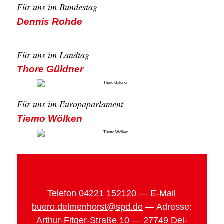
Für uns im Bun­des­tag
Den­nis Roh­de
Für uns im Land­tag
Tho­re Güld­ner
Für uns im Euro­pa­par­la­ment
Tie­mo Wöl­ken
Tele­fon
04221 152120
— E‑Mail
buero.delmenhorst@spd.de
— Adres­se:
Arthur-Fit­ger-Stra­ße 10 — 27749 Del­