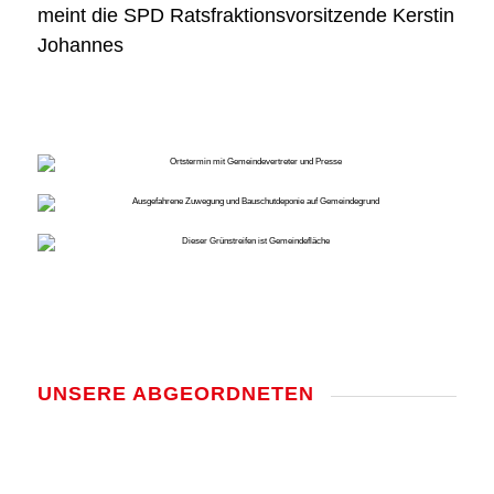
meint die SPD Rats­frak­ti­ons­vor­sit­zen­de Kers­tin
Johan­nes
UNSE­RE ABGE­ORD­NE­TEN