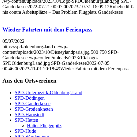
/wp-content/uploads/2023/10/Logo-SPDOldenburgLand.jpg
SPD-
Ganderkesee
2022-07-21 00:07:00
2023-10-31 16:09:12
Ruhe­be­dürf­
nis con­tra Arbeits­plät­ze – Das Pro­blem Flug­platz Gan­der­ke­see
Wie­der Fahr­ten mit dem Feri­en­pass
05/07/2022
https://spd-oldenburg-land.de/wp-
content/uploads/2023/10/Disneylandparis.jpg
500
750
SPD-
Ganderkesee
/wp-content/uploads/2023/10/Logo-
SPDOldenburgLand.jpg
SPD-Ganderkesee
2022-07-05
00:46:00
2023-11-01 20:18:49
Wie­der Fahr­ten mit dem Feri­en­pass
Aus den Orts­ver­ei­nen
SPD-Unter­be­zirk-Olden­burg-Land
SPD-Döt­lin­gen
SPD-Gan­der­ke­see
SPD-Groß­enkne­ten
SPD-Harp­s­tedt
SPD-Hat­ten
Hat­ter Flie­gen­pilz
SPD-Hude
SPD-War­den­burg