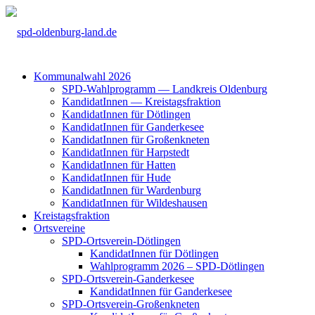
Kom­mu­nal­wahl 2026
SPD-Wahl­pro­gramm — Land­kreis Olden­burg
Kan­di­da­tIn­nen — Kreis­tags­frak­ti­on
Kan­di­da­tIn­nen für Döt­lin­gen
Kan­di­da­tIn­nen für Gan­der­ke­see
Kan­di­da­tIn­nen für Groß­enkne­ten
Kan­di­da­tIn­nen für Harp­s­tedt
Kan­di­da­tIn­nen für Hat­ten
Kan­di­da­tIn­nen für Hude
Kan­di­da­tIn­nen für War­den­burg
Kan­di­da­tIn­nen für Wil­des­hau­sen
Kreis­tags­frak­ti­on
Orts­ver­ei­ne
SPD-Orts­­ver­­ein-Döt­­lin­­gen
Kan­di­da­tIn­nen für Döt­lin­gen
Wahl­pro­gramm 2026 – SPD-Döt­lin­gen
SPD-Orts­­ver­­ein-Gan­­der­ke­­see
Kan­di­da­tIn­nen für Gan­der­ke­see
SPD-Orts­­ver­­ein-Gro­ß­en­k­ne­­ten