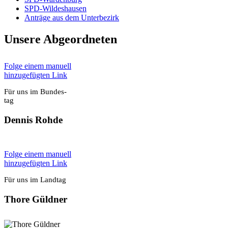
SPD-Wil­des­hau­sen
Anträ­ge aus dem Unter­be­zirk
Unse­re Abge­ord­ne­ten
Fol­ge einem manu­ell
hin­zu­ge­füg­ten Link
Für uns im Bun­des­
tag
Den­nis Roh­de
Fol­ge einem manu­ell
hin­zu­ge­füg­ten Link
Für uns im Land­tag
Tho­re Güld­ner