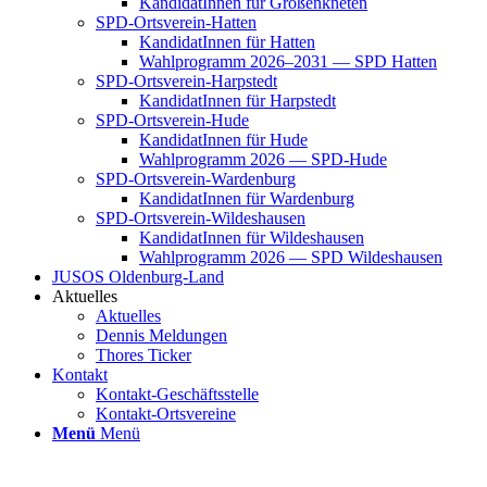
Kan­di­da­tIn­nen für Groß­enkne­ten
SPD-Orts­­ver­­ein-Hat­­ten
Kan­di­da­tIn­nen für Hat­ten
Wahl­pro­gramm 2026–2031 — SPD Hat­ten
SPD-Orts­­ver­­ein-Har­p­s­tedt
Kan­di­da­tIn­nen für Harp­s­tedt
SPD-Orts­­ver­­ein-Hude
Kan­di­da­tIn­nen für Hude
Wahl­pro­gramm 2026 — SPD-Hude
SPD-Orts­­ver­­ein-War­­den­­burg
Kan­di­da­tIn­nen für War­den­burg
SPD-Orts­­ver­­ein-Wil­­des­hau­­sen
Kan­di­da­tIn­nen für Wil­des­hau­sen
Wahl­pro­gramm 2026 — SPD Wil­des­hau­sen
JUSOS Olden­­burg-Land
Aktu­el­les
Aktu­el­les
Den­nis Mel­dun­gen
Tho­res Ticker
Kon­takt
Kon­­­takt-Geschäfts­­s­tel­­le
Kon­­­takt-Orts­­ver­­ei­­ne
Menü
Menü