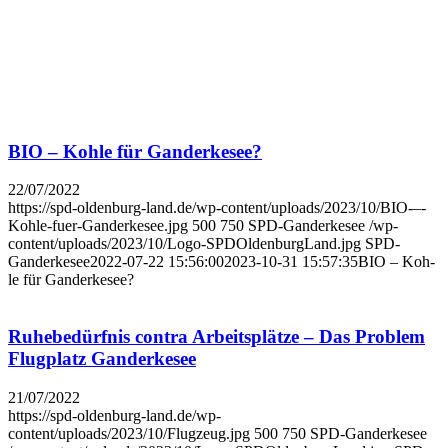
BIO – Koh­le für Gan­der­ke­see?
22/07/2022
https://spd-oldenburg-land.de/wp-content/uploads/2023/10/BIO-–-
Kohle-fuer-Ganderkesee.jpg
500
750
SPD-Ganderkesee
/wp-
content/uploads/2023/10/Logo-SPDOldenburgLand.jpg
SPD-
Ganderkesee
2022-07-22 15:56:00
2023-10-31 15:57:35
BIO – Koh­
le für Gan­der­ke­see?
Ruhe­be­dürf­nis con­tra Arbeits­plät­ze – Das Pro­blem
Flug­platz Gan­der­ke­see
21/07/2022
https://spd-oldenburg-land.de/wp-
content/uploads/2023/10/Flugzeug.jpg
500
750
SPD-Ganderkesee