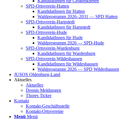
Kan­di­da­tIn­nen für Groß­enkne­ten
SPD-Orts­­ver­­ein-Hat­­ten
Kan­di­da­tIn­nen für Hat­ten
Wahl­pro­gramm 2026–2031 — SPD Hat­ten
SPD-Orts­­ver­­ein-Har­p­s­tedt
Kan­di­da­tIn­nen für Harp­s­tedt
SPD-Orts­­ver­­ein-Hude
Kan­di­da­tIn­nen für Hude
Wahl­pro­gramm 2026 — SPD-Hude
SPD-Orts­­ver­­ein-War­­den­­burg
Kan­di­da­tIn­nen für War­den­burg
SPD-Orts­­ver­­ein-Wil­­des­hau­­sen
Kan­di­da­tIn­nen für Wil­des­hau­sen
Wahl­pro­gramm 2026 — SPD Wil­des­hau­sen
JUSOS Olden­­burg-Land
Aktu­el­les
Aktu­el­les
Den­nis Mel­dun­gen
Tho­res Ticker
Kon­takt
Kon­­­takt-Geschäfts­­s­tel­­le
Kon­­­takt-Orts­­ver­­ei­­ne
Menü
Menü