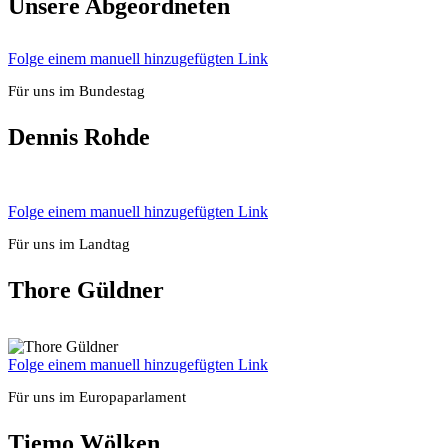
Unse­re Abge­ord­ne­ten
Fol­ge einem manu­ell hin­zu­ge­füg­ten Link
Für uns im Bun­des­tag
Den­nis Roh­de
Fol­ge einem manu­ell hin­zu­ge­füg­ten Link
Für uns im Land­tag
Tho­re Güld­ner
Fol­ge einem manu­ell hin­zu­ge­füg­ten Link
Für uns im Euro­pa­par­la­ment
Tie­mo Wöl­ken