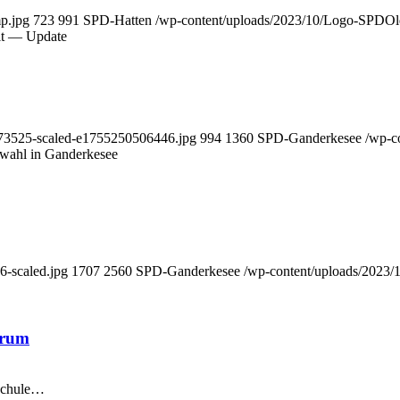
mp.jpg
723
991
SPD-Hatten
/wp-content/uploads/2023/10/Logo-SPDOl
walt — Update
973525-scaled-e1755250506446.jpg
994
1360
SPD-Ganderkesee
/wp-c
r­wahl in Gan­der­ke­see
6-scaled.jpg
1707
2560
SPD-Ganderkesee
/wp-content/uploads/2023
­trum
sschule…