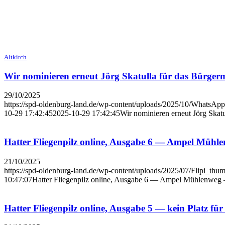
Altkirch
Wir nomi­nie­ren erneut Jörg Ska­tul­la für das Bür­ger­
29/10/2025
https://spd-oldenburg-land.de/wp-content/uploads/2025/10/WhatsAp
10-29 17:42:45
2025-10-29 17:42:45
Wir nomi­nie­ren erneut Jörg Ska­tu
Hat­ter Flie­gen­pilz online, Aus­ga­be 6 — Ampel Müh­
21/10/2025
https://spd-oldenburg-land.de/wp-content/uploads/2025/07/Flipi_thu
10:47:07
Hat­ter Flie­gen­pilz online, Aus­ga­be 6 — Ampel Müh­len­we
Hat­ter Flie­gen­pilz online, Aus­ga­be 5 — kein Platz 