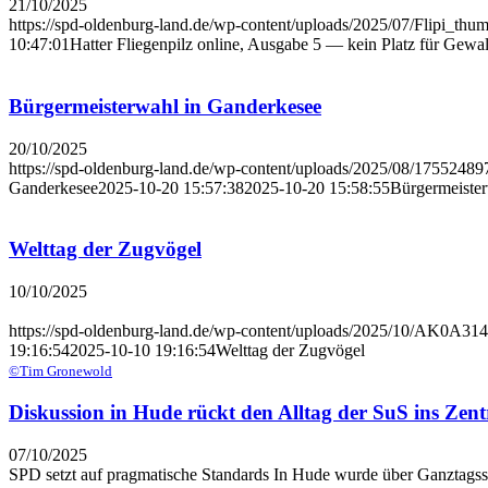
21/10/2025
https://spd-oldenburg-land.de/wp-content/uploads/2025/07/Flipi_thu
10:47:01
Hat­ter Flie­gen­pilz online, Aus­ga­be 5 — kein Platz für Ge
Bür­ger­meis­ter­wahl in Gan­der­ke­see
20/10/2025
https://spd-oldenburg-land.de/wp-content/uploads/2025/08/1755248
Ganderkesee
2025-10-20 15:57:38
2025-10-20 15:58:55
Bür­ger­meis­te
Welt­tag der Zug­vö­gel
10/10/2025
https://spd-oldenburg-land.de/wp-content/uploads/2025/10/AK0A314
19:16:54
2025-10-10 19:16:54
Welt­tag der Zug­vö­gel
©Tim Gronewold
Dis­kus­si­on in Hude rückt den All­tag der SuS ins Zen
07/10/2025
SPD setzt auf pragmatische Standards In Hude wurde über Ganztag