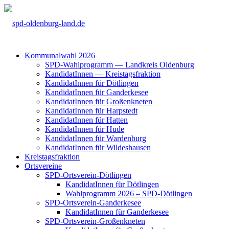
Kom­mu­nal­wahl 2026
SPD-Wahl­pro­gramm — Land­kreis Olden­burg
Kan­di­da­tIn­nen — Kreis­tags­frak­ti­on
Kan­di­da­tIn­nen für Döt­lin­gen
Kan­di­da­tIn­nen für Gan­der­ke­see
Kan­di­da­tIn­nen für Groß­enkne­ten
Kan­di­da­tIn­nen für Harp­s­tedt
Kan­di­da­tIn­nen für Hat­ten
Kan­di­da­tIn­nen für Hude
Kan­di­da­tIn­nen für War­den­burg
Kan­di­da­tIn­nen für Wil­des­hau­sen
Kreis­tags­frak­ti­on
Orts­ver­ei­ne
SPD-Orts­­ver­­ein-Döt­­lin­­gen
Kan­di­da­tIn­nen für Döt­lin­gen
Wahl­pro­gramm 2026 – SPD-Döt­lin­gen
SPD-Orts­­ver­­ein-Gan­­der­ke­­see
Kan­di­da­tIn­nen für Gan­der­ke­see
SPD-Orts­­ver­­ein-Gro­ß­en­k­ne­­ten