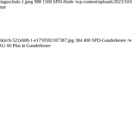
tagsschule-1.jpeg
988
1500
SPD-Hude
/wp-content/uploads/2023/1
trum
-altkirch-522x600-1-e1759592187387.jpg
384
400
SPD-Ganderkesee
/w
G 60 Plus in Gan­der­ke­see