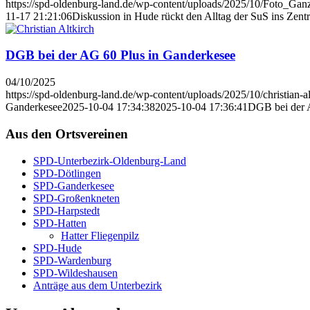
https://spd-oldenburg-land.de/wp-content/uploads/2025/10/Foto_Ganz
11-17 21:21:06
Dis­kus­si­on in Hude rückt den All­tag der SuS ins Zen­
DGB bei der AG 60 Plus in Gan­der­ke­see
04/10/2025
https://spd-oldenburg-land.de/wp-content/uploads/2025/10/christian
Ganderkesee
2025-10-04 17:34:38
2025-10-04 17:36:41
DGB bei der A
Aus den Orts­ver­ei­nen
SPD-Unter­be­zirk-Olden­burg-Land
SPD-Döt­lin­gen
SPD-Gan­der­ke­see
SPD-Groß­enkne­ten
SPD-Harp­s­tedt
SPD-Hat­ten
Hat­ter Flie­gen­pilz
SPD-Hude
SPD-War­den­burg
SPD-Wil­des­hau­sen
Anträ­ge aus dem Unter­be­zirk