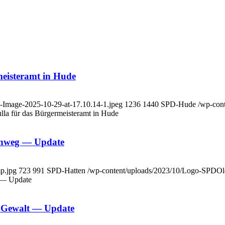
meis­ter­amt in Hude
p-Image-2025-10-29-at-17.10.14-1.jpeg
1236
1440
SPD-Hude
/wp-con
l­la für das Bür­ger­meis­ter­amt in Hude
len­weg — Update
mp.jpg
723
991
SPD-Hatten
/wp-content/uploads/2023/10/Logo-SPDOl
g — Update
für Gewalt — Update