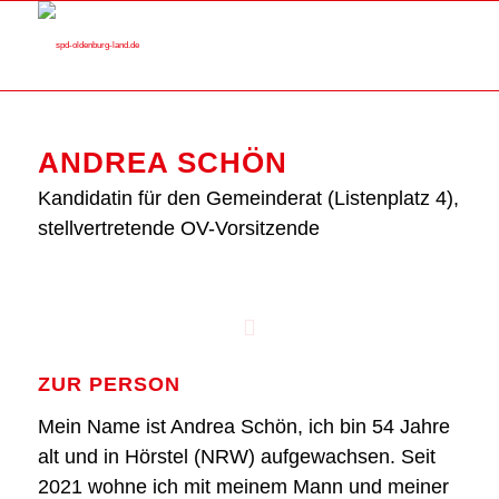
ANDREA SCHÖN
Kan­di­da­tin für den Gemein­de­rat (Lis­ten­platz 4),
stell­ver­tre­ten­de OV-Vor­sit­zen­de
ZUR PER­SON
Mein Name ist Andrea Schön, ich bin 54 Jah­re
alt und in Hörs­tel (NRW) auf­ge­wach­sen. Seit
2021 woh­ne ich mit mei­nem Mann und mei­ner