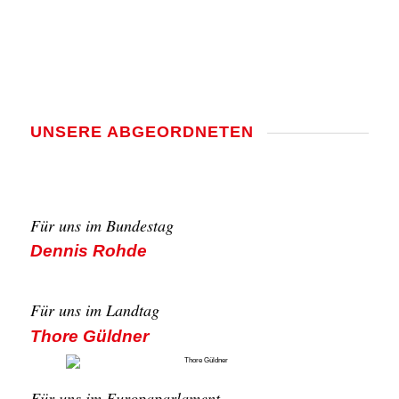
UNSE­RE ABGE­ORD­NE­TEN
Für uns im Bun­des­tag
Den­nis Roh­de
Für uns im Land­tag
Tho­re Güld­ner
Für uns im Euro­pa­par­la­ment