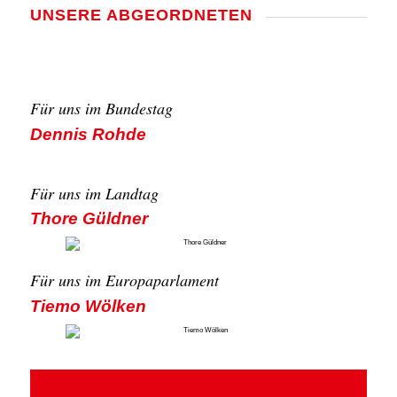
UNSE­RE ABGE­ORD­NE­TEN
Für uns im Bun­des­tag
Den­nis Roh­de
Für uns im Land­tag
Tho­re Güld­ner
Für uns im Euro­pa­par­la­ment
Tie­mo Wöl­ken