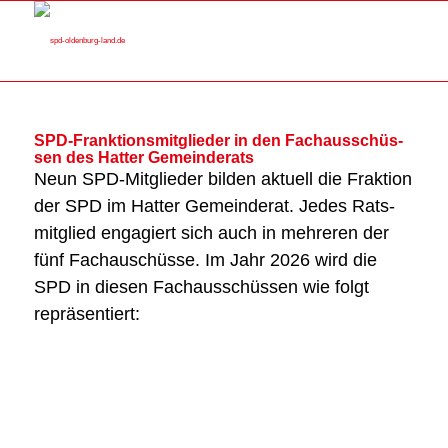
SPD-Frank­ti­ons­mit­glie­der in den Fach­aus­schüs­
sen des Hat­ter Gemein­de­rats
Neun SPD-Mit­glie­der bil­den aktu­ell die Frak­ti­on
der SPD im Hat­ter Gemein­de­rat. Jedes Rats­
mit­glied enga­giert sich auch in meh­re­ren der
fünf Fachaus­chüs­se. Im Jahr 2026 wird die
SPD in die­sen Fach­aus­schüs­sen wie folgt
reprä­sen­tiert: