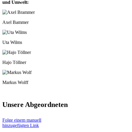
und Umwelt:
Axel Bam­mer
Uta Wilms
Hajo Töll­ner
Mar­kus Wolff
Unse­re Abge­ord­ne­ten
Fol­ge einem manu­ell
hin­zu­ge­füg­ten Link