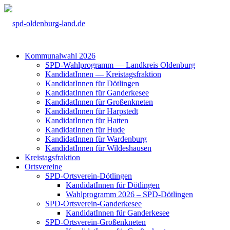
Kom­mu­nal­wahl 2026
SPD-Wahl­pro­gramm — Land­kreis Olden­burg
Kan­di­da­tIn­nen — Kreis­tags­frak­ti­on
Kan­di­da­tIn­nen für Döt­lin­gen
Kan­di­da­tIn­nen für Gan­der­ke­see
Kan­di­da­tIn­nen für Groß­enkne­ten
Kan­di­da­tIn­nen für Harp­s­tedt
Kan­di­da­tIn­nen für Hat­ten
Kan­di­da­tIn­nen für Hude
Kan­di­da­tIn­nen für War­den­burg
Kan­di­da­tIn­nen für Wil­des­hau­sen
Kreis­tags­frak­ti­on
Orts­ver­ei­ne
SPD-Orts­­ver­­ein-Döt­­lin­­gen
Kan­di­da­tIn­nen für Döt­lin­gen
Wahl­pro­gramm 2026 – SPD-Döt­lin­gen
SPD-Orts­­ver­­ein-Gan­­der­ke­­see
Kan­di­da­tIn­nen für Gan­der­ke­see
SPD-Orts­­ver­­ein-Gro­ß­en­k­ne­­ten