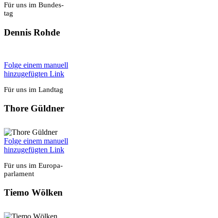
Für uns im Bun­des­
tag
Den­nis Roh­de
Fol­ge einem manu­ell
hin­zu­ge­füg­ten Link
Für uns im Land­tag
Tho­re Güld­ner
Fol­ge einem manu­ell
hin­zu­ge­füg­ten Link
Für uns im Euro­pa­
par­la­ment
Tie­mo Wöl­ken