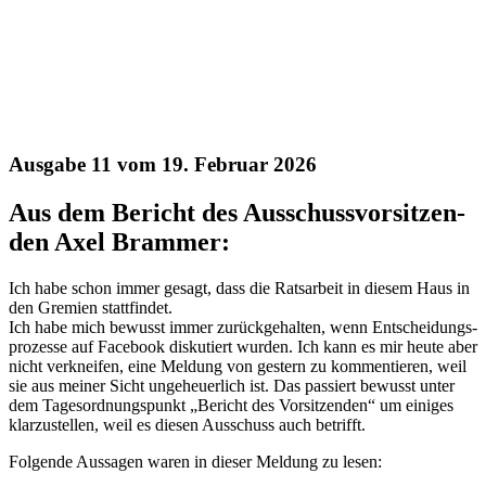
Aus­ga­be 11 vom 19. Febru­ar 2026
Aus dem Bericht des Aus­schuss­vor­sit­zen­
den Axel Brammer:
Ich habe schon immer gesagt, dass die Rats­ar­beit in die­sem Haus in
den Gre­mi­en statt­fin­det.
Ich habe mich bewusst immer zurück­ge­hal­ten, wenn Ent­schei­dungs­
pro­zes­se auf Face­book dis­ku­tiert wur­den. Ich kann es mir heu­te aber
nicht ver­knei­fen, eine Mel­dung von ges­tern zu kom­men­tie­ren, weil
sie aus mei­ner Sicht unge­heu­er­lich ist. Das pas­siert bewusst unter
dem Tages­ord­nungs­punkt „Bericht des Vor­sit­zen­den“ um eini­ges
klar­zu­stel­len, weil es die­sen Aus­schuss auch betrifft.
Fol­gen­de Aus­sa­gen waren in die­ser Mel­dung zu lesen: