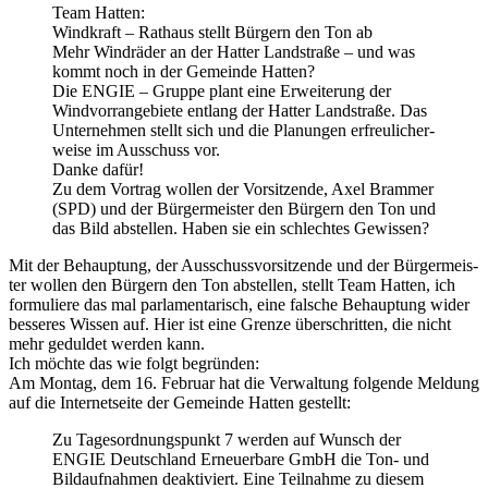
Team Hat­ten:
Wind­kraft – Rat­haus stellt Bür­gern den Ton ab
Mehr Wind­rä­der an der Hat­ter Land­stra­ße – und was
kommt noch in der Gemein­de Hat­ten?
Die ENGIE – Grup­pe plant eine Erwei­te­rung der
Wind­vorran­ge­bie­te ent­lang der Hat­ter Land­stra­ße. Das
Unter­neh­men stellt sich und die Pla­nun­gen erfreu­li­cher­
wei­se im Aus­schuss vor.
Dan­ke dafür!
Zu dem Vor­trag wol­len der Vor­sit­zen­de, Axel Brammer
(SPD) und der Bür­ger­meis­ter den Bür­gern den Ton und
das Bild abstel­len. Haben sie ein schlech­tes Gewis­sen?
Mit der Behaup­tung, der Aus­schuss­vor­sit­zen­de und der Bür­ger­meis­
ter wol­len den Bür­gern den Ton abstel­len, stellt Team Hat­ten, ich
for­mu­lie­re das mal par­la­men­ta­risch, eine fal­sche Behaup­tung wider
bes­se­res Wis­sen auf. Hier ist eine Gren­ze über­schrit­ten, die nicht
mehr gedul­det wer­den kann.
Ich möch­te das wie folgt begrün­den:
Am Mon­tag, dem 16. Febru­ar hat die Ver­wal­tung fol­gen­de Mel­dung
auf die Inter­net­sei­te der Gemein­de Hat­ten gestellt:
Zu Tages­ord­nungs­punkt 7 wer­den auf Wunsch der
ENGIE Deutsch­land Erneu­er­ba­re GmbH die Ton- und
Bild­auf­nah­men deak­ti­viert. Eine Teil­nah­me zu die­sem