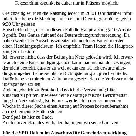
Tages­ord­nungs­punkt ist daher nur in Prä­senz mög­lich.
Gleich­zei­tig wur­den die Rats­mit­glie­der um 20:01 Uhr dar­über infor­
miert. Ich habe die Mel­dung auch erst am Diens­tag­vor­mit­tag gegen
9:30 Uhr gele­sen.
Ent­schei­dend ist, dass in die­sem Fall die Haupt­sat­zung § 10 Absatz
3 greift. Das Gan­ze fußt auf der Daten­schutz­grund­ver­ord­nung. Da
haben weder der Aus­schuss­vor­sit­zen­de noch der Bür­ger­meis­ter
einen Hand­lungs­spiel­raum. Ich emp­feh­le Team Hat­ten die Haupt­sat­
zung zur Lek­tü­re.
Ich erwar­te nicht, dass der Bei­trag im Netz gelöscht wird. Ich erwar­
te auch kei­ne Ent­schul­di­gung, dazu kann man nie­man­den zwin­gen,
der nicht begreift, dass er zu weit gegan­gen ist. Ich erwar­te aller­
dings umge­hend eine sach­li­che Rich­tig­stel­lung an glei­cher Stel­le.
Dafür habe ich mir einen Zeit­rah­men gesetzt, den die Ver­fas­ser nicht
über­span­nen soll­ten.
Zudem gebe ich zu Pro­to­koll, dass ich die Ver­wal­tung bit­te,
zunächst zu prü­fen, inwie­weit eine der­ar­ti­ge fal­sche Bericht­erstat­
tung im Netz zuläs­sig ist. Fer­ner wer­de ich in der kom­men­den
Woche in die­ser Sache einen Antrag auf Pro­zess­kos­ten­über­nah­me
an die Gemein­de Hat­ten stel­len.
Der Spaß ist hier zu Ende.
Auch ehr­ver­let­zen­des Ver­hal­ten hat irgend­wo sei­ne Gren­zen.
Für die SPD Hat­ten im Aus­schuss für Gemein­de­ent­wick­lung