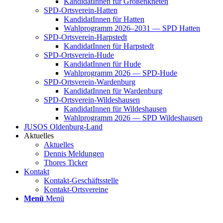
Kan­di­da­tIn­nen für Groß­enkne­ten
SPD-Orts­­ver­­ein-Hat­­ten
Kan­di­da­tIn­nen für Hat­ten
Wahl­pro­gramm 2026–2031 — SPD Hat­ten
SPD-Orts­­ver­­ein-Har­p­s­tedt
Kan­di­da­tIn­nen für Harp­s­tedt
SPD-Orts­­ver­­ein-Hude
Kan­di­da­tIn­nen für Hude
Wahl­pro­gramm 2026 — SPD-Hude
SPD-Orts­­ver­­ein-War­­den­­burg
Kan­di­da­tIn­nen für War­den­burg
SPD-Orts­­ver­­ein-Wil­­des­hau­­sen
Kan­di­da­tIn­nen für Wil­des­hau­sen
Wahl­pro­gramm 2026 — SPD Wil­des­hau­sen
JUSOS Olden­­burg-Land
Aktu­el­les
Aktu­el­les
Den­nis Mel­dun­gen
Tho­res Ticker
Kon­takt
Kon­­­takt-Geschäfts­­s­tel­­le
Kon­­­takt-Orts­­ver­­ei­­ne
Menü
Menü