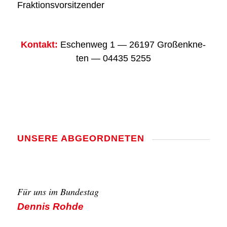
Frak­ti­ons­vor­sit­zen­der
Kon­takt:
Eschen­weg 1 — 26197 Groß­enkne­
ten — 04435 5255
UNSE­RE ABGE­ORD­NE­TEN
Für uns im Bun­des­tag
Den­nis Roh­de