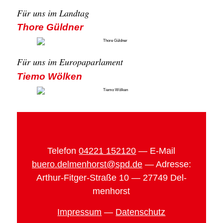
Für uns im Land­tag
Tho­re Güld­ner
Für uns im Euro­pa­par­la­ment
Tie­mo Wöl­ken
Tele­fon
04221 152120
— E‑Mail
buero.delmenhorst@spd.de
— Adres­se:
Arthur-Fit­ger-Stra­ße 10 — 27749 Del­
men­horst
Impres­sum
—
Daten­schutz