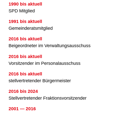
1990 bis aktu­ell
SPD Mit­glied
1991 bis aktu­ell
Gemein­de­rats­mit­glied
2016 bis aktu­ell
Bei­geord­ne­ter im Ver­wal­tungs­aus­schuss
2016 bis aktu­ell
Vor­sit­zen­der im Per­so­nal­aus­schuss
2016 bis aktu­ell
stell­ver­tre­ten­der Bür­ger­meis­ter
2016 bis 2024
Stell­ver­tre­ten­der Frak­ti­ons­vor­sit­zen­der
2001 — 2016