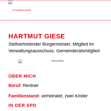
HART­MUT GIE­SE
Stell­ver­tre­ten­der Bür­ger­meis­ter, Mit­glied im
Ver­wal­tungs­aus­schuss, Gemein­de­rats­mit­glied
ÜBER MICH
Beruf:
Rent­ner
Fami­li­en­stand:
ver­hei­ra­tet, zwei Kin­der
IN DER SPD