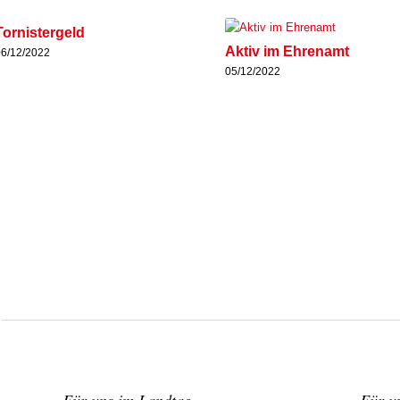
Tor­nis­ter­geld
Aktiv im Ehren­amt
06/12/2022
05/12/2022
Für uns im Land­tag
Für un