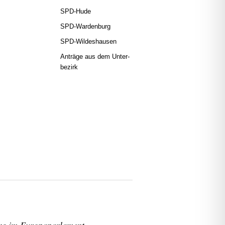
SPD-Hude
SPD-War­den­burg
SPD-Wil­des­hau­sen
Anträ­ge aus dem Unter­
be­zirk
s im Euro­pa­par­la­ment