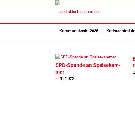
Kom­mu­nal­wahl 2026
Kreis­tags­frak­ti
SPD-Spen­de an Spei­se­kam­
mer
22/12/2022