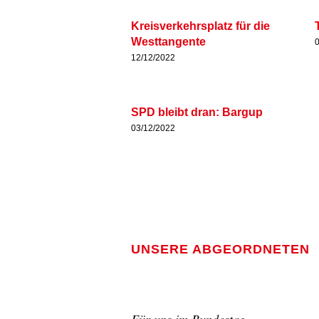
Kreis­ver­kehrs­platz für die
West­tan­gen­te
12/12/2022
SPD bleibt dran: Bar­gup
03/12/2022
UNSE­RE ABGE­ORD­NE­TEN
Für uns im Bun­des­tag