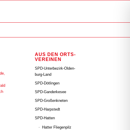
AUS DEN ORTS­
VER­EI­NEN
SPD-Unter­be­zirk-Olden­
burg-Land
SPD-Döt­lin­gen
SPD-Gan­der­ke­see
SPD-Groß­enkne­ten
SPD-Harp­s­tedt
SPD-Hat­ten
Hat­ter Flie­gen­pilz