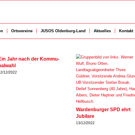
­on
Orts­ver­ei­ne
JUSOS Olden­­burg-Land
Aktu­el­les
Kon­takt
Ein Jahr nach der Kom­mu­
nal­wahl
22/12/2022
War­den­bur­ger SPD ehrt
Jubi­la­re
13/12/2022